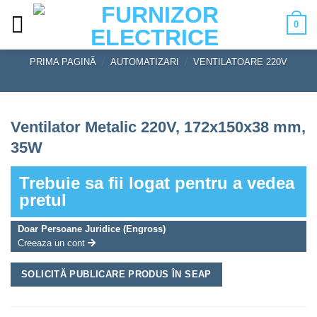
Skip
0
to
content
PRIMA PAGINĂ
/
AUTOMATIZARI
/
VENTILATOARE 220V
Ventilator Metalic 220V, 172x150x38 mm,
35W
Trebuie sa fii logat pentru a vedea
pretul
Doar Persoane Juridice (Engross)
Creeaza un cont
SOLICITĂ PUBLICARE PRODUS ÎN SEAP