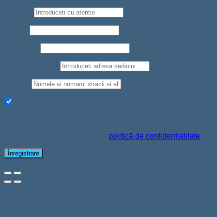
Telefon
*
Nume
*
Prenume
*
Judet/Localitate
Strada
*
Aboneaza-te la newsletter pentru a primi oferte si reduceri
Datele personale vor fi folosite pentru a-ți susține experiența
pe acest site web, pentru a administra accesul la contul tău și
pentru alte scopuri descrise în
politică de confidențialitate
.
Înregistrare