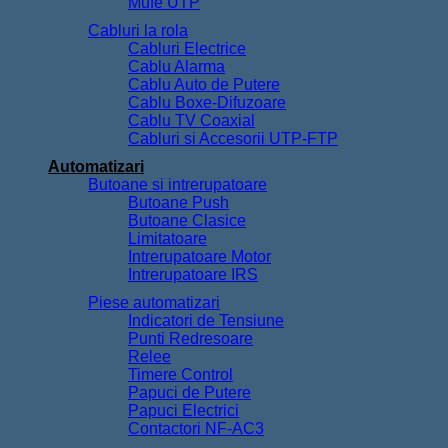
Mufe UTP
Cabluri la rola
Cabluri Electrice
Cablu Alarma
Cablu Auto de Putere
Cablu Boxe-Difuzoare
Cablu TV Coaxial
Cabluri si Accesorii UTP-FTP
Automatizari
Butoane si intrerupatoare
Butoane Push
Butoane Clasice
Limitatoare
Intrerupatoare Motor
Intrerupatoare IRS
Piese automatizari
Indicatori de Tensiune
Punti Redresoare
Relee
Timere Control
Papuci de Putere
Papuci Electrici
Contactori NF-AC3