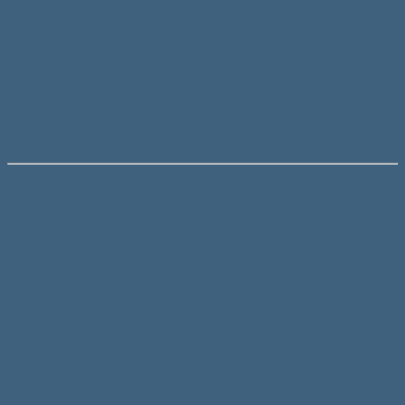
aparate de sudura sau lipit (pentru a scoate sau a baga aerul
cald/rece din diferite incaperi), casete de reclama, radiatoare
si calorifere.
Alimentarea se face cu ajutorul celor doua fire atasate de
ventilator.
Acest cooler se instaleaza si se utilizeaza cu usurinta.
Produsul este fabricat din materiale de calitate, care il vor
face sa reziste si sa functioneze mai mult timp.
Detalii Tehnice
Model: XNF-20060B
Dimensiune: 200x200x60mm
Tensiune de alimentare: 220V AC
Curent nominal: 0,30A
Consum de curent: 54W
Frecventa: 50Hz
Conectare: 2 fire
Viteza de rotatie: 2700rot/min
Randament ventilator: 940m3/h
Subtip ventilator: Axial
Material carcasa: Aluminiu