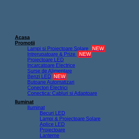
Copyright 2026 ©
FurnizorElectrice.ro
Acasa
Promotii
Lampi si Proiectoare Solare
NEW
Intrerupatoare & Prize
NEW
Proiectoare LED
Incarcatoare Electrice
Surse de Alimentare
Benzi LED
NEW
Butoane Automatizari
Conectori Electrici
Conectica: Cabluri si Adaptoare
Iluminat
Iluminat
Becuri LED
Lampi & Proiectoare Solare
Aplice LED
Proiectoare
Lanterne