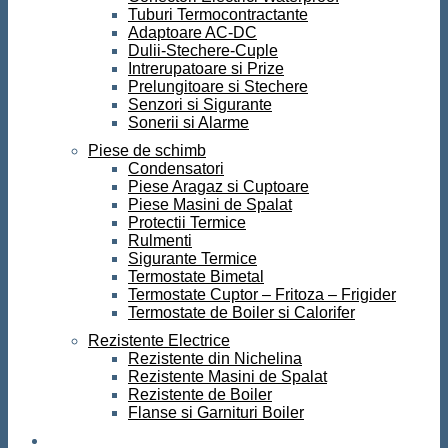
Tuburi Termocontractante
Adaptoare AC-DC
Dulii-Stechere-Cuple
Intrerupatoare si Prize
Prelungitoare si Stechere
Senzori si Sigurante
Sonerii si Alarme
Piese de schimb
Condensatori
Piese Aragaz si Cuptoare
Piese Masini de Spalat
Protectii Termice
Rulmenti
Sigurante Termice
Termostate Bimetal
Termostate Cuptor – Fritoza – Frigider
Termostate de Boiler si Calorifer
Rezistente Electrice
Rezistente din Nichelina
Rezistente Masini de Spalat
Rezistente de Boiler
Flanse si Garnituri Boiler
Scule si Unelte