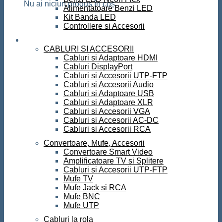
Nu ai niciun produs în coș.
Alimentatoare Benzi LED
Kit Banda LED
Controllere si Accesorii
Conectica
CABLURI SI ACCESORII
Cabluri si Adaptoare HDMI
Cabluri DisplayPort
Cabluri si Accesorii UTP-FTP
Cabluri si Accesorii Audio
Cabluri si Adaptoare USB
Cabluri si Adaptoare XLR
Cabluri si Accesorii VGA
Cabluri si Accesorii AC-DC
Cabluri si Accesorii RCA
Convertoare, Mufe, Accesorii
Convertoare Smart Video
Amplificatoare TV si Splitere
Cabluri si Accesorii UTP-FTP
Mufe TV
Mufe Jack si RCA
Mufe BNC
Mufe UTP
Cabluri la rola