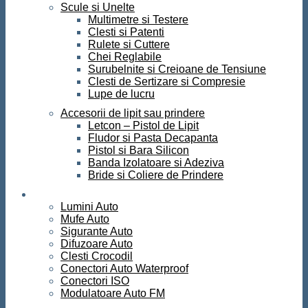
Scule si Unelte
Multimetre si Testere
Clesti si Patenti
Rulete si Cuttere
Chei Reglabile
Surubelnite si Creioane de Tensiune
Clesti de Sertizare si Compresie
Lupe de lucru
Accesorii de lipit sau prindere
Letcon – Pistol de Lipit
Fludor si Pasta Decapanta
Pistol si Bara Silicon
Banda Izolatoare si Adeziva
Bride si Coliere de Prindere
Auto
Lumini Auto
Mufe Auto
Sigurante Auto
Difuzoare Auto
Clesti Crocodil
Conectori Auto Waterproof
Conectori ISO
Modulatoare Auto FM