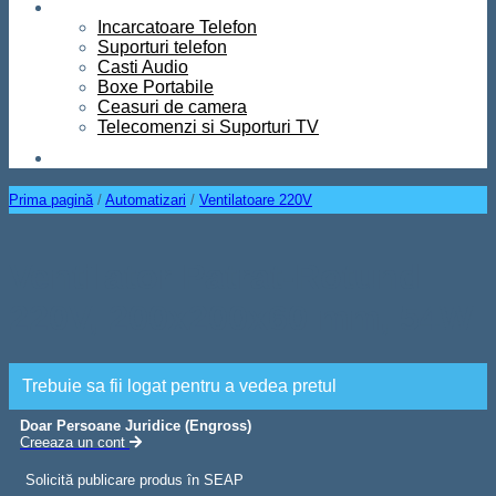
Diverse
Incarcatoare Telefon
Suporturi telefon
Casti Audio
Boxe Portabile
Ceasuri de camera
Telecomenzi si Suporturi TV
Contact
Prima pagină
/
Automatizari
/
Ventilatoare 220V
Ventilator Patrat-Rotund
220V, 200x200x60 mm, 54W
Trebuie sa fii logat pentru a vedea pretul
Doar Persoane Juridice (Engross)
Creeaza un cont
Solicită publicare produs în SEAP