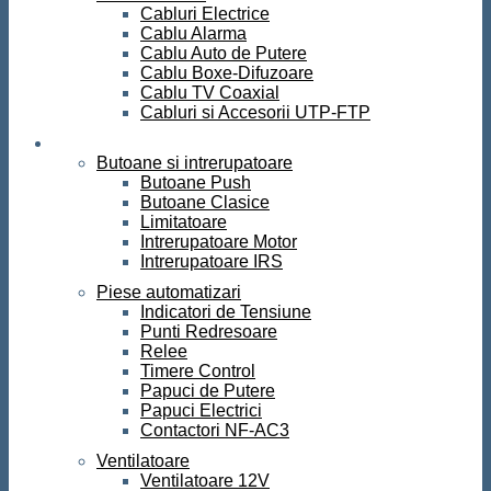
Cabluri Electrice
Cablu Alarma
Cablu Auto de Putere
Cablu Boxe-Difuzoare
Cablu TV Coaxial
Cabluri si Accesorii UTP-FTP
Automatizari
Butoane si intrerupatoare
Butoane Push
Butoane Clasice
Limitatoare
Intrerupatoare Motor
Intrerupatoare IRS
Piese automatizari
Indicatori de Tensiune
Punti Redresoare
Relee
Timere Control
Papuci de Putere
Papuci Electrici
Contactori NF-AC3
Ventilatoare
Ventilatoare 12V