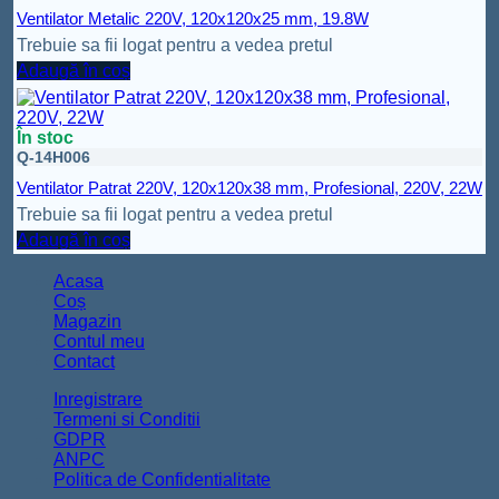
Ventilator Metalic 220V, 120x120x25 mm, 19.8W
Trebuie sa fii logat pentru a vedea pretul
Adaugă în coș
În stoc
Q-14H006
Ventilator Patrat 220V, 120x120x38 mm, Profesional, 220V, 22W
Trebuie sa fii logat pentru a vedea pretul
Adaugă în coș
Acasa
Coș
Magazin
Contul meu
Contact
Inregistrare
Termeni si Conditii
GDPR
ANPC
Politica de Confidentialitate