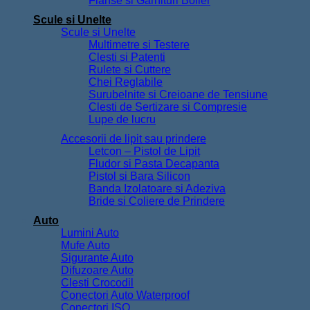
Flanse si Garnituri Boiler
Scule si Unelte
Scule si Unelte
Multimetre si Testere
Clesti si Patenti
Rulete si Cuttere
Chei Reglabile
Surubelnite si Creioane de Tensiune
Clesti de Sertizare si Compresie
Lupe de lucru
Accesorii de lipit sau prindere
Letcon – Pistol de Lipit
Fludor si Pasta Decapanta
Pistol si Bara Silicon
Banda Izolatoare si Adeziva
Bride si Coliere de Prindere
Auto
Lumini Auto
Mufe Auto
Sigurante Auto
Difuzoare Auto
Clesti Crocodil
Conectori Auto Waterproof
Conectori ISO