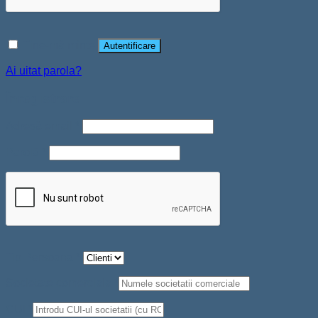
Ține-mă minte
Autentificare
Ai uitat parola?
Înregistrare
Adresă email
*
Parolă
*
Tip Persoana
*
Societate comerciala
*
CUI
*