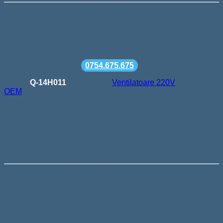
Livrare gratuita la comenzi de peste 500 lei
Termen de livrare: 24-48h
Comanda minima: 100 lei
Suport telefonic la
0754.675.675
SKU:
Q-14H011
Categorie:
Ventilatoare 220V
Brand:
OEM
Descriere
Ventilator Metalic Tip Cooler de 220V,
Dimensiune 200x200x60mm
Ventilatorul electric de 220V are carcasa din metal si pale de
plastic ABS. Acesta se poate monta cu ajutorul gaurilor de
suruburi care sunt pe marginea carcasei.
Acest ventilator axial se poate folosi in multe domenii si
aplicatii, precum: frigidere, congelatoare, combine frigorifice,