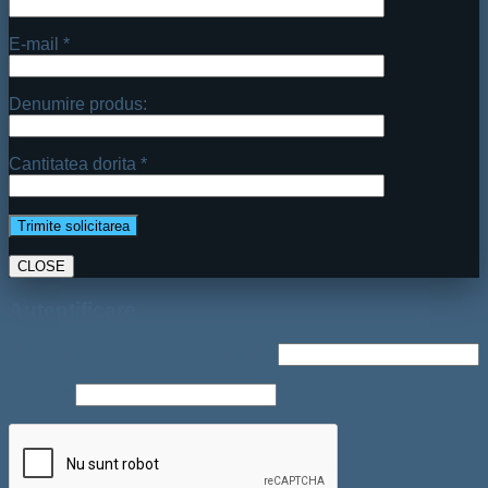
E-mail *
Denumire produs:
Cantitatea dorita *
CLOSE
Autentificare
Nume utilizator sau adresă email
*
Parolă
*