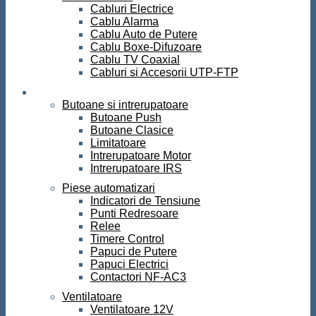
Cabluri Electrice
Cablu Alarma
Cablu Auto de Putere
Cablu Boxe-Difuzoare
Cablu TV Coaxial
Cabluri si Accesorii UTP-FTP
Automatizari
Butoane si intrerupatoare
Butoane Push
Butoane Clasice
Limitatoare
Intrerupatoare Motor
Intrerupatoare IRS
Piese automatizari
Indicatori de Tensiune
Punti Redresoare
Relee
Timere Control
Papuci de Putere
Papuci Electrici
Contactori NF-AC3
Ventilatoare
Ventilatoare 12V