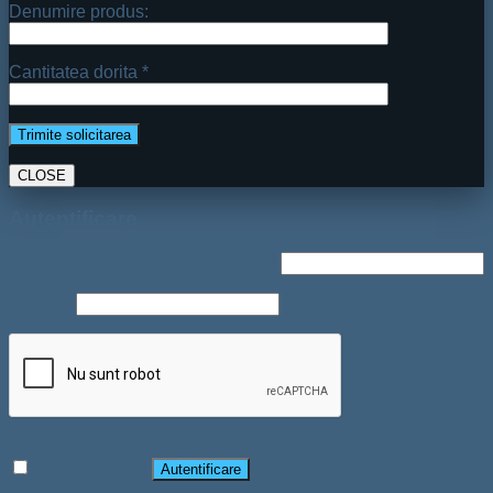
Denumire produs:
Cantitatea dorita *
CLOSE
Autentificare
Nume utilizator sau adresă email
*
Parolă
*
Ține-mă minte
Autentificare