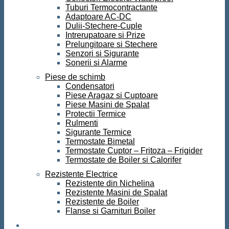
Tuburi Termocontractante
Adaptoare AC-DC
Dulii-Stechere-Cuple
Intrerupatoare si Prize
Prelungitoare si Stechere
Senzori si Sigurante
Sonerii si Alarme
Piese de schimb
Condensatori
Piese Aragaz si Cuptoare
Piese Masini de Spalat
Protectii Termice
Rulmenti
Sigurante Termice
Termostate Bimetal
Termostate Cuptor – Fritoza – Frigider
Termostate de Boiler si Calorifer
Rezistente Electrice
Rezistente din Nichelina
Rezistente Masini de Spalat
Rezistente de Boiler
Flanse si Garnituri Boiler
Scule si Unelte