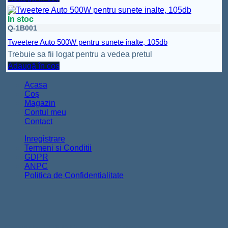
În stoc
Q-1B001
Tweetere Auto 500W pentru sunete inalte, 105db
Trebuie sa fii logat pentru a vedea pretul
Adaugă în coș
Acasa
Coș
Magazin
Contul meu
Contact
Inregistrare
Termeni si Conditii
GDPR
ANPC
Politica de Confidentialitate