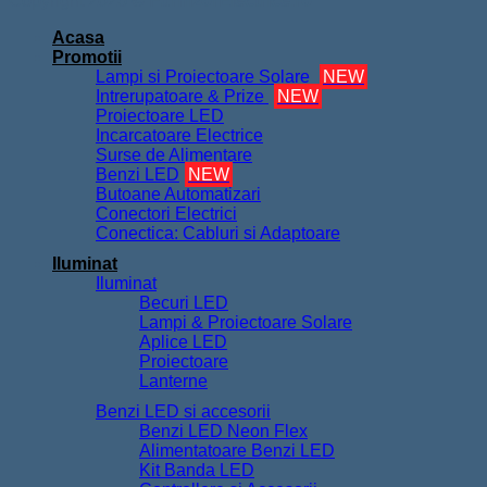
Copyright 2026 ©
FurnizorElectrice.ro
Acasa
Promotii
Lampi si Proiectoare Solare
NEW
Intrerupatoare & Prize
NEW
Proiectoare LED
Incarcatoare Electrice
Surse de Alimentare
Benzi LED
NEW
Butoane Automatizari
Conectori Electrici
Conectica: Cabluri si Adaptoare
Iluminat
Iluminat
Becuri LED
Lampi & Proiectoare Solare
Aplice LED
Proiectoare
Lanterne
Benzi LED si accesorii
Benzi LED Neon Flex
Alimentatoare Benzi LED
Kit Banda LED