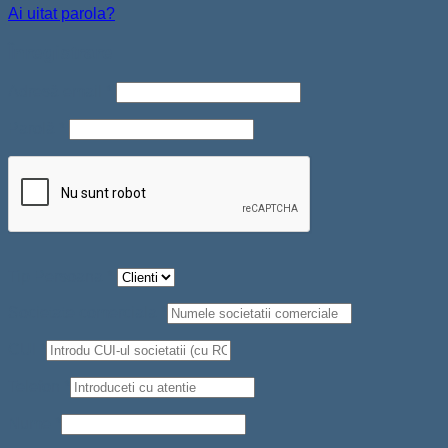
Ai uitat parola?
Înregistrare
Adresă email
*
Parolă
*
Tip Persoana
*
Societate comerciala
*
CUI
*
Telefon
*
Nume
*