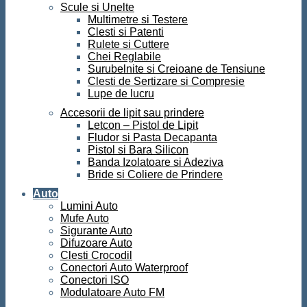
Scule si Unelte
Multimetre si Testere
Clesti si Patenti
Rulete si Cuttere
Chei Reglabile
Surubelnite si Creioane de Tensiune
Clesti de Sertizare si Compresie
Lupe de lucru
Accesorii de lipit sau prindere
Letcon – Pistol de Lipit
Fludor si Pasta Decapanta
Pistol si Bara Silicon
Banda Izolatoare si Adeziva
Bride si Coliere de Prindere
Auto
Lumini Auto
Mufe Auto
Sigurante Auto
Difuzoare Auto
Clesti Crocodil
Conectori Auto Waterproof
Conectori ISO
Modulatoare Auto FM