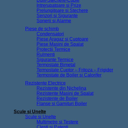
Dulii-Stechere-Cuple
Intrerupatoare si Prize
Prelungitoare si Stechere
Senzori si Sigurante
Sonerii si Alarme
Piese de schimb
Condensatori
Piese Aragaz si Cuptoare
Piese Masini de Spalat
Protectii Termice
Rulmenti
Sigurante Termice
Termostate Bimetal
Termostate Cuptor – Fritoza – Frigider
Termostate de Boiler si Calorifer
Rezistente Electrice
Rezistente din Nichelina
Rezistente Masini de Spalat
Rezistente de Boiler
Flanse si Garnituri Boiler
Scule si Unelte
Scule si Unelte
Multimetre si Testere
Clesti si Patenti