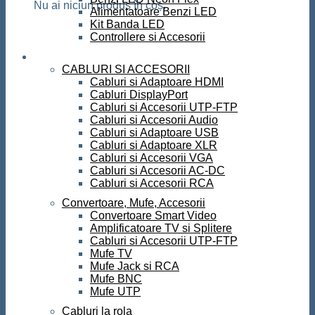
Nu ai niciun produs în coș.
Alimentatoare Benzi LED
Kit Banda LED
Controllere si Accesorii
Conectica
CABLURI SI ACCESORII
Cabluri si Adaptoare HDMI
Cabluri DisplayPort
Cabluri si Accesorii UTP-FTP
Cabluri si Accesorii Audio
Cabluri si Adaptoare USB
Cabluri si Adaptoare XLR
Cabluri si Accesorii VGA
Cabluri si Accesorii AC-DC
Cabluri si Accesorii RCA
Convertoare, Mufe, Accesorii
Convertoare Smart Video
Amplificatoare TV si Splitere
Cabluri si Accesorii UTP-FTP
Mufe TV
Mufe Jack si RCA
Mufe BNC
Mufe UTP
Cabluri la rola