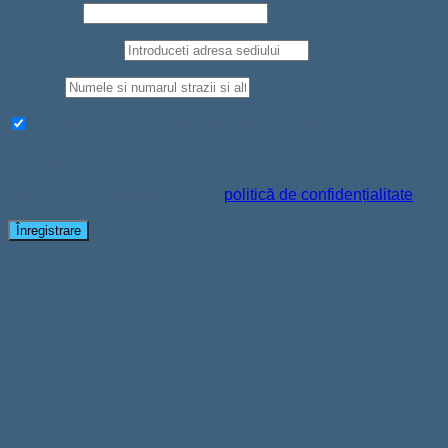
Prenume
*
Judet/Localitate
Strada
*
Aboneaza-te la newsletter pentru a primi oferte si reduceri
Datele personale vor fi folosite pentru a-ți susține experiența
pe acest site web, pentru a administra accesul la contul tău și
pentru alte scopuri descrise în
politică de confidențialitate
.
Înregistrare