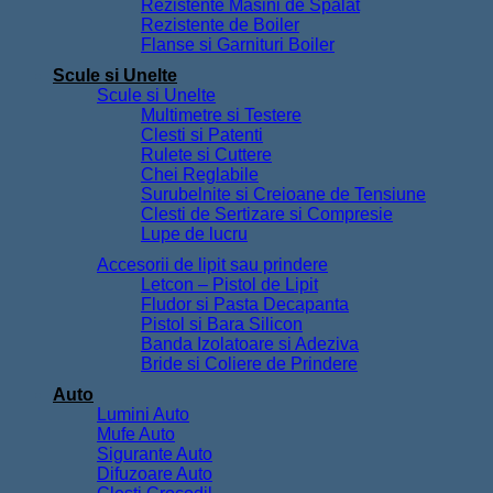
Rezistente Masini de Spalat
Rezistente de Boiler
Flanse si Garnituri Boiler
Scule si Unelte
Scule si Unelte
Multimetre si Testere
Clesti si Patenti
Rulete si Cuttere
Chei Reglabile
Surubelnite si Creioane de Tensiune
Clesti de Sertizare si Compresie
Lupe de lucru
Accesorii de lipit sau prindere
Letcon – Pistol de Lipit
Fludor si Pasta Decapanta
Pistol si Bara Silicon
Banda Izolatoare si Adeziva
Bride si Coliere de Prindere
Auto
Lumini Auto
Mufe Auto
Sigurante Auto
Difuzoare Auto