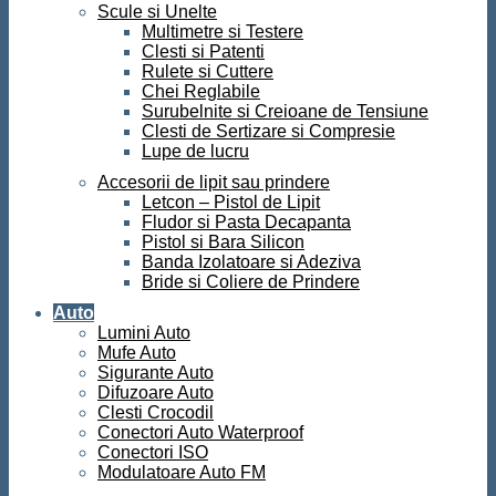
Scule si Unelte
Multimetre si Testere
Clesti si Patenti
Rulete si Cuttere
Chei Reglabile
Surubelnite si Creioane de Tensiune
Clesti de Sertizare si Compresie
Lupe de lucru
Accesorii de lipit sau prindere
Letcon – Pistol de Lipit
Fludor si Pasta Decapanta
Pistol si Bara Silicon
Banda Izolatoare si Adeziva
Bride si Coliere de Prindere
Auto
Lumini Auto
Mufe Auto
Sigurante Auto
Difuzoare Auto
Clesti Crocodil
Conectori Auto Waterproof
Conectori ISO
Modulatoare Auto FM