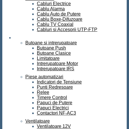
Cabluri Electrice
Cablu Alarma
Cablu Auto de Putere
Cablu Boxe-Difuzoare
Cablu TV Coaxial
Cabluri si Accesorii UTP-FTP
Automatizari
Butoane si intrerupatoare
Butoane Push
Butoane Clasice
Limitatoare
Intrerupatoare Motor
Intrerupatoare IRS
Piese automatizari
Indicatori de Tensiune
Punti Redresoare
Relee
Timere Control
Papuci de Putere
Papuci Electrici
Contactori NF-AC3
Ventilatoare
Ventilatoare 12V