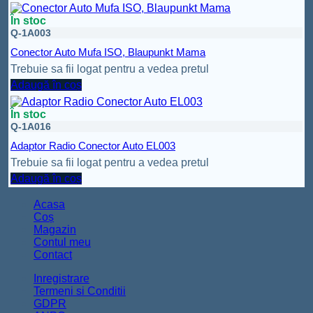
În stoc
Q-1A003
Conector Auto Mufa ISO, Blaupunkt Mama
Trebuie sa fii logat pentru a vedea pretul
Adaugă în coș
În stoc
Q-1A016
Adaptor Radio Conector Auto EL003
Trebuie sa fii logat pentru a vedea pretul
Adaugă în coș
Acasa
Coș
Magazin
Contul meu
Contact
Inregistrare
Termeni si Conditii
GDPR