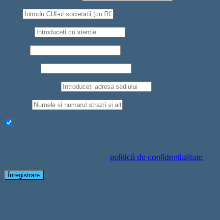
CUI
*
Telefon
*
Nume
*
Prenume
*
Judet/Localitate
Strada
*
Aboneaza-te la newsletter pentru a primi oferte si reduceri
Datele personale vor fi folosite pentru a-ți susține experiența
pe acest site web, pentru a administra accesul la contul tău și
pentru alte scopuri descrise în
politică de confidențialitate
.
Înregistrare