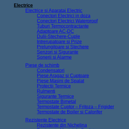
Electrice
Electrice si Aparataj Electric
Conectori Electrici in doza
Conectori Electrici Waterproof
Tuburi Termocontractante
Adaptoare AC-DC
Dulii-Stechere-Cuple
Intrerupatoare si Prize
Prelungitoare si Stechere
Senzori si Sigurante
Sonerii si Alarme
Piese de schimb
Condensatori
Piese Aragaz si Cuptoare
Piese Masini de Spalat
Protectii Termice
Rulmenti
Sigurante Termice
Termostate Bimetal
Termostate Cuptor – Fritoza – Frigider
Termostate de Boiler si Calorifer
Rezistente Electrice
Rezistente din Nichelina