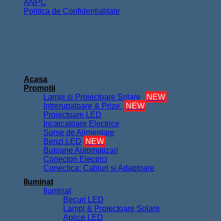
ANPC
Politica de Confidentialitate
Copyright 2026 ©
FurnizorElectrice.ro
Acasa
Promotii
Lampi si Proiectoare Solare
NEW
Intrerupatoare & Prize
NEW
Proiectoare LED
Incarcatoare Electrice
Surse de Alimentare
Benzi LED
NEW
Butoane Automatizari
Conectori Electrici
Conectica: Cabluri si Adaptoare
Iluminat
Iluminat
Becuri LED
Lampi & Proiectoare Solare
Aplice LED