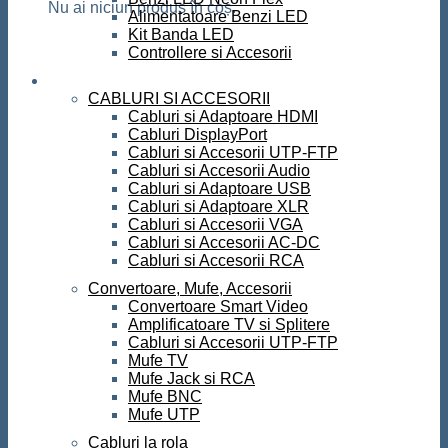
Nu ai niciun produs în coș.
Alimentatoare Benzi LED
Kit Banda LED
Controllere si Accesorii
Conectica
CABLURI SI ACCESORII
Cabluri si Adaptoare HDMI
Cabluri DisplayPort
Cabluri si Accesorii UTP-FTP
Cabluri si Accesorii Audio
Cabluri si Adaptoare USB
Cabluri si Adaptoare XLR
Cabluri si Accesorii VGA
Cabluri si Accesorii AC-DC
Cabluri si Accesorii RCA
Convertoare, Mufe, Accesorii
Convertoare Smart Video
Amplificatoare TV si Splitere
Cabluri si Accesorii UTP-FTP
Mufe TV
Mufe Jack si RCA
Mufe BNC
Mufe UTP
Cabluri la rola