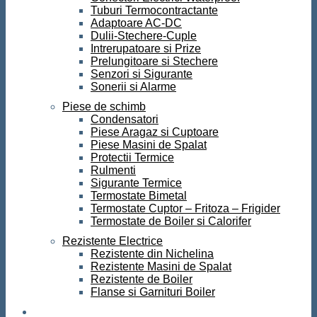
Tuburi Termocontractante
Adaptoare AC-DC
Dulii-Stechere-Cuple
Intrerupatoare si Prize
Prelungitoare si Stechere
Senzori si Sigurante
Sonerii si Alarme
Piese de schimb
Condensatori
Piese Aragaz si Cuptoare
Piese Masini de Spalat
Protectii Termice
Rulmenti
Sigurante Termice
Termostate Bimetal
Termostate Cuptor – Fritoza – Frigider
Termostate de Boiler si Calorifer
Rezistente Electrice
Rezistente din Nichelina
Rezistente Masini de Spalat
Rezistente de Boiler
Flanse si Garnituri Boiler
Scule si Unelte