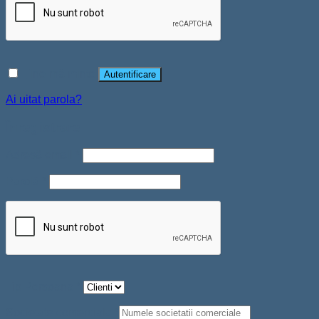
Ține-mă minte
Autentificare
Ai uitat parola?
Înregistrare
Adresă email
*
Parolă
*
Tip Persoana
*
Societate comerciala
*