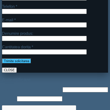
Telefon *
E-mail *
Denumire produs:
Cantitatea dorita *
CLOSE
Autentificare
Nume utilizator sau adresă email
*
Parolă
*