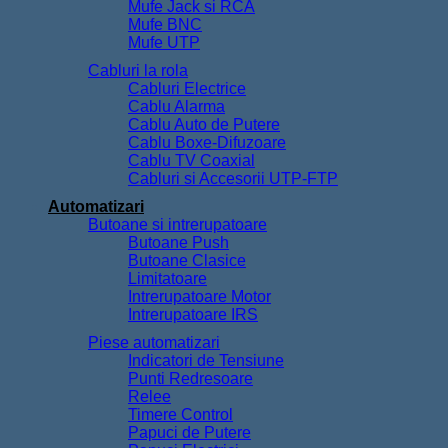
Mufe Jack si RCA
Mufe BNC
Mufe UTP
Cabluri la rola
Cabluri Electrice
Cablu Alarma
Cablu Auto de Putere
Cablu Boxe-Difuzoare
Cablu TV Coaxial
Cabluri si Accesorii UTP-FTP
Automatizari
Butoane si intrerupatoare
Butoane Push
Butoane Clasice
Limitatoare
Intrerupatoare Motor
Intrerupatoare IRS
Piese automatizari
Indicatori de Tensiune
Punti Redresoare
Relee
Timere Control
Papuci de Putere