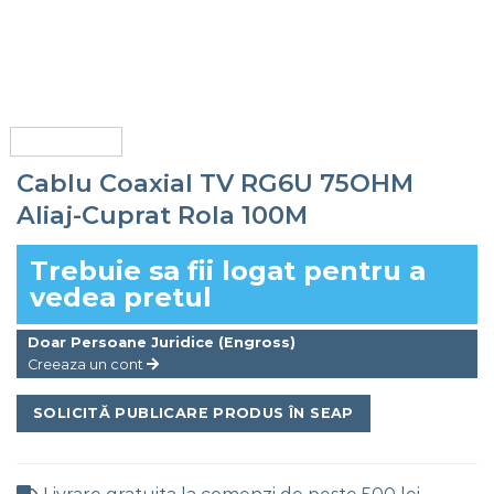
Cablu Coaxial TV RG6U 75OHM
Aliaj-Cuprat Rola 100M
Trebuie sa fii logat pentru a
vedea pretul
Doar Persoane Juridice (Engross)
Creeaza un cont
SOLICITĂ PUBLICARE PRODUS ÎN SEAP