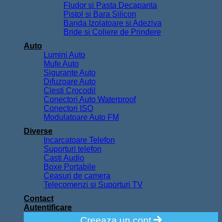
Fludor si Pasta Decapanta
Pistol si Bara Silicon
Banda Izolatoare si Adeziva
Bride si Coliere de Prindere
Auto
Lumini Auto
Mufe Auto
Sigurante Auto
Difuzoare Auto
Clesti Crocodil
Conectori Auto Waterproof
Conectori ISO
Modulatoare Auto FM
Diverse
Incarcatoare Telefon
Suporturi telefon
Casti Audio
Boxe Portabile
Ceasuri de camera
Telecomenzi si Suporturi TV
Contact
Autentificare
Creeaza un cont