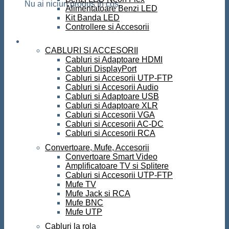
Nu ai niciun produs în coș.
Alimentatoare Benzi LED
Kit Banda LED
Controllere si Accesorii
Conectica
CABLURI SI ACCESORII
Cabluri si Adaptoare HDMI
Cabluri DisplayPort
Cabluri si Accesorii UTP-FTP
Cabluri si Accesorii Audio
Cabluri si Adaptoare USB
Cabluri si Adaptoare XLR
Cabluri si Accesorii VGA
Cabluri si Accesorii AC-DC
Cabluri si Accesorii RCA
Convertoare, Mufe, Accesorii
Convertoare Smart Video
Amplificatoare TV si Splitere
Cabluri si Accesorii UTP-FTP
Mufe TV
Mufe Jack si RCA
Mufe BNC
Mufe UTP
Cabluri la rola