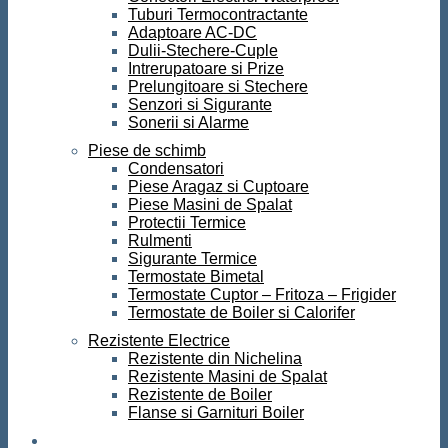
Tuburi Termocontractante
Adaptoare AC-DC
Dulii-Stechere-Cuple
Intrerupatoare si Prize
Prelungitoare si Stechere
Senzori si Sigurante
Sonerii si Alarme
Piese de schimb
Condensatori
Piese Aragaz si Cuptoare
Piese Masini de Spalat
Protectii Termice
Rulmenti
Sigurante Termice
Termostate Bimetal
Termostate Cuptor – Fritoza – Frigider
Termostate de Boiler si Calorifer
Rezistente Electrice
Rezistente din Nichelina
Rezistente Masini de Spalat
Rezistente de Boiler
Flanse si Garnituri Boiler
Scule si Unelte