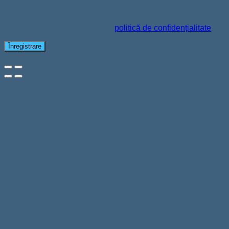
Datele personale vor fi folosite pentru a-ți susține experiența
pe acest site web, pentru a administra accesul la contul tău și
pentru alte scopuri descrise în
politică de confidențialitate
.
Înregistrare