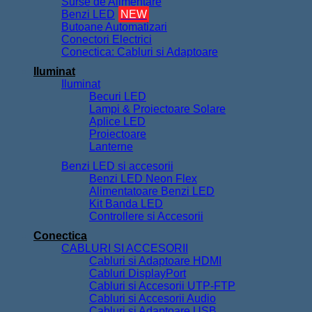
Surse de Alimentare
Benzi LED
NEW
Butoane Automatizari
Conectori Electrici
Conectica: Cabluri si Adaptoare
Iluminat
Iluminat
Becuri LED
Lampi & Proiectoare Solare
Aplice LED
Proiectoare
Lanterne
Benzi LED si accesorii
Benzi LED Neon Flex
Alimentatoare Benzi LED
Kit Banda LED
Controllere si Accesorii
Conectica
CABLURI SI ACCESORII
Cabluri si Adaptoare HDMI
Cabluri DisplayPort
Cabluri si Accesorii UTP-FTP
Cabluri si Accesorii Audio
Cabluri si Adaptoare USB