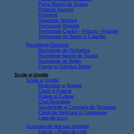
Piese Masini de Spalat
Protectii Termice
Rulmenti
Sigurante Termice
Termostate Bimetal
Termostate Cuptor – Fritoza – Frigider
Termostate de Boiler si Calorifer
Rezistente Electrice
Rezistente din Nichelina
Rezistente Masini de Spalat
Rezistente de Boiler
Flanse si Garnituri Boiler
Scule si Unelte
Scule si Unelte
Multimetre si Testere
Clesti si Patenti
Rulete si Cuttere
Chei Reglabile
Surubelnite si Creioane de Tensiune
Clesti de Sertizare si Compresie
Lupe de lucru
Accesorii de lipit sau prindere
Letcon – Pistol de Lipit