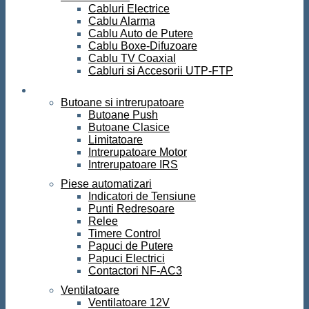
Cabluri Electrice
Cablu Alarma
Cablu Auto de Putere
Cablu Boxe-Difuzoare
Cablu TV Coaxial
Cabluri si Accesorii UTP-FTP
Automatizari
Butoane si intrerupatoare
Butoane Push
Butoane Clasice
Limitatoare
Intrerupatoare Motor
Intrerupatoare IRS
Piese automatizari
Indicatori de Tensiune
Punti Redresoare
Relee
Timere Control
Papuci de Putere
Papuci Electrici
Contactori NF-AC3
Ventilatoare
Ventilatoare 12V