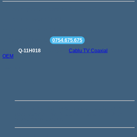
Livrare gratuita la comenzi de peste 500 lei
Termen de livrare: 24-48h
Comanda minima: 100 lei
Suport telefonic la
0754.675.675
SKU:
Q-11H018
Categorie:
Cablu TV Coaxial
Brand:
OEM
Descriere
Cablu Tv mufat RG6 Aliaj-Cuprat
1,5m
Cablu TV din Aliaj Cuprat cu mufa F tata la care se
poate atasa o mufa TV tata sau mama, depinde de
nevoia dumneavoastra.
Detalii Tehnice