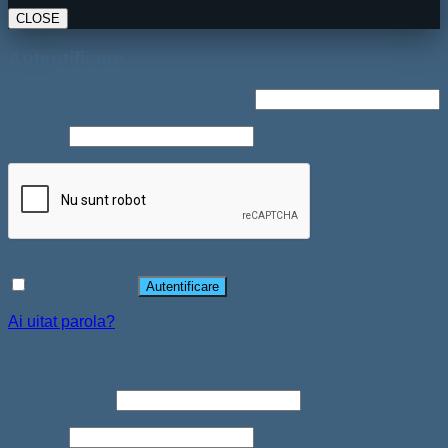
CLOSE
Autentificare
Nume utilizator sau adresă email
*
Parolă
*
Ține-mă minte
Autentificare
Ai uitat parola?
Înregistrare
Adresă email
*
Parolă
*