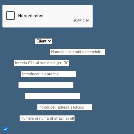
Tip Persoana
*
Societate comerciala
*
CUI
*
Telefon
*
Nume
*
Prenume
*
Judet/Localitate
Strada
*
Aboneaza-te la newsletter pentru a primi oferte si reduceri