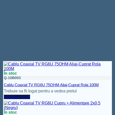
Diametru exterior 6,6mm
LungimeA 1,5m
Diametru Fir central : 0,9mm
Invelis masa de aluminiu + 72 fire
Conectori : Mufa TV tata – Mufa F tata
Continut Pachet
1x Cablu Tv mufat RG6 Aliaj-Cuprat 1,5m
Produse similare
În stoc
Q-10B003
Cablu Coaxial TV RG6U 75OHM Aliaj-Cuprat Rola 100M
Trebuie sa fii logat pentru a vedea pretul
Adaugă în coș
În stoc