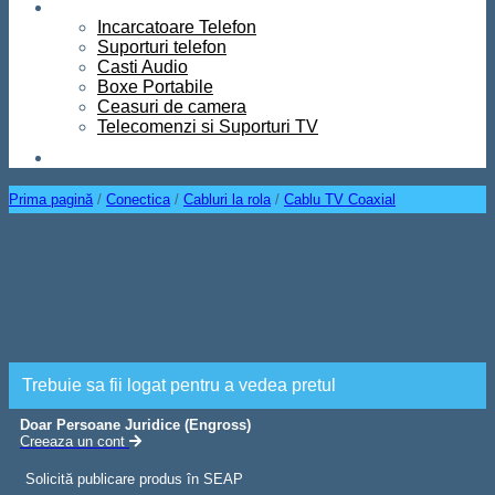
Diverse
Incarcatoare Telefon
Suporturi telefon
Casti Audio
Boxe Portabile
Ceasuri de camera
Telecomenzi si Suporturi TV
Contact
Prima pagină
/
Conectica
/
Cabluri la rola
/
Cablu TV Coaxial
Cablu TV Mufat RG6 cu
Aliaj-Cuprat 1,5M
Trebuie sa fii logat pentru a vedea pretul
Doar Persoane Juridice (Engross)
Creeaza un cont
Solicită publicare produs în SEAP