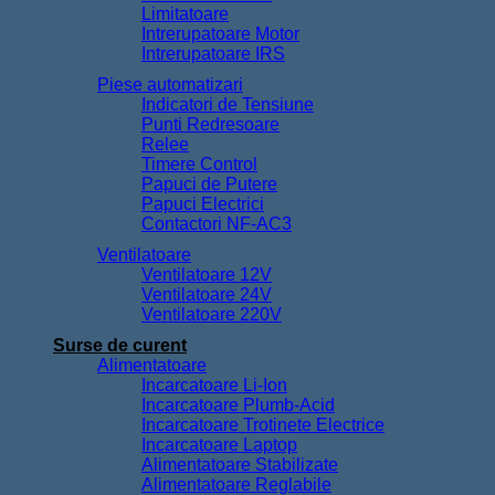
Limitatoare
Intrerupatoare Motor
Intrerupatoare IRS
Piese automatizari
Indicatori de Tensiune
Punti Redresoare
Relee
Timere Control
Papuci de Putere
Papuci Electrici
Contactori NF-AC3
Ventilatoare
Ventilatoare 12V
Ventilatoare 24V
Ventilatoare 220V
Surse de curent
Alimentatoare
Incarcatoare Li-Ion
Incarcatoare Plumb-Acid
Incarcatoare Trotinete Electrice
Incarcatoare Laptop
Alimentatoare Stabilizate
Alimentatoare Reglabile