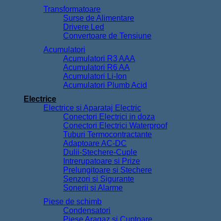
Transformatoare
Surse de Alimentare
Drivere Led
Convertoare de Tensiune
Acumulatori
Acumulatori R3 AAA
Acumulatori R6 AA
Acumulatori Li-Ion
Acumulatori Plumb Acid
Electrice
Electrice si Aparataj Electric
Conectori Electrici in doza
Conectori Electrici Waterproof
Tuburi Termocontractante
Adaptoare AC-DC
Dulii-Stechere-Cuple
Intrerupatoare si Prize
Prelungitoare si Stechere
Senzori si Sigurante
Sonerii si Alarme
Piese de schimb
Condensatori
Piese Aragaz si Cuptoare