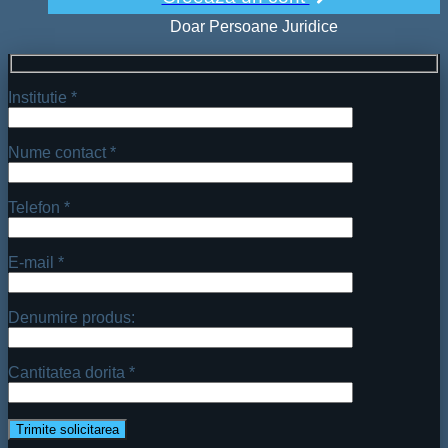
Doar Persoane Juridice
Institutie *
Nume contact *
Telefon *
E-mail *
Denumire produs:
Cantitatea dorita *