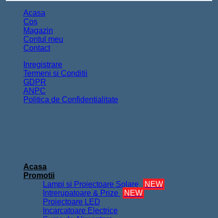
Acasa
Coș
Magazin
Contul meu
Contact
Inregistrare
Termeni si Conditii
GDPR
ANPC
Politica de Confidentialitate
Copyright 2026 ©
FurnizorElectrice.ro
Acasa
Promotii
Lampi si Proiectoare Solare
NEW
Intrerupatoare & Prize
NEW
Proiectoare LED
Incarcatoare Electrice