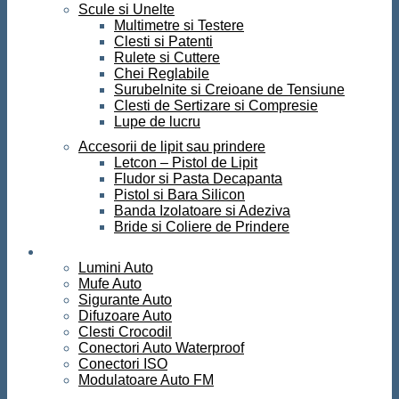
Scule si Unelte
Multimetre si Testere
Clesti si Patenti
Rulete si Cuttere
Chei Reglabile
Surubelnite si Creioane de Tensiune
Clesti de Sertizare si Compresie
Lupe de lucru
Accesorii de lipit sau prindere
Letcon – Pistol de Lipit
Fludor si Pasta Decapanta
Pistol si Bara Silicon
Banda Izolatoare si Adeziva
Bride si Coliere de Prindere
Auto
Lumini Auto
Mufe Auto
Sigurante Auto
Difuzoare Auto
Clesti Crocodil
Conectori Auto Waterproof
Conectori ISO
Modulatoare Auto FM