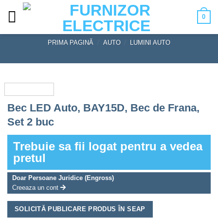
Skip
0
to
content
PRIMA PAGINĂ
/
AUTO
/
LUMINI AUTO
Bec LED Auto, BAY15D, Bec de Frana,
Set 2 buc
Trebuie sa fii logat pentru a vedea
pretul
Doar Persoane Juridice (Engross)
Creeaza un cont
SOLICITĂ PUBLICARE PRODUS ÎN SEAP