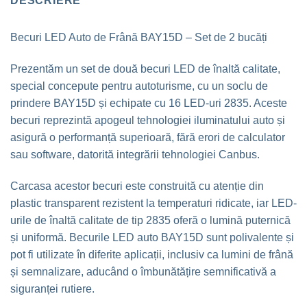
DESCRIERE
Becuri LED Auto de Frână BAY15D – Set de 2 bucăți
Prezentăm un set de două becuri LED de înaltă calitate,
special concepute pentru autoturisme, cu un soclu de
prindere BAY15D și echipate cu 16 LED-uri 2835. Aceste
becuri reprezintă apogeul tehnologiei iluminatului auto și
asigură o performanță superioară, fără erori de calculator
sau software, datorită integrării tehnologiei Canbus.
Carcasa acestor becuri este construită cu atenție din
plastic transparent rezistent la temperaturi ridicate, iar LED-
urile de înaltă calitate de tip 2835 oferă o lumină puternică
și uniformă. Becurile LED auto BAY15D sunt polivalente și
pot fi utilizate în diferite aplicații, inclusiv ca lumini de frână
și semnalizare, aducând o îmbunătățire semnificativă a
siguranței rutiere.