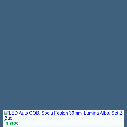
Diametru : 76mm
Adancime : 65mm
Lungime fire : 180mm
Continut Pachet
2 x lampi cu led de 76mm
2 x suporti pentru lampi
4 x suruburi de prindere.
Informații suplimentare
Diametru
76 mm
Produse similare
În stoc