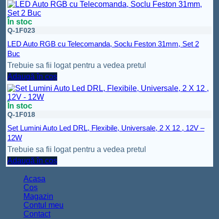
În stoc
Q-1F023
LED Auto RGB cu Telecomanda, Soclu Feston 31mm, Set 2
Buc
Trebuie sa fii logat pentru a vedea pretul
Adaugă în coș
În stoc
Q-1F018
Set Lumini Auto Led DRL, Flexibile, Universale, 2 X 12 , 12V –
12W
Trebuie sa fii logat pentru a vedea pretul
Adaugă în coș
Acasa
Coș
Magazin
Contul meu
Contact