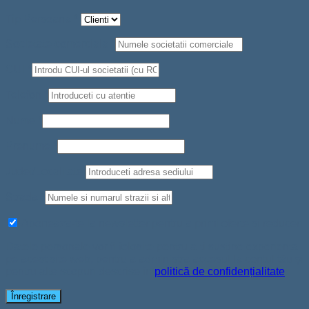
Tip Persoana
*
Societate comerciala
*
CUI
*
Telefon
*
Nume
*
Prenume
*
Judet/Localitate
Strada
*
Aboneaza-te la newsletter pentru a primi oferte si reduceri
Datele personale vor fi folosite pentru a-ți susține experiența
pe acest site web, pentru a administra accesul la contul tău și
pentru alte scopuri descrise în
politică de confidențialitate
.
Înregistrare