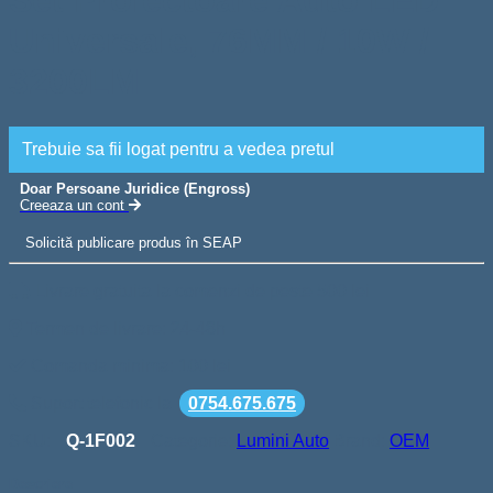
Set Proiectoare Auto LED
Universale, 76MM / 10W /
3200LM
Trebuie sa fii logat pentru a vedea pretul
Doar Persoane Juridice (Engross)
Creeaza un cont
Solicită publicare produs în SEAP
Livrare gratuita la comenzi de peste 500 lei
Termen de livrare: 24-48h
Comanda minima: 100 lei
Suport telefonic la
0754.675.675
SKU:
Q-1F002
Categorie:
Lumini Auto
Brand:
OEM
Descriere