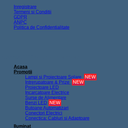
Inregistrare
Termeni si Conditii
GDPR
ANPC
Politica de Confidentialitate
Copyright 2026 ©
FurnizorElectrice.ro
Acasa
Promotii
Lampi si Proiectoare Solare
NEW
Intrerupatoare & Prize
NEW
Proiectoare LED
Incarcatoare Electrice
Surse de Alimentare
Benzi LED
NEW
Butoane Automatizari
Conectori Electrici
Conectica: Cabluri si Adaptoare
Iluminat