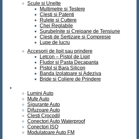
Scule si Unelte
Multimetre si Testere
Clesti si Patenti
Rulete si Cuttere
Chei Reglabile
Surubelnite si Creioane de Tensiune
Clesti de Sertizare si Compresie
Lupe de lucru
Accesorii de lipit sau prindere
Letcon – Pistol de Lipit
Fludor si Pasta Decapanta
Pistol si Bara Silicon
Banda Izolatoare si Adeziva
Bride si Coliere de Prindere
Auto
Lumini Auto
Mufe Auto
Sigurante Auto
Difuzoare Auto
Clesti Crocodil
Conectori Auto Waterproof
Conectori ISO
Modulatoare Auto FM