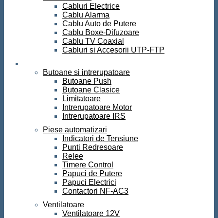
Cabluri Electrice
Cablu Alarma
Cablu Auto de Putere
Cablu Boxe-Difuzoare
Cablu TV Coaxial
Cabluri si Accesorii UTP-FTP
Automatizari
Butoane si intrerupatoare
Butoane Push
Butoane Clasice
Limitatoare
Intrerupatoare Motor
Intrerupatoare IRS
Piese automatizari
Indicatori de Tensiune
Punti Redresoare
Relee
Timere Control
Papuci de Putere
Papuci Electrici
Contactori NF-AC3
Ventilatoare
Ventilatoare 12V