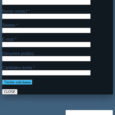
Nume contact *
Telefon *
E-mail *
Denumire produs:
Cantitatea dorita *
CLOSE
Autentificare
Nume utilizator sau adresă email
*