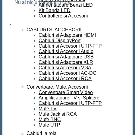
Nu ai niciun produs în coș.
Alimentatoare Benzi LED
Kit Banda LED
Controllere si Accesorii
Conectica
CABLURI SI ACCESORII
Cabluri si Adaptoare HDMI
Cabluri DisplayPort
Cabluri si Accesorii UTP-FTP
Cabluri si Accesorii Audio
Cabluri si Adaptoare USB
Cabluri si Adaptoare XLR
Cabluri si Accesorii VGA
Cabluri si Accesorii AC-DC
Cabluri si Accesorii RCA
Convertoare, Mufe, Accesorii
Convertoare Smart Video
Amplificatoare TV si Splitere
Cabluri si Accesorii UTP-FTP
Mufe TV
Mufe Jack si RCA
Mufe BNC
Mufe UTP
Cabluri la rola