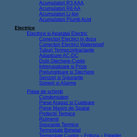
Acumulatori R3 AAA
Acumulatori R6 AA
Acumulatori Li-Ion
Acumulatori Plumb Acid
Electrice
Electrice si Aparataj Electric
Conectori Electrici in doza
Conectori Electrici Waterproof
Tuburi Termocontractante
Adaptoare AC-DC
Dulii-Stechere-Cuple
Intrerupatoare si Prize
Prelungitoare si Stechere
Senzori si Sigurante
Sonerii si Alarme
Piese de schimb
Condensatori
Piese Aragaz si Cuptoare
Piese Masini de Spalat
Protectii Termice
Rulmenti
Sigurante Termice
Termostate Bimetal
Termostate Cuptor – Fritoza – Frigider