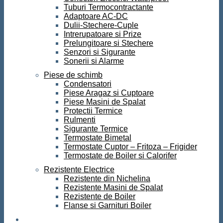
Tuburi Termocontractante
Adaptoare AC-DC
Dulii-Stechere-Cuple
Intrerupatoare si Prize
Prelungitoare si Stechere
Senzori si Sigurante
Sonerii si Alarme
Piese de schimb
Condensatori
Piese Aragaz si Cuptoare
Piese Masini de Spalat
Protectii Termice
Rulmenti
Sigurante Termice
Termostate Bimetal
Termostate Cuptor – Fritoza – Frigider
Termostate de Boiler si Calorifer
Rezistente Electrice
Rezistente din Nichelina
Rezistente Masini de Spalat
Rezistente de Boiler
Flanse si Garnituri Boiler
Scule si Unelte