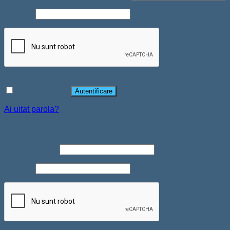
Parolă
*
Ține-mă minte
Autentificare
Ai uitat parola?
Înregistrare
Adresă email
*
Parolă
*