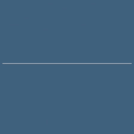
Durata de viata a ledurilor , depaseste cu mult pe cea a
luminilor cu filament sau xenon.
Avantajul iluminarii cu led este ca Unghiul de lumina si
uniformitatea ei este foarte buna si echilibrata , pe langa
aceasta caldura emanata este foarte mica fata de cele
conventionale.
Proiectorul are doua moduri de lumina : Lumina cu lupa ce
se poate folosi pe ceata si lumina ce se poate folosi ca lumini
de zi.
Detalii Tehnice
Tensiune de intrare : 12V
Putere : 10W
Lumina : 3200Lm
Temperatura de lucru : -40˚C +80˚C
Clasa de protectie : IP65
Distanta de luminare : 200m / 50m
Tehnologie : Led pe radiator din aluminiu
Culoare de temperatura : 3000K – 15000K
Material corp : Plastic + ABS
Culoare : Negru