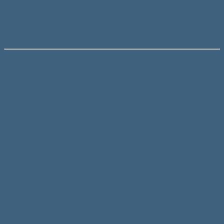
PROIECTOR AUTO CU LED 10W /
76MM / 3200LM
Acest set de 2 lampi cu Lumini led de putere pentru
autoturisme , automobile ce se pot folosi ca prioectoare de
ceata sau lumini de zi .
Aceste lampi gen : Lumini ochi cu leduri puternice de 10W ,
Si puterea de luminare pana la 3200Lm , sunt foarte practice
si se potrivesc pentru multe modele de masini ex: Logan ,
Volksvagen , Audi , Renault , Fiat , Mertedes , Seat , Skoda ,
etc.
Proiectoarele se monteaza in bara de protectie a
automobilului in locurile deja indicate pe ea , dar se pot
monta si pe o bara deasupra autoturismului pentru lumina de
Of-road. Vanatoare , Pescuit , Drumetii.
Datorita sistemului de iluminare de noua generatie cu leduri,
aceste lampi au un consum redus de energie si o lumina
puternica