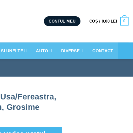
0
COȘ /
0,00
LEI
CONTUL MEU
 SI UNELTE
AUTO
DIVERSE
CONTACT
 Usa/Fereastra,
m, Grosime