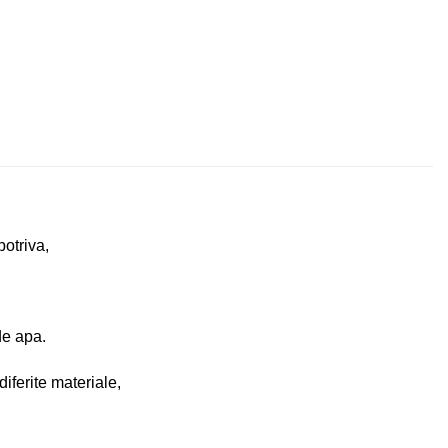
potriva,
de apa.
ferite materiale,