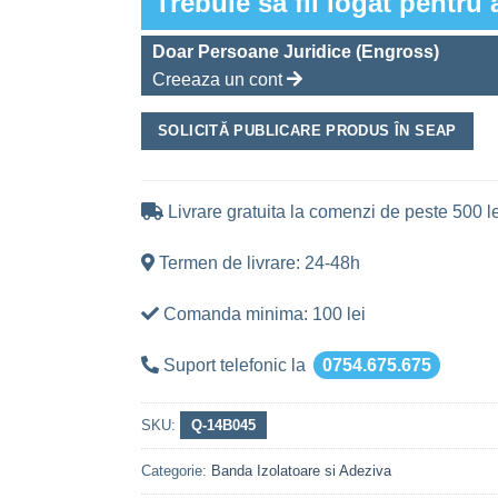
Trebuie sa fii logat pentru 
Doar Persoane Juridice (Engross)
Creeaza un cont
SOLICITĂ PUBLICARE PRODUS ÎN SEAP
Livrare gratuita la comenzi de peste 500 le
Termen de livrare: 24-48h
Comanda minima: 100 lei
Suport telefonic la
0754.675.675
SKU:
Q-14B045
Categorie:
Banda Izolatoare si Adeziva