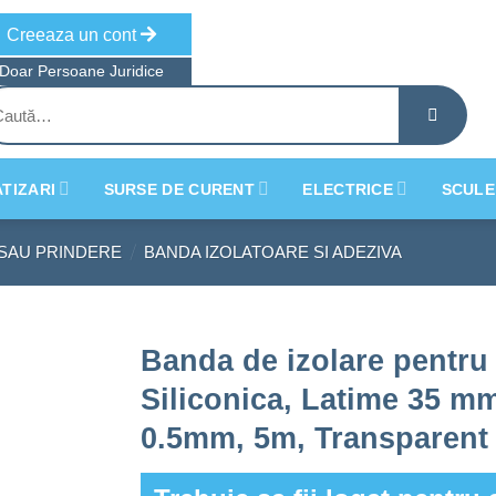
Creeaza un cont
Doar Persoane Juridice
tă
ă:
TIZARI
SURSE DE CURENT
ELECTRICE
SCULE
/
 SAU PRINDERE
BANDA IZOLATOARE SI ADEZIVA
Banda de izolare pentru
Siliconica, Latime 35 m
0.5mm, 5m, Transparent