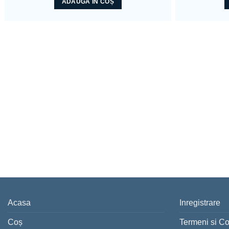
ADAUGĂ ÎN COȘ
Acasa
Inregistrare
Coș
Termeni si Co