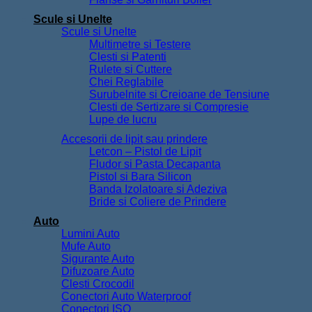
Chei Reglabile
Surubelnite si Creioane de Tensiune
Clesti de Sertizare si Compresie
Lupe de lucru
Accesorii de lipit sau prindere
Letcon – Pistol de Lipit
Fludor si Pasta Decapanta
Pistol si Bara Silicon
Banda Izolatoare si Adeziva
Bride si Coliere de Prindere
Auto
Lumini Auto
Mufe Auto
Sigurante Auto
Difuzoare Auto
Clesti Crocodil
Conectori Auto Waterproof
Conectori ISO
Modulatoare Auto FM
Diverse
Incarcatoare Telefon
Suporturi telefon
Casti Audio