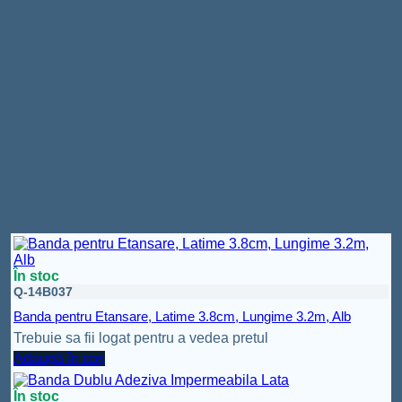
Informații suplimentare
Culoare
transparent
EAN
0781499705330
Produse similare
În stoc
Q-14B037
Banda pentru Etansare, Latime 3.8cm, Lungime 3.2m, Alb
Trebuie sa fii logat pentru a vedea pretul
Adaugă în coș
În stoc