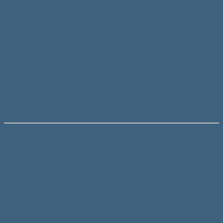
sau de Bucatarie , Blat de Bucatarie , plite , cazi de baie ,
dusuri , Vase de wc , etc.
Banda este impermeabila si rezistenta la solventi de curatare
si intretinere.
Banda transparenta , realizata dintr-un cauciuc moale si
rezistent , cu Latimea de 3,8cm si lungimea de 320cm.
Aceasta banda se poate aplica pe lungime la un unghi de
90˚.
Banda se poate sectiona cu ajutorul unei foarfece .
Detalii Tehnice
Lungime : 320cm
Latime : 3,8cm
Continut Pachet
1 x BANDA DE ETANȘARE TRANSPARENTĂ 3,8 X
320 CM