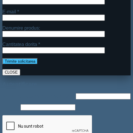
Cantitatea dorita *
CLOSE
Autentificare
Nume utilizator sau adresă email
*
Parolă
*
Ține-mă minte
Autentificare
Ai uitat parola?