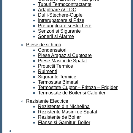
Tuburi Termocontractante
Adaptoare AC-DC
Dulii-Stechere-Cuple
Intrerupatoare si Prize
Prelungitoare si Stechere
Senzori si Sigurante
Sonerii si Alarme
Piese de schimb
Condensatori
Piese Aragaz si Cuptoare
Piese Masini de Spalat
Protectii Termice
Rulmenti
Sigurante Termice
Termostate Bimetal
Termostate Cuptor – Fritoza – Frigider
Termostate de Boiler si Calorifer
Rezistente Electrice
Rezistente din Nichelina
Rezistente Masini de Spalat
Rezistente de Boiler
Flanse si Garnituri Boiler
Scule si Unelte