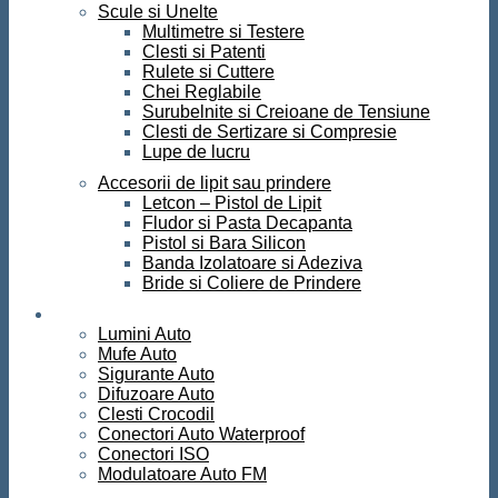
Scule si Unelte
Multimetre si Testere
Clesti si Patenti
Rulete si Cuttere
Chei Reglabile
Surubelnite si Creioane de Tensiune
Clesti de Sertizare si Compresie
Lupe de lucru
Accesorii de lipit sau prindere
Letcon – Pistol de Lipit
Fludor si Pasta Decapanta
Pistol si Bara Silicon
Banda Izolatoare si Adeziva
Bride si Coliere de Prindere
Auto
Lumini Auto
Mufe Auto
Sigurante Auto
Difuzoare Auto
Clesti Crocodil
Conectori Auto Waterproof
Conectori ISO
Modulatoare Auto FM