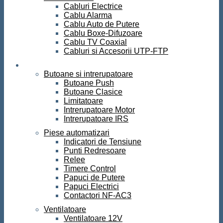
Cabluri Electrice
Cablu Alarma
Cablu Auto de Putere
Cablu Boxe-Difuzoare
Cablu TV Coaxial
Cabluri si Accesorii UTP-FTP
Automatizari
Butoane si intrerupatoare
Butoane Push
Butoane Clasice
Limitatoare
Intrerupatoare Motor
Intrerupatoare IRS
Piese automatizari
Indicatori de Tensiune
Punti Redresoare
Relee
Timere Control
Papuci de Putere
Papuci Electrici
Contactori NF-AC3
Ventilatoare
Ventilatoare 12V