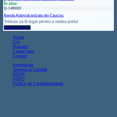
În stoc
Q-14B020
Banda Autovulcanizata din Cauciuc
Trebuie sa fii logat pentru a vedea pretul
Adaugă în coș
Acasa
Coș
Magazin
Contul meu
Contact
Inregistrare
Termeni si Conditii
GDPR
ANPC
Politica de Confidentialitate
Copyright 2026 ©
FurnizorElectrice.ro