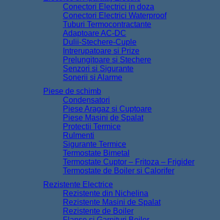
Prelungitoare si Stechere
Senzori si Sigurante
Sonerii si Alarme
Piese de schimb
Condensatori
Piese Aragaz si Cuptoare
Piese Masini de Spalat
Protectii Termice
Rulmenti
Sigurante Termice
Termostate Bimetal
Termostate Cuptor – Fritoza – Frigider
Termostate de Boiler si Calorifer
Rezistente Electrice
Rezistente din Nichelina
Rezistente Masini de Spalat
Rezistente de Boiler
Flanse si Garnituri Boiler
Scule si Unelte
Scule si Unelte
Multimetre si Testere
Clesti si Patenti
Rulete si Cuttere