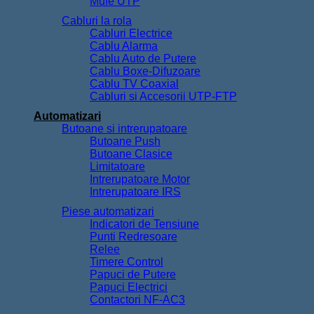
Cablu TV Coaxial
Cabluri si Accesorii UTP-FTP
Automatizari
Butoane si intrerupatoare
Butoane Push
Butoane Clasice
Limitatoare
Intrerupatoare Motor
Intrerupatoare IRS
Piese automatizari
Indicatori de Tensiune
Punti Redresoare
Relee
Timere Control
Papuci de Putere
Papuci Electrici
Contactori NF-AC3
Ventilatoare
Ventilatoare 12V
Ventilatoare 24V
Ventilatoare 220V
Surse de curent
Alimentatoare