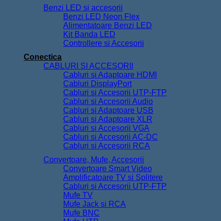
Conectica
CABLURI SI ACCESORII
Cabluri si Adaptoare HDMI
Cabluri DisplayPort
Cabluri si Accesorii UTP-FTP
Cabluri si Accesorii Audio
Cabluri si Adaptoare USB
Cabluri si Adaptoare XLR
Cabluri si Accesorii VGA
Cabluri si Accesorii AC-DC
Cabluri si Accesorii RCA
Convertoare, Mufe, Accesorii
Convertoare Smart Video
Amplificatoare TV si Splitere
Cabluri si Accesorii UTP-FTP
Mufe TV
Mufe Jack si RCA
Mufe BNC
Mufe UTP
Cabluri la rola
Cabluri Electrice
Cablu Alarma
Cablu Auto de Putere
Cablu Boxe-Difuzoare