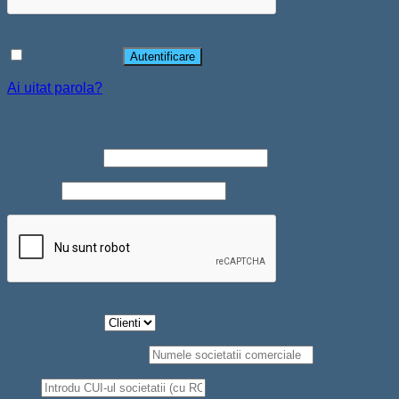
Înregistrare
Adresă email
*
Parolă
*
Tip Persoana
*
Societate comerciala
*
CUI
*
Telefon
*
Nume
*
Prenume
*