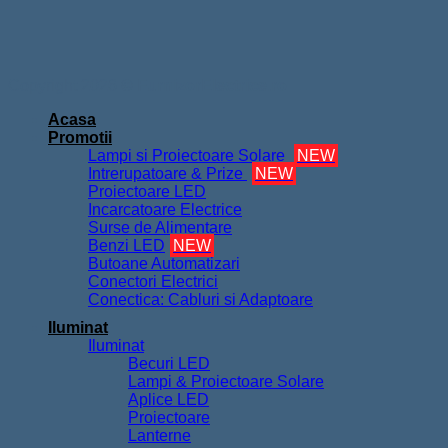
Acasa
Promotii
Lampi si Proiectoare Solare
NEW
Intrerupatoare & Prize
NEW
Proiectoare LED
Incarcatoare Electrice
Surse de Alimentare
Benzi LED
NEW
Butoane Automatizari
Conectori Electrici
Conectica: Cabluri si Adaptoare
Iluminat
Iluminat
Becuri LED
Lampi & Proiectoare Solare
Aplice LED
Proiectoare
Lanterne
Benzi LED si accesorii
Benzi LED Neon Flex
Alimentatoare Benzi LED
Kit Banda LED
Controllere si Accesorii