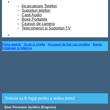
Diverse
Incarcatoare Telefon
Suporturi telefon
Casti Audio
Boxe Portabile
Ceasuri de camera
Telecomenzi si Suporturi TV
Contact
Prima pagină
/
Scule si Unelte
/
Accesorii de lipit sau prindere
/
Banda
Izolatoare si Adeziva
Banda pentru Etansare,
Latime 3.8cm, Lungime
3.2m, Transparent
Trebuie sa fii logat pentru a vedea pretul
Doar Persoane Juridice (Engross)