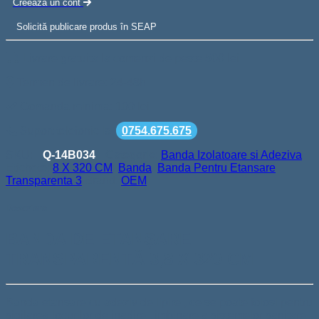
Creeaza un cont
Solicită publicare produs în SEAP
Livrare gratuita la comenzi de peste 500 lei
Termen de livrare: 24-48h
Comanda minima: 100 lei
Suport telefonic la
0754.675.675
SKU:
Q-14B034
Categorie:
Banda Izolatoare si Adeziva
Etichete:
8 X 320 CM
,
Banda
,
Banda Pentru Etansare
Transparenta 3
Brand:
OEM
Descriere
BANDA DE ETANȘARE
TRANSPARENTĂ 3,8 X 320 CM
Banda etansare cu adeziv de lipire , ce se poate folosi pentru
sigilarea locurilor de inadire , imbinare a sistemelor sanitare