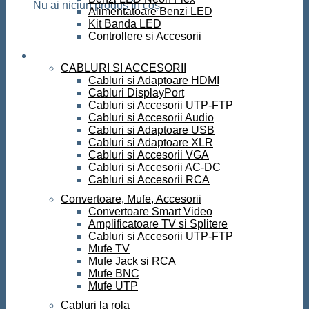
Nu ai niciun produs în coș.
Alimentatoare Benzi LED
Kit Banda LED
Controllere si Accesorii
Conectica
CABLURI SI ACCESORII
Cabluri si Adaptoare HDMI
Cabluri DisplayPort
Cabluri si Accesorii UTP-FTP
Cabluri si Accesorii Audio
Cabluri si Adaptoare USB
Cabluri si Adaptoare XLR
Cabluri si Accesorii VGA
Cabluri si Accesorii AC-DC
Cabluri si Accesorii RCA
Convertoare, Mufe, Accesorii
Convertoare Smart Video
Amplificatoare TV si Splitere
Cabluri si Accesorii UTP-FTP
Mufe TV
Mufe Jack si RCA
Mufe BNC
Mufe UTP
Cabluri la rola