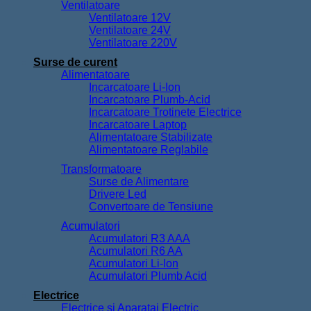
Incarcatoare Li-Ion
Incarcatoare Plumb-Acid
Incarcatoare Trotinete Electrice
Incarcatoare Laptop
Alimentatoare Stabilizate
Alimentatoare Reglabile
Transformatoare
Surse de Alimentare
Drivere Led
Convertoare de Tensiune
Acumulatori
Acumulatori R3 AAA
Acumulatori R6 AA
Acumulatori Li-Ion
Acumulatori Plumb Acid
Electrice
Electrice si Aparataj Electric
Conectori Electrici in doza
Conectori Electrici Waterproof
Tuburi Termocontractante
Adaptoare AC-DC
Dulii-Stechere-Cuple
Intrerupatoare si Prize