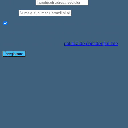
Judet/Localitate
Strada
*
Aboneaza-te la newsletter pentru a primi oferte si reduceri
Datele personale vor fi folosite pentru a-ți susține experiența
pe acest site web, pentru a administra accesul la contul tău și
pentru alte scopuri descrise în
politică de confidențialitate
.
Înregistrare