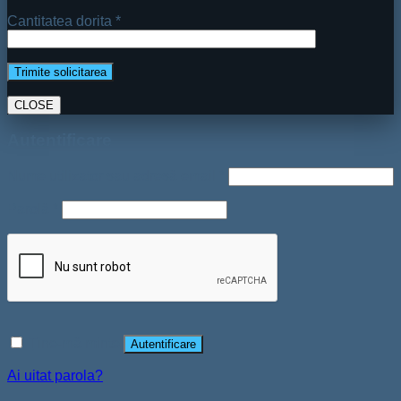
Cantitatea dorita *
CLOSE
Autentificare
Nume utilizator sau adresă email
*
Parolă
*
Ține-mă minte
Autentificare
Ai uitat parola?