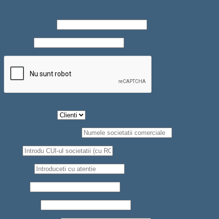
Înregistrare
Adresă email
*
Parolă
*
Tip Persoana
*
Societate comerciala
*
CUI
*
Telefon
*
Nume
*
Prenume
*