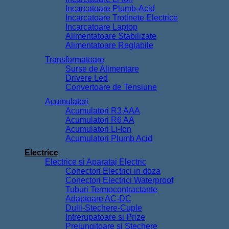
Incarcatoare Plumb-Acid
Incarcatoare Trotinete Electrice
Incarcatoare Laptop
Alimentatoare Stabilizate
Alimentatoare Reglabile
Transformatoare
Surse de Alimentare
Drivere Led
Convertoare de Tensiune
Acumulatori
Acumulatori R3 AAA
Acumulatori R6 AA
Acumulatori Li-Ion
Acumulatori Plumb Acid
Electrice
Electrice si Aparataj Electric
Conectori Electrici in doza
Conectori Electrici Waterproof
Tuburi Termocontractante
Adaptoare AC-DC
Dulii-Stechere-Cuple
Intrerupatoare si Prize
Prelungitoare si Stechere