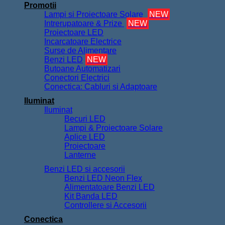
Promotii
Lampi si Proiectoare Solare
NEW
Intrerupatoare & Prize
NEW
Proiectoare LED
Incarcatoare Electrice
Surse de Alimentare
Benzi LED
NEW
Butoane Automatizari
Conectori Electrici
Conectica: Cabluri si Adaptoare
Iluminat
Iluminat
Becuri LED
Lampi & Proiectoare Solare
Aplice LED
Proiectoare
Lanterne
Benzi LED si accesorii
Benzi LED Neon Flex
Alimentatoare Benzi LED
Kit Banda LED
Controllere si Accesorii
Conectica