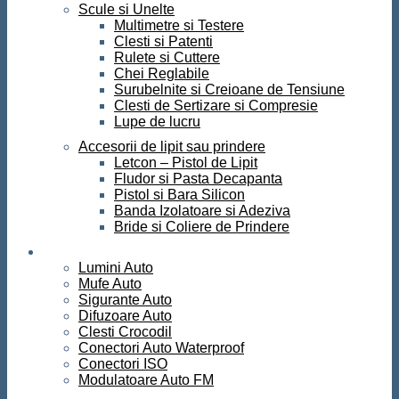
Scule si Unelte
Multimetre si Testere
Clesti si Patenti
Rulete si Cuttere
Chei Reglabile
Surubelnite si Creioane de Tensiune
Clesti de Sertizare si Compresie
Lupe de lucru
Accesorii de lipit sau prindere
Letcon – Pistol de Lipit
Fludor si Pasta Decapanta
Pistol si Bara Silicon
Banda Izolatoare si Adeziva
Bride si Coliere de Prindere
Auto
Lumini Auto
Mufe Auto
Sigurante Auto
Difuzoare Auto
Clesti Crocodil
Conectori Auto Waterproof
Conectori ISO
Modulatoare Auto FM