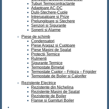
Tuburi Termocontractante
Adaptoare AC-DC
Dulii-Stechere-Cuple
Intrerupatoare si Prize
Prelungitoare si Stechere
Senzori si Sigurante
Sonerii si Alarme
Piese de schimb
Condensatori
Piese Aragaz si Cuptoare
Piese Masini de Spalat
Protectii Termice
Rulmenti
Sigurante Termice
Termostate Bimetal
Termostate Cuptor – Fritoza – Frigider
Termostate de Boiler si Calorifer
Rezistente Electrice
Rezistente din Nichelina
Rezistente Masini de Spalat
Rezistente de Boiler
Flanse si Garnituri Boiler
Scule si Unelte