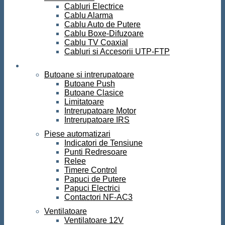
Cabluri Electrice
Cablu Alarma
Cablu Auto de Putere
Cablu Boxe-Difuzoare
Cablu TV Coaxial
Cabluri si Accesorii UTP-FTP
Automatizari
Butoane si intrerupatoare
Butoane Push
Butoane Clasice
Limitatoare
Intrerupatoare Motor
Intrerupatoare IRS
Piese automatizari
Indicatori de Tensiune
Punti Redresoare
Relee
Timere Control
Papuci de Putere
Papuci Electrici
Contactori NF-AC3
Ventilatoare
Ventilatoare 12V