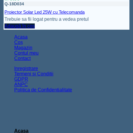
Q-18D034
Proiector Solar Led 25W cu Telecomanda
Trebuie sa fii logat pentru a vedea pretul
Adaugă în coș
Acasa
Coș
Magazin
Contul meu
Contact
Inregistrare
Termeni si Conditii
GDPR
ANPC
Politica de Confidentialitate
Copyright 2026 ©
FurnizorElectrice.ro
Acasa