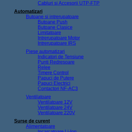
Cabluri si Accesorii UTP-FTP
Automatizari
Butoane si intrerupatoare
Butoane Push
Butoane Clasice
Limitatoare
Intrerupatoare Motor
Intrerupatoare IRS
Piese automatizari
Indicatori de Tensiune
Punti Redresoare
Relee
Timere Control
Papuci de Putere
Papuci Electrici
Contactori NF-AC3
Ventilatoare
Ventilatoare 12V
Ventilatoare 24V
Ventilatoare 220V
Surse de curent
Alimentatoare
Incarcatoare Li-Ion