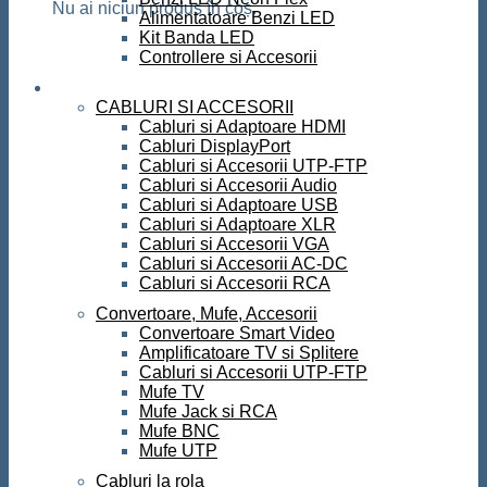
Nu ai niciun produs în coș.
Alimentatoare Benzi LED
Kit Banda LED
Controllere si Accesorii
Conectica
CABLURI SI ACCESORII
Cabluri si Adaptoare HDMI
Cabluri DisplayPort
Cabluri si Accesorii UTP-FTP
Cabluri si Accesorii Audio
Cabluri si Adaptoare USB
Cabluri si Adaptoare XLR
Cabluri si Accesorii VGA
Cabluri si Accesorii AC-DC
Cabluri si Accesorii RCA
Convertoare, Mufe, Accesorii
Convertoare Smart Video
Amplificatoare TV si Splitere
Cabluri si Accesorii UTP-FTP
Mufe TV
Mufe Jack si RCA
Mufe BNC
Mufe UTP
Cabluri la rola