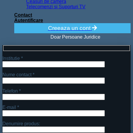
Ceasuri de camera
Telecomenzi si Suporturi TV
Contact
Autentificare
Creeaza un cont
Doar Persoane Juridice
Institutie *
Nume contact *
Telefon *
E-mail *
Denumire produs: