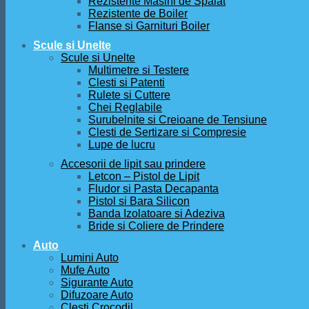
Rezistente Masini de Spalat
Rezistente de Boiler
Flanse si Garnituri Boiler
Scule si Unelte
Scule si Unelte
Multimetre si Testere
Clesti si Patenti
Rulete si Cuttere
Chei Reglabile
Surubelnite si Creioane de Tensiune
Clesti de Sertizare si Compresie
Lupe de lucru
Accesorii de lipit sau prindere
Letcon – Pistol de Lipit
Fludor si Pasta Decapanta
Pistol si Bara Silicon
Banda Izolatoare si Adeziva
Bride si Coliere de Prindere
Auto
Lumini Auto
Mufe Auto
Sigurante Auto
Difuzoare Auto
Clesti Crocodil