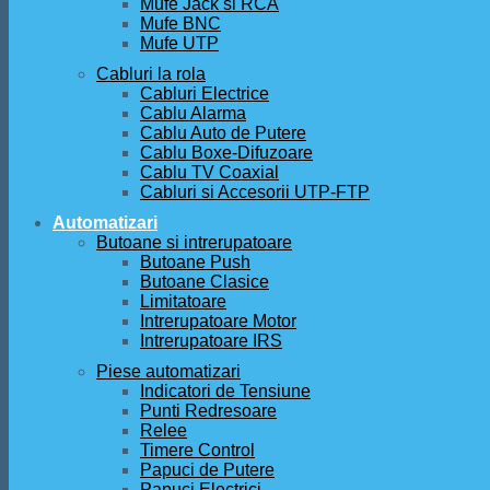
Mufe Jack si RCA
Mufe BNC
Mufe UTP
Cabluri la rola
Cabluri Electrice
Cablu Alarma
Cablu Auto de Putere
Cablu Boxe-Difuzoare
Cablu TV Coaxial
Cabluri si Accesorii UTP-FTP
Automatizari
Butoane si intrerupatoare
Butoane Push
Butoane Clasice
Limitatoare
Intrerupatoare Motor
Intrerupatoare IRS
Piese automatizari
Indicatori de Tensiune
Punti Redresoare
Relee
Timere Control
Papuci de Putere
Papuci Electrici