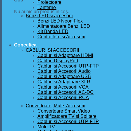
Proiectoare
Lanterne
Nu ai niciun produs în coș.
Benzi LED si accesorii
Benzi LED Neon Flex
Alimentatoare Benzi LED
Kit Banda LED
Controllere si Accesorii
Conectica
CABLURI SI ACCESORII
Cabluri si Adaptoare HDMI
Cabluri DisplayPort
Cabluri si Accesorii UTP-FTP
Cabluri si Accesorii Audio
Cabluri si Adaptoare USB
Cabluri si Adaptoare XLR
Cabluri si Accesorii VGA
Cabluri si Accesorii AC-DC
Cabluri si Accesorii RCA
Convertoare, Mufe, Accesorii
Convertoare Smart Video
Amplificatoare TV si Splitere
Cabluri si Accesorii UTP-FTP
Mufe TV