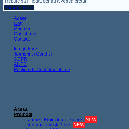
Trebuie sa fii logat pentru a vedea pretul
Adaugă în coș
Acasa
Coș
Magazin
Contul meu
Contact
Inregistrare
Termeni si Conditii
GDPR
ANPC
Politica de Confidentialitate
Copyright 2026 ©
FurnizorElectrice.ro
Acasa
Promotii
Lampi si Proiectoare Solare
NEW
Intrerupatoare & Prize
NEW