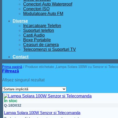
Conectori Auto Waterproof
Conectori ISO
Modulatoare Auto FM
Diverse
Incarcatoare Telefon
Suporturi telefon
Casti Audio
Boxe Portabile
Ceasuri de camera
Telecomenzi si Suporturi TV
Contact
Prima pagină
/
Produse etichetate „Lampa Solara 100W cu Senzor si Telec
Filtrează
Afișez singurul rezultat
În stoc
Q-18D032
Lampa Solara 100W Senzor si Telecomanda