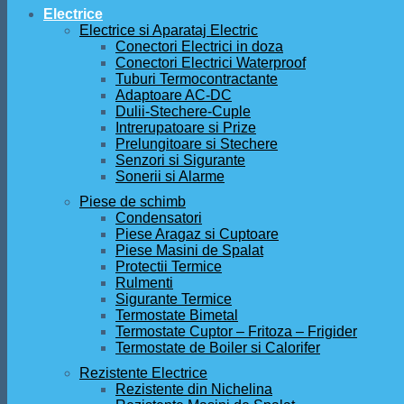
Electrice
Electrice si Aparataj Electric
Conectori Electrici in doza
Conectori Electrici Waterproof
Tuburi Termocontractante
Adaptoare AC-DC
Dulii-Stechere-Cuple
Intrerupatoare si Prize
Prelungitoare si Stechere
Senzori si Sigurante
Sonerii si Alarme
Piese de schimb
Condensatori
Piese Aragaz si Cuptoare
Piese Masini de Spalat
Protectii Termice
Rulmenti
Sigurante Termice
Termostate Bimetal
Termostate Cuptor – Fritoza – Frigider
Termostate de Boiler si Calorifer
Rezistente Electrice
Rezistente din Nichelina