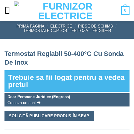
Skip
0
to
content
PRIMA PAGINĂ
/
ELECTRICE
/
PIESE DE SCHIMB
/
TERMOSTATE CUPTOR – FRITOZA – FRIGIDER
Termostat Reglabil 50-400°C Cu Sonda
De Inox
Trebuie sa fii logat pentru a vedea
pretul
Doar Persoane Juridice (Engross)
Creeaza un cont
SOLICITĂ PUBLICARE PRODUS ÎN SEAP