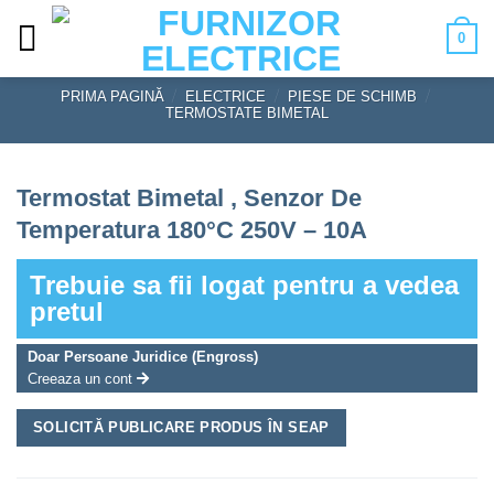
Skip
0
to
content
PRIMA PAGINĂ
/
ELECTRICE
/
PIESE DE SCHIMB
/
TERMOSTATE BIMETAL
Termostat Bimetal , Senzor De
Temperatura 180°C 250V – 10A
Trebuie sa fii logat pentru a vedea
pretul
Doar Persoane Juridice (Engross)
Creeaza un cont
SOLICITĂ PUBLICARE PRODUS ÎN SEAP