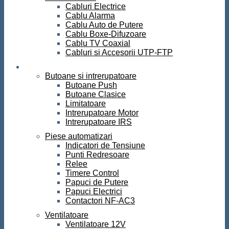
Cabluri Electrice
Cablu Alarma
Cablu Auto de Putere
Cablu Boxe-Difuzoare
Cablu TV Coaxial
Cabluri si Accesorii UTP-FTP
Automatizari
Butoane si intrerupatoare
Butoane Push
Butoane Clasice
Limitatoare
Intrerupatoare Motor
Intrerupatoare IRS
Piese automatizari
Indicatori de Tensiune
Punti Redresoare
Relee
Timere Control
Papuci de Putere
Papuci Electrici
Contactori NF-AC3
Ventilatoare
Ventilatoare 12V