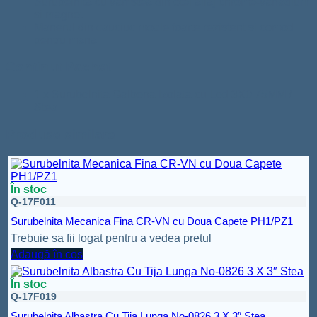
Surubelnita cu varf stea din otel aliaj chrome-vanadium
si magnet
Manerul din cauciuc moale foarte rezistent si comod
pentru mana
Continut Pachet
1 x Surubelnita Galbena Izolata cu Led 3X0 75MM /
Stea
Produse similare
În stoc
Q-17F011
Surubelnita Mecanica Fina CR-VN cu Doua Capete PH1/PZ1
Trebuie sa fii logat pentru a vedea pretul
Adaugă în coș
În stoc
Q-17F019
Surubelnita Albastra Cu Tija Lunga No-0826 3 X 3″ Stea