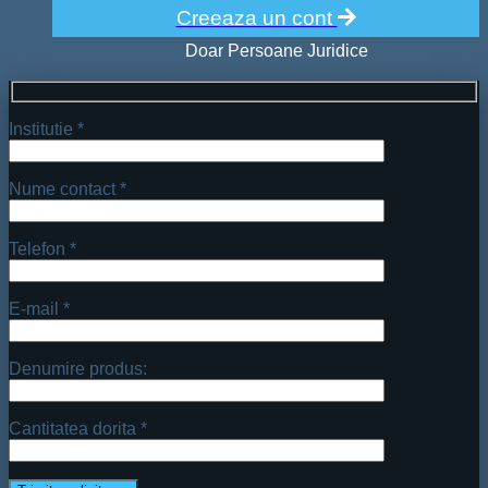
Creeaza un cont
Doar Persoane Juridice
Institutie *
Nume contact *
Telefon *
E-mail *
Denumire produs:
Cantitatea dorita *