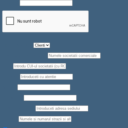
Parolă
*
Tip Persoana
*
Societate comerciala
*
CUI
*
Telefon
*
Nume
*
Prenume
*
Judet/Localitate
Strada
*