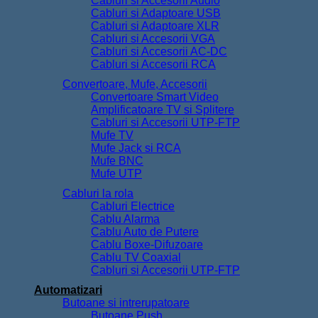
Cabluri si Accesorii Audio
Cabluri si Adaptoare USB
Cabluri si Adaptoare XLR
Cabluri si Accesorii VGA
Cabluri si Accesorii AC-DC
Cabluri si Accesorii RCA
Convertoare, Mufe, Accesorii
Convertoare Smart Video
Amplificatoare TV si Splitere
Cabluri si Accesorii UTP-FTP
Mufe TV
Mufe Jack si RCA
Mufe BNC
Mufe UTP
Cabluri la rola
Cabluri Electrice
Cablu Alarma
Cablu Auto de Putere
Cablu Boxe-Difuzoare
Cablu TV Coaxial
Cabluri si Accesorii UTP-FTP
Automatizari
Butoane si intrerupatoare
Butoane Push