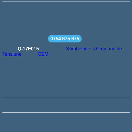
Livrare gratuita la comenzi de peste 500 lei
Termen de livrare: 24-48h
Comanda minima: 100 lei
Suport telefonic la
0754.675.675
SKU:
Q-17F015
Categorie:
Surubelnite si Creioane de
Tensiune
Brand:
OEM
Descriere
Surubelnita Galbena Izolata cu Led
3X0 75MM / Stea
Surubelnita creion de tensiune pentru electricieni cu izolatie
Detalii Tehnice