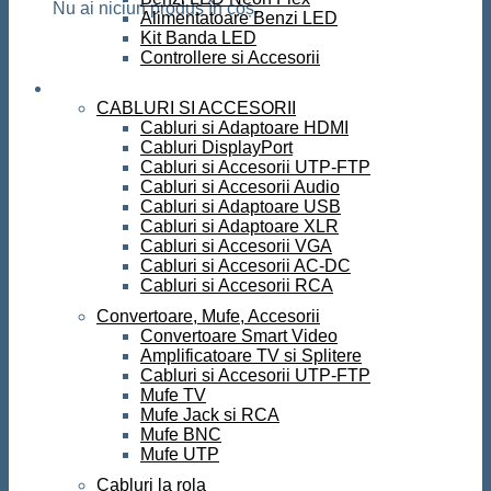
Nu ai niciun produs în coș.
Alimentatoare Benzi LED
Kit Banda LED
Controllere si Accesorii
Conectica
CABLURI SI ACCESORII
Cabluri si Adaptoare HDMI
Cabluri DisplayPort
Cabluri si Accesorii UTP-FTP
Cabluri si Accesorii Audio
Cabluri si Adaptoare USB
Cabluri si Adaptoare XLR
Cabluri si Accesorii VGA
Cabluri si Accesorii AC-DC
Cabluri si Accesorii RCA
Convertoare, Mufe, Accesorii
Convertoare Smart Video
Amplificatoare TV si Splitere
Cabluri si Accesorii UTP-FTP
Mufe TV
Mufe Jack si RCA
Mufe BNC
Mufe UTP
Cabluri la rola