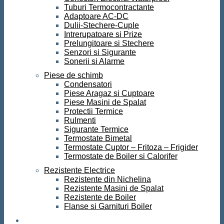
Tuburi Termocontractante
Adaptoare AC-DC
Dulii-Stechere-Cuple
Intrerupatoare si Prize
Prelungitoare si Stechere
Senzori si Sigurante
Sonerii si Alarme
Piese de schimb
Condensatori
Piese Aragaz si Cuptoare
Piese Masini de Spalat
Protectii Termice
Rulmenti
Sigurante Termice
Termostate Bimetal
Termostate Cuptor – Fritoza – Frigider
Termostate de Boiler si Calorifer
Rezistente Electrice
Rezistente din Nichelina
Rezistente Masini de Spalat
Rezistente de Boiler
Flanse si Garnituri Boiler
Scule si Unelte