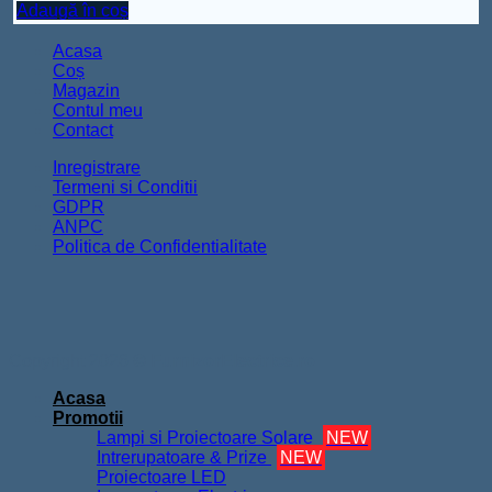
Adaugă în coș
Acasa
Coș
Magazin
Contul meu
Contact
Inregistrare
Termeni si Conditii
GDPR
ANPC
Politica de Confidentialitate
Copyright 2026 ©
FurnizorElectrice.ro
Acasa
Promotii
Lampi si Proiectoare Solare
NEW
Intrerupatoare & Prize
NEW
Proiectoare LED