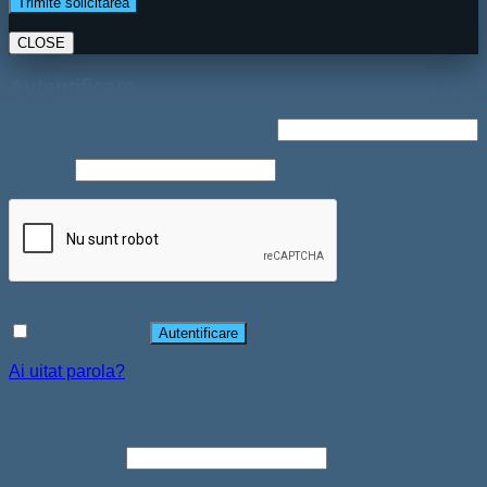
CLOSE
Autentificare
Nume utilizator sau adresă email
*
Parolă
*
Ține-mă minte
Autentificare
Ai uitat parola?
Înregistrare
Adresă email
*