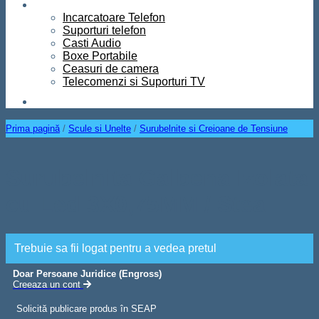
Diverse
Incarcatoare Telefon
Suporturi telefon
Casti Audio
Boxe Portabile
Ceasuri de camera
Telecomenzi si Suporturi TV
Contact
Prima pagină
/
Scule si Unelte
/
Surubelnite si Creioane de Tensiune
Surubelnita Galbena Izolata
cu Led 3X0,75MM / Stea
Trebuie sa fii logat pentru a vedea pretul
Doar Persoane Juridice (Engross)
Creeaza un cont
Solicită publicare produs în SEAP