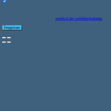
Aboneaza-te la newsletter pentru a primi oferte si reduceri
Datele personale vor fi folosite pentru a-ți susține experiența
pe acest site web, pentru a administra accesul la contul tău și
pentru alte scopuri descrise în
politică de confidențialitate
.
Înregistrare