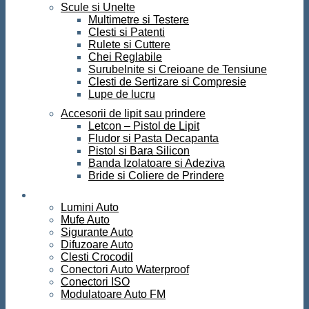
Scule si Unelte
Multimetre si Testere
Clesti si Patenti
Rulete si Cuttere
Chei Reglabile
Surubelnite si Creioane de Tensiune
Clesti de Sertizare si Compresie
Lupe de lucru
Accesorii de lipit sau prindere
Letcon – Pistol de Lipit
Fludor si Pasta Decapanta
Pistol si Bara Silicon
Banda Izolatoare si Adeziva
Bride si Coliere de Prindere
Auto
Lumini Auto
Mufe Auto
Sigurante Auto
Difuzoare Auto
Clesti Crocodil
Conectori Auto Waterproof
Conectori ISO
Modulatoare Auto FM