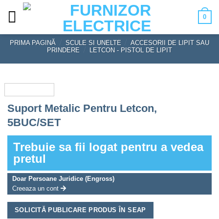
Skip
0
to
content
PRIMA PAGINĂ
/
SCULE SI UNELTE
/
ACCESORII DE LIPIT SAU
PRINDERE
/
LETCON - PISTOL DE LIPIT
Suport Metalic Pentru Letcon,
5BUC/SET
Trebuie sa fii logat pentru a vedea
pretul
Doar Persoane Juridice (Engross)
Creeaza un cont
SOLICITĂ PUBLICARE PRODUS ÎN SEAP