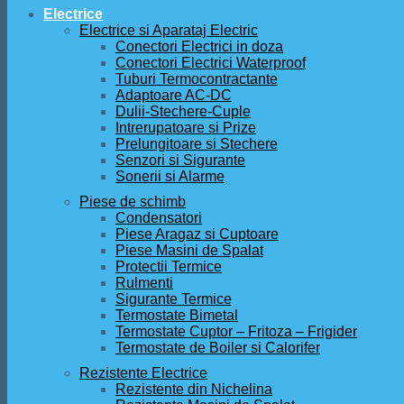
Electrice
Electrice si Aparataj Electric
Conectori Electrici in doza
Conectori Electrici Waterproof
Tuburi Termocontractante
Adaptoare AC-DC
Dulii-Stechere-Cuple
Intrerupatoare si Prize
Prelungitoare si Stechere
Senzori si Sigurante
Sonerii si Alarme
Piese de schimb
Condensatori
Piese Aragaz si Cuptoare
Piese Masini de Spalat
Protectii Termice
Rulmenti
Sigurante Termice
Termostate Bimetal
Termostate Cuptor – Fritoza – Frigider
Termostate de Boiler si Calorifer
Rezistente Electrice
Rezistente din Nichelina