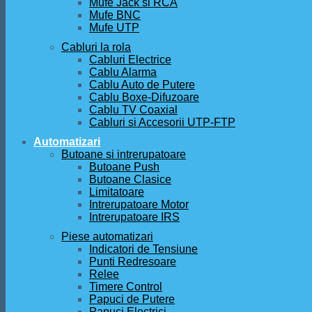
Mufe Jack si RCA
Mufe BNC
Mufe UTP
Cabluri la rola
Cabluri Electrice
Cablu Alarma
Cablu Auto de Putere
Cablu Boxe-Difuzoare
Cablu TV Coaxial
Cabluri si Accesorii UTP-FTP
Automatizari
Butoane si intrerupatoare
Butoane Push
Butoane Clasice
Limitatoare
Intrerupatoare Motor
Intrerupatoare IRS
Piese automatizari
Indicatori de Tensiune
Punti Redresoare
Relee
Timere Control
Papuci de Putere
Papuci Electrici