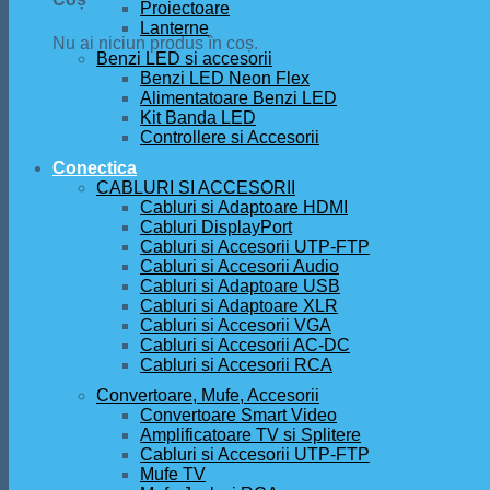
Proiectoare
Lanterne
Nu ai niciun produs în coș.
Benzi LED si accesorii
Benzi LED Neon Flex
Alimentatoare Benzi LED
Kit Banda LED
Controllere si Accesorii
Conectica
CABLURI SI ACCESORII
Cabluri si Adaptoare HDMI
Cabluri DisplayPort
Cabluri si Accesorii UTP-FTP
Cabluri si Accesorii Audio
Cabluri si Adaptoare USB
Cabluri si Adaptoare XLR
Cabluri si Accesorii VGA
Cabluri si Accesorii AC-DC
Cabluri si Accesorii RCA
Convertoare, Mufe, Accesorii
Convertoare Smart Video
Amplificatoare TV si Splitere
Cabluri si Accesorii UTP-FTP
Mufe TV