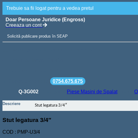
Trebuie sa fii logat pentru a vedea pretul
Doar Persoane Juridice (Engross)
Creeaza un cont
Solicită publicare produs în SEAP
Livrare gratuita la comenzi de peste 500 lei
Termen de livrare: 24-48h
Comanda minima: 100 lei
Suport telefonic la
0754.675.675
SKU:
Q-3G002
Categorie:
Piese Masini de Spalat
Brand:
O
Descriere
Stut legatura 3/4″
Stut legatura 3/4″
COD : PMP-U3/4