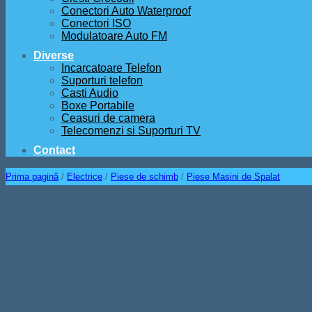
Conectori Auto Waterproof
Conectori ISO
Modulatoare Auto FM
Diverse
Incarcatoare Telefon
Suporturi telefon
Casti Audio
Boxe Portabile
Ceasuri de camera
Telecomenzi si Suporturi TV
Contact
Prima pagină
/
Electrice
/
Piese de schimb
/
Piese Masini de Spalat
Stut Legatura 3/4″