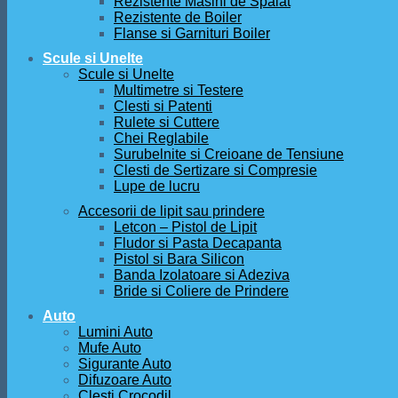
Rezistente Masini de Spalat
Rezistente de Boiler
Flanse si Garnituri Boiler
Scule si Unelte
Scule si Unelte
Multimetre si Testere
Clesti si Patenti
Rulete si Cuttere
Chei Reglabile
Surubelnite si Creioane de Tensiune
Clesti de Sertizare si Compresie
Lupe de lucru
Accesorii de lipit sau prindere
Letcon – Pistol de Lipit
Fludor si Pasta Decapanta
Pistol si Bara Silicon
Banda Izolatoare si Adeziva
Bride si Coliere de Prindere
Auto
Lumini Auto
Mufe Auto
Sigurante Auto
Difuzoare Auto
Clesti Crocodil