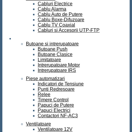
Cabluri Electrice
Cablu Alarma
Cablu Auto de Putere
Cablu Boxe-Difuzoare
Cablu TV Coaxial
Cabluri si Accesorii UTP-FTP
Automatizari
Butoane si intrerupatoare
Butoane Push
Butoane Clasice
Limitatoare
Intrerupatoare Motor
Intrerupatoare IRS
Piese automatizari
Indicatori de Tensiune
Punti Redresoare
Relee
Timere Control
Papuci de Putere
Papuci Electrici
Contactori NF-AC3
Ventilatoare
Ventilatoare 12V