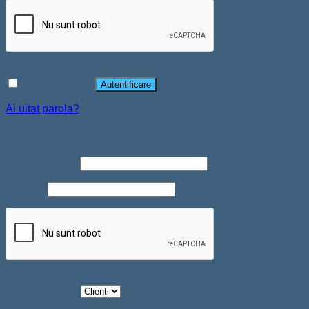
Ține-mă minte
Autentificare
Ai uitat parola?
Înregistrare
Adresă email
*
Parolă
*
Tip Persoana
*