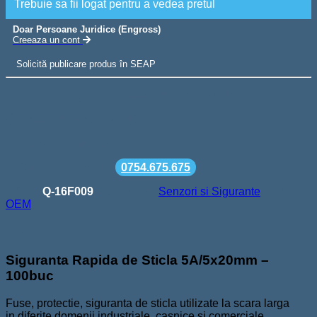
Trebuie sa fii logat pentru a vedea pretul
Doar Persoane Juridice (Engross)
Creeaza un cont
Solicită publicare produs în SEAP
Livrare gratuita la comenzi de peste 500 lei
Termen de livrare: 24-48h
Comanda minima: 100 lei
Suport telefonic la
0754.675.675
SKU:
Q-16F009
Categorie:
Senzori si Sigurante
Brand:
OEM
Descriere
Siguranta Rapida de Sticla 5A/5x20mm –
100buc
Fuse, protectie, siguranta de sticla utilizate la scara larga
in diferite domenii industriale, casnice si comerciale.