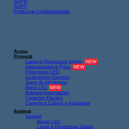
GDPR
ANPC
Politica de Confidentialitate
Copyright 2026 ©
FurnizorElectrice.ro
Acasa
Promotii
Lampi si Proiectoare Solare
NEW
Intrerupatoare & Prize
NEW
Proiectoare LED
Incarcatoare Electrice
Surse de Alimentare
Benzi LED
NEW
Butoane Automatizari
Conectori Electrici
Conectica: Cabluri si Adaptoare
Iluminat
Iluminat
Becuri LED
Lampi & Proiectoare Solare