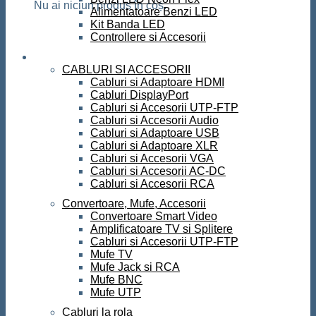
Nu ai niciun produs în coș.
Alimentatoare Benzi LED
Kit Banda LED
Controllere si Accesorii
Conectica
CABLURI SI ACCESORII
Cabluri si Adaptoare HDMI
Cabluri DisplayPort
Cabluri si Accesorii UTP-FTP
Cabluri si Accesorii Audio
Cabluri si Adaptoare USB
Cabluri si Adaptoare XLR
Cabluri si Accesorii VGA
Cabluri si Accesorii AC-DC
Cabluri si Accesorii RCA
Convertoare, Mufe, Accesorii
Convertoare Smart Video
Amplificatoare TV si Splitere
Cabluri si Accesorii UTP-FTP
Mufe TV
Mufe Jack si RCA
Mufe BNC
Mufe UTP
Cabluri la rola