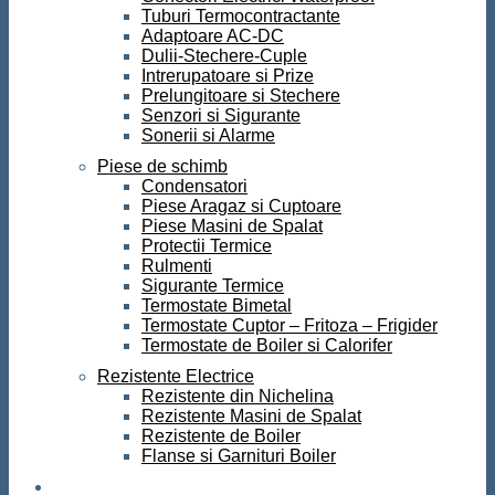
Tuburi Termocontractante
Adaptoare AC-DC
Dulii-Stechere-Cuple
Intrerupatoare si Prize
Prelungitoare si Stechere
Senzori si Sigurante
Sonerii si Alarme
Piese de schimb
Condensatori
Piese Aragaz si Cuptoare
Piese Masini de Spalat
Protectii Termice
Rulmenti
Sigurante Termice
Termostate Bimetal
Termostate Cuptor – Fritoza – Frigider
Termostate de Boiler si Calorifer
Rezistente Electrice
Rezistente din Nichelina
Rezistente Masini de Spalat
Rezistente de Boiler
Flanse si Garnituri Boiler
Scule si Unelte