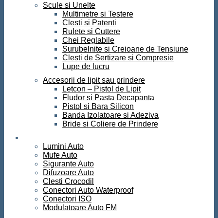
Scule si Unelte
Multimetre si Testere
Clesti si Patenti
Rulete si Cuttere
Chei Reglabile
Surubelnite si Creioane de Tensiune
Clesti de Sertizare si Compresie
Lupe de lucru
Accesorii de lipit sau prindere
Letcon – Pistol de Lipit
Fludor si Pasta Decapanta
Pistol si Bara Silicon
Banda Izolatoare si Adeziva
Bride si Coliere de Prindere
Auto
Lumini Auto
Mufe Auto
Sigurante Auto
Difuzoare Auto
Clesti Crocodil
Conectori Auto Waterproof
Conectori ISO
Modulatoare Auto FM