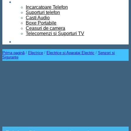
Diverse
Incarcatoare Telefon
Suporturi telefon
Casti Audio
Boxe Portabile
Ceasuri de camera
Telecomenzi si Suporturi TV
Contact
Prima pagină
/
Electrice
/
Electrice si Aparataj Electric
/
Senzori si
Sigurante
Siguranta Rapida de Sticla
5A/5x20mm-100buc