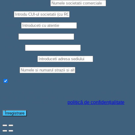
Societate comerciala
*
CUI
*
Telefon
*
Nume
*
Prenume
*
Judet/Localitate
Strada
*
Aboneaza-te la newsletter pentru a primi oferte si reduceri
Datele personale vor fi folosite pentru a-ți susține experiența
pe acest site web, pentru a administra accesul la contul tău și
pentru alte scopuri descrise în
politică de confidențialitate
.
Înregistrare