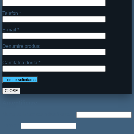
Telefon *
E-mail *
Denumire produs:
Cantitatea dorita *
CLOSE
Autentificare
Nume utilizator sau adresă email
*
Parolă
*