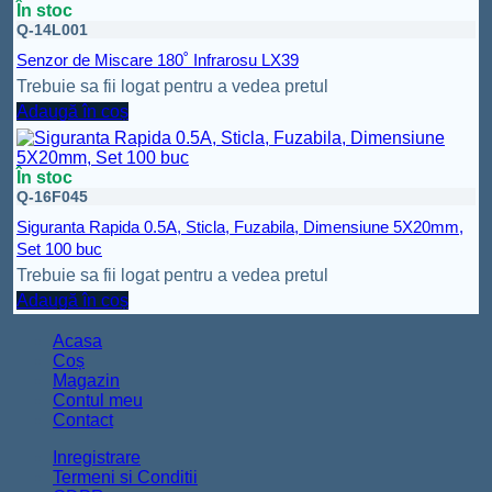
În stoc
Q-14L001
Senzor de Miscare 180˚ Infrarosu LX39
Trebuie sa fii logat pentru a vedea pretul
Adaugă în coș
În stoc
Q-16F045
Siguranta Rapida 0.5A, Sticla, Fuzabila, Dimensiune 5X20mm,
Set 100 buc
Trebuie sa fii logat pentru a vedea pretul
Adaugă în coș
Acasa
Coș
Magazin
Contul meu
Contact
Inregistrare
Termeni si Conditii