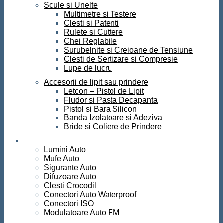
Scule si Unelte
Multimetre si Testere
Clesti si Patenti
Rulete si Cuttere
Chei Reglabile
Surubelnite si Creioane de Tensiune
Clesti de Sertizare si Compresie
Lupe de lucru
Accesorii de lipit sau prindere
Letcon – Pistol de Lipit
Fludor si Pasta Decapanta
Pistol si Bara Silicon
Banda Izolatoare si Adeziva
Bride si Coliere de Prindere
Auto
Lumini Auto
Mufe Auto
Sigurante Auto
Difuzoare Auto
Clesti Crocodil
Conectori Auto Waterproof
Conectori ISO
Modulatoare Auto FM