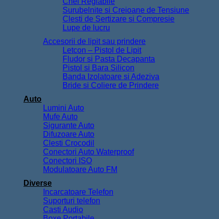
Chei Reglabile
Surubelnite si Creioane de Tensiune
Clesti de Sertizare si Compresie
Lupe de lucru
Accesorii de lipit sau prindere
Letcon – Pistol de Lipit
Fludor si Pasta Decapanta
Pistol si Bara Silicon
Banda Izolatoare si Adeziva
Bride si Coliere de Prindere
Auto
Lumini Auto
Mufe Auto
Sigurante Auto
Difuzoare Auto
Clesti Crocodil
Conectori Auto Waterproof
Conectori ISO
Modulatoare Auto FM
Diverse
Incarcatoare Telefon
Suporturi telefon
Casti Audio
Boxe Portabile