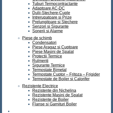
Tuburi Termocontractante
Adaptoare AC-DC
Dulii-Stechere-Cuple
Intrerupatoare si Prize
Prelungitoare si Stechere
Senzori si Sigurante
Sonerii si Alarme
Piese de schimb
Condensatori
Piese Aragaz si Cuptoare
Piese Masini de Spalat
Protectii Termice
Rulmenti
Sigurante Termice
Termostate Bimetal
Termostate Cuptor – Fritoza – Frigider
Termostate de Boiler si Calorifer
Rezistente Electrice
Rezistente din Nichelina
Rezistente Masini de Spalat
Rezistente de Boiler
Flanse si Garnituri Boiler
Scule si Unelte