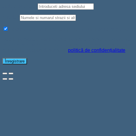
Judet/Localitate
Strada
*
Aboneaza-te la newsletter pentru a primi oferte si reduceri
Datele personale vor fi folosite pentru a-ți susține experiența
pe acest site web, pentru a administra accesul la contul tău și
pentru alte scopuri descrise în
politică de confidențialitate
.
Înregistrare