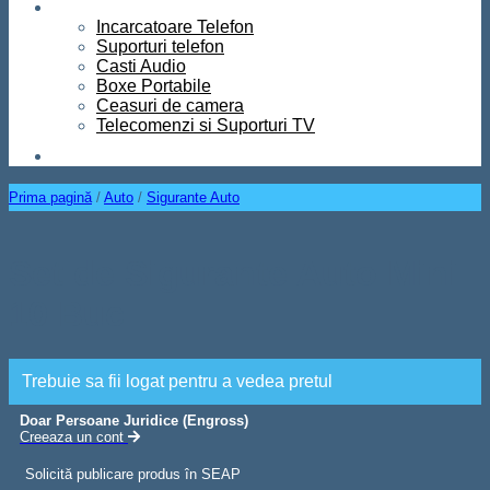
Diverse
Incarcatoare Telefon
Suporturi telefon
Casti Audio
Boxe Portabile
Ceasuri de camera
Telecomenzi si Suporturi TV
Contact
Prima pagină
/
Auto
/
Sigurante Auto
Set de Sigurante Auto Mini
10 Buc
Trebuie sa fii logat pentru a vedea pretul
Doar Persoane Juridice (Engross)
Creeaza un cont
Solicită publicare produs în SEAP