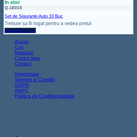
În stoc
Q-1E015
Set de Sigurante Auto 10 Buc
Trebuie sa fii logat pentru a vedea pretul
Adaugă în coș
Acasa
Coș
Magazin
Contul meu
Contact
Inregistrare
Termeni si Conditii
GDPR
ANPC
Politica de Confidentialitate
Copyright 2026 ©
FurnizorElectrice.ro