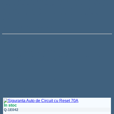
,stop pe frana , semnalizare , lumini interioare si ambientale ,
Sistemele de sunet , Casetofoane , CD Player , MP3 , Statie
de emisie receptie , detectoare radar , Sistemul de
alimentare , prizele DC in care alimentam telefoane sau
tablete , etc.
Alternatorul , Electromotorul , etc .
Detalii Tehnice
Dimensiune : 9,1 x 3,8 x 15,3mm
Sigurante Auto : Rosu : 10A ,Albastru : 15A ,Galben :
20A ,Alb : 25A ,Verde : 30A
Continut Pachet
1 x Set Sigurante Auto Mini 10 Buc
Produse similare
În stoc
Q-1E042