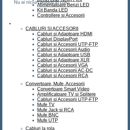
Nu ai niciun produs în coș.
Alimentatoare Benzi LED
Kit Banda LED
Controllere si Accesorii
Conectica
CABLURI SI ACCESORII
Cabluri si Adaptoare HDMI
Cabluri DisplayPort
Cabluri si Accesorii UTP-FTP
Cabluri si Accesorii Audio
Cabluri si Adaptoare USB
Cabluri si Adaptoare XLR
Cabluri si Accesorii VGA
Cabluri si Accesorii AC-DC
Cabluri si Accesorii RCA
Convertoare, Mufe, Accesorii
Convertoare Smart Video
Amplificatoare TV si Splitere
Cabluri si Accesorii UTP-FTP
Mufe TV
Mufe Jack si RCA
Mufe BNC
Mufe UTP
Cabluri la rola