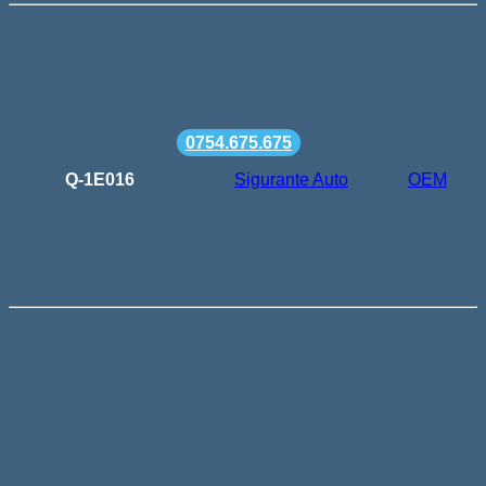
Livrare gratuita la comenzi de peste 500 lei
Termen de livrare: 24-48h
Comanda minima: 100 lei
Suport telefonic la
0754.675.675
SKU:
Q-1E016
Categorie:
Sigurante Auto
Brand:
OEM
Descriere
Set Sigurante Auto Mini 10 Buc
Sigurante fuzibile folosite in domeniul auto-moto etc.
Sigurante cu carcasa de plastic si conectori de aliaj , folosite
la toate tipurile de automobile , autoturisme , autocamioane ,
tiruri , etc .
Aceste sigurante se folosesc in instalatiile auto la protectia
diferitelor componente : Sistemul de iluminare , far , pozitii