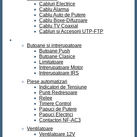
Cabluri Electrice
Cablu Alarma
Cablu Auto de Putere
Cablu Boxe-Difuzoare
Cablu TV Coaxial
Cabluri si Accesorii UTP-FTP
Automatizari
Butoane si intrerupatoare
Butoane Push
Butoane Clasice
Limitatoare
Intrerupatoare Motor
Intrerupatoare IRS
Piese automatizari
Indicatori de Tensiune
Punti Redresoare
Relee
Timere Control
Papuci de Putere
Papuci Electrici
Contactori NF-AC3
Ventilatoare
Ventilatoare 12V