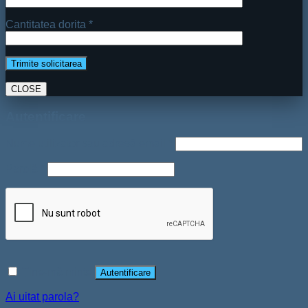
Cantitatea dorita *
CLOSE
Autentificare
Nume utilizator sau adresă email
*
Parolă
*
Ține-mă minte
Autentificare
Ai uitat parola?