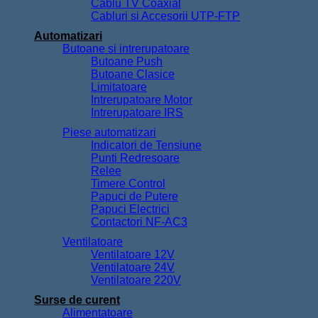
Cablu TV Coaxial
Cabluri si Accesorii UTP-FTP
Automatizari
Butoane si intrerupatoare
Butoane Push
Butoane Clasice
Limitatoare
Intrerupatoare Motor
Intrerupatoare IRS
Piese automatizari
Indicatori de Tensiune
Punti Redresoare
Relee
Timere Control
Papuci de Putere
Papuci Electrici
Contactori NF-AC3
Ventilatoare
Ventilatoare 12V
Ventilatoare 24V
Ventilatoare 220V
Surse de curent
Alimentatoare