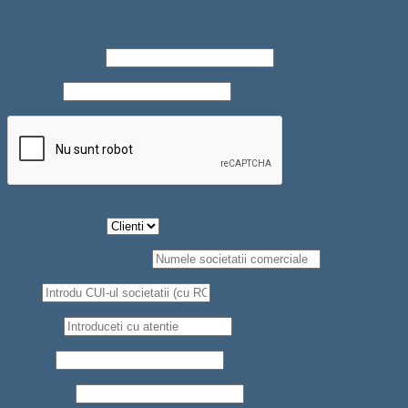
Înregistrare
Adresă email
*
Parolă
*
Tip Persoana
*
Societate comerciala
*
CUI
*
Telefon
*
Nume
*
Prenume
*