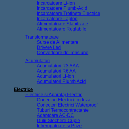
Incarcatoare Li-Ion
Incarcatoare Plumb-Acid
Incarcatoare Trotinete Electrice
Incarcatoare Laptop
Alimentatoare Stabilizate
Alimentatoare Reglabile
Transformatoare
Surse de Alimentare
Drivere Led
Convertoare de Tensiune
Acumulatori
Acumulatori R3 AAA
Acumulatori R6 AA
Acumulatori Li-Ion
Acumulatori Plumb Acid
Electrice
Electrice si Aparataj Electric
Conectori Electrici in doza
Conectori Electrici Waterproof
Tuburi Termocontractante
Adaptoare AC-DC
Dulii-Stechere-Cuple
Intrerupatoare si Prize