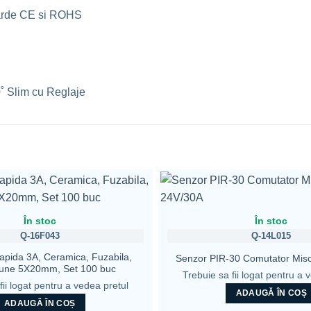
darde CE si ROHS
˚ Slim cu Reglaje
În stoc
În stoc
Q-16F043
Q-14L015
apida 3A, Ceramica, Fuzabila,
Senzor PIR-30 Comutator Mis
une 5X20mm, Set 100 buc
Trebuie sa fii logat pentru a 
fii logat pentru a vedea pretul
ADAUGĂ ÎN COȘ
ADAUGĂ ÎN COȘ