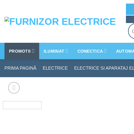
Skip
to
content
Cau
dup
PROMOTII
ILUMINAT
CONECTICA
AUTOMA
/
/
PRIMA PAGINĂ
ELECTRICE
ELECTRICE SI APARATAJ E