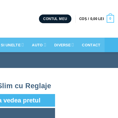
0
COȘ /
0,00
LEI
CONTUL MEU
 SI UNELTE
AUTO
DIVERSE
CONTACT
Slim cu Reglaje
a vedea pretul