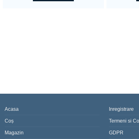
Acasa
Inregistrare
Coș
Termeni si Co
Magazin
GDPR