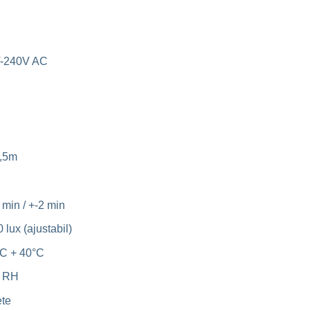
V-240V AC
2,5m
 min / +-2 min
lux (ajustabil)
°C + 40°C
% RH
ete