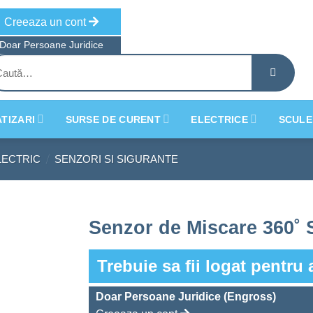
Creeaza un cont
Doar Persoane Juridice
tă
ă:
TIZARI
SURSE DE CURENT
ELECTRICE
SCULE
/
LECTRIC
SENZORI SI SIGURANTE
Senzor de Miscare 360˚ 
Trebuie sa fii logat pentru 
Doar Persoane Juridice (Engross)