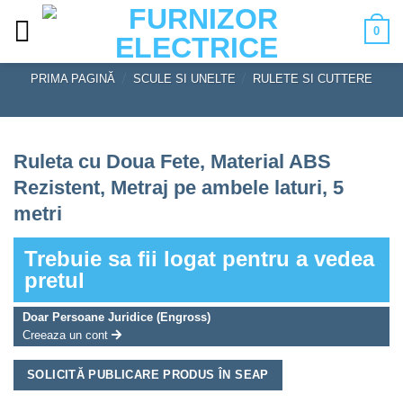
Skip
0
to
content
PRIMA PAGINĂ
/
SCULE SI UNELTE
/
RULETE SI CUTTERE
Ruleta cu Doua Fete, Material ABS
Rezistent, Metraj pe ambele laturi, 5
metri
Trebuie sa fii logat pentru a vedea
pretul
Doar Persoane Juridice (Engross)
Creeaza un cont
SOLICITĂ PUBLICARE PRODUS ÎN SEAP