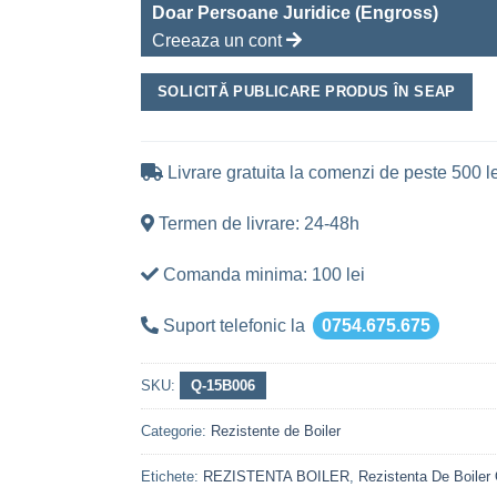
Doar Persoane Juridice (Engross)
Creeaza un cont
SOLICITĂ PUBLICARE PRODUS ÎN SEAP
Livrare gratuita la comenzi de peste 500 le
Termen de livrare: 24-48h
Comanda minima: 100 lei
Suport telefonic la
0754.675.675
SKU:
Q-15B006
Categorie:
Rezistente de Boiler
Etichete:
REZISTENTA BOILER
,
Rezistenta De Boile