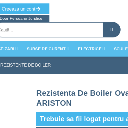
Creeaza un cont
Doar Persoane Juridice
tă
ă:
TIZARI
SURSE DE CURENT
ELECTRICE
SCULE
REZISTENTE DE BOILER
Rezistenta De Boiler Ov
ARISTON
Trebuie sa fii logat pentru 