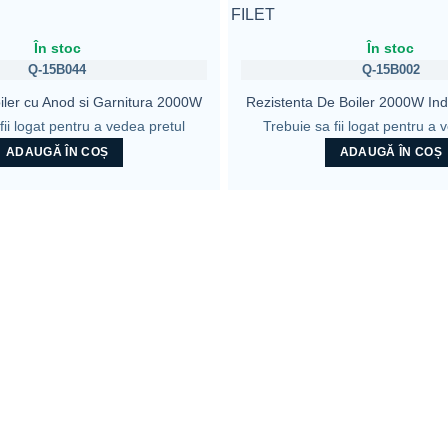
În stoc
În stoc
Q-15B044
Q-15B002
iler cu Anod si Garnitura 2000W
Rezistenta De Boiler 2000W In
fii logat pentru a vedea pretul
Trebuie sa fii logat pentru a 
ADAUGĂ ÎN COȘ
ADAUGĂ ÎN COȘ