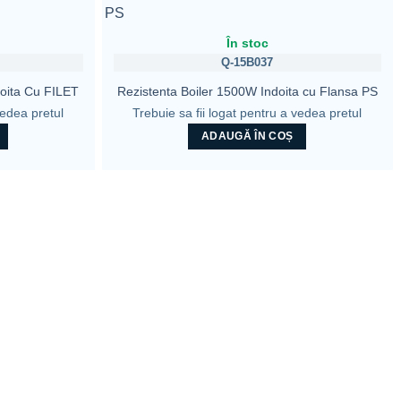
În stoc
Q-15B037
doita Cu FILET
Rezistenta Boiler 1500W Indoita cu Flansa PS
vedea pretul
Trebuie sa fii logat pentru a vedea pretul
ADAUGĂ ÎN COȘ