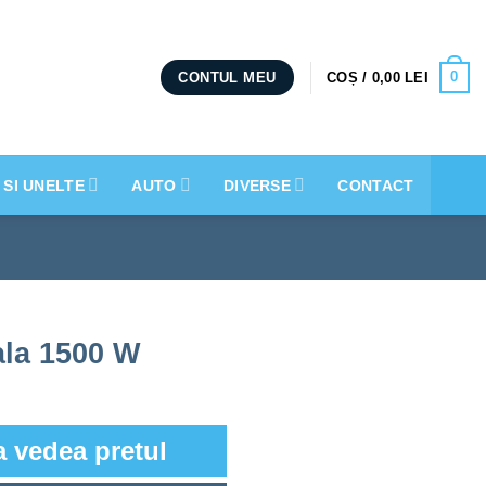
0
COȘ /
0,00
LEI
CONTUL MEU
 SI UNELTE
AUTO
DIVERSE
CONTACT
ala 1500 W
a vedea pretul