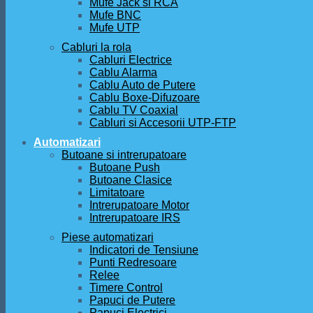
Mufe Jack si RCA
Mufe BNC
Mufe UTP
Cabluri la rola
Cabluri Electrice
Cablu Alarma
Cablu Auto de Putere
Cablu Boxe-Difuzoare
Cablu TV Coaxial
Cabluri si Accesorii UTP-FTP
Automatizari
Butoane si intrerupatoare
Butoane Push
Butoane Clasice
Limitatoare
Intrerupatoare Motor
Intrerupatoare IRS
Piese automatizari
Indicatori de Tensiune
Punti Redresoare
Relee
Timere Control
Papuci de Putere
Papuci Electrici