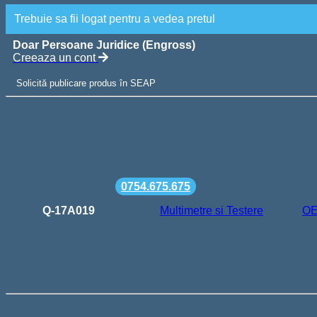
Trebuie sa fii logat pentru a vedea pretul
Doar Persoane Juridice (Engross)
Creeaza un cont
Solicită publicare produs în SEAP
Livrare gratuita la comenzi de peste 500 lei
Termen de livrare: 24-48h
Comanda minima: 100 lei
Suport telefonic la
0754.675.675
SKU:
Q-17A019
Categorie:
Multimetre si Testere
Brand:
O
Descriere
Multimetru Analogic YX360
Multimetru – Analogmetru cu buzunar AC DC Volt Ohm curent Te