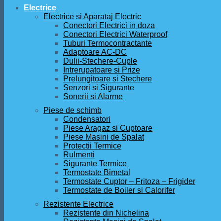
Electrice
Electrice si Aparataj Electric
Conectori Electrici in doza
Conectori Electrici Waterproof
Tuburi Termocontractante
Adaptoare AC-DC
Dulii-Stechere-Cuple
Intrerupatoare si Prize
Prelungitoare si Stechere
Senzori si Sigurante
Sonerii si Alarme
Piese de schimb
Condensatori
Piese Aragaz si Cuptoare
Piese Masini de Spalat
Protectii Termice
Rulmenti
Sigurante Termice
Termostate Bimetal
Termostate Cuptor – Fritoza – Frigider
Termostate de Boiler si Calorifer
Rezistente Electrice
Rezistente din Nichelina