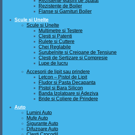
Rezistente Masini de Spalat
Rezistente de Boiler
Flanse si Garnituri Boiler
Scule si Unelte
Scule si Unelte
Multimetre si Testere
Clesti si Patenti
Rulete si Cuttere
Chei Reglabile
Surubelnite si Creioane de Tensiune
Clesti de Sertizare si Compresie
Lupe de lucru
Accesorii de lipit sau prindere
Letcon – Pistol de Lipit
Fludor si Pasta Decapanta
Pistol si Bara Silicon
Banda Izolatoare si Adeziva
Bride si Coliere de Prindere
Auto
Lumini Auto
Mufe Auto
Sigurante Auto
Difuzoare Auto
Clesti Crocodil