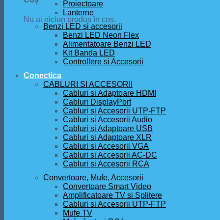
Proiectoare
Lanterne
Nu ai niciun produs în coș.
Benzi LED si accesorii
Benzi LED Neon Flex
Alimentatoare Benzi LED
Kit Banda LED
Controllere si Accesorii
Conectica
CABLURI SI ACCESORII
Cabluri si Adaptoare HDMI
Cabluri DisplayPort
Cabluri si Accesorii UTP-FTP
Cabluri si Accesorii Audio
Cabluri si Adaptoare USB
Cabluri si Adaptoare XLR
Cabluri si Accesorii VGA
Cabluri si Accesorii AC-DC
Cabluri si Accesorii RCA
Convertoare, Mufe, Accesorii
Convertoare Smart Video
Amplificatoare TV si Splitere
Cabluri si Accesorii UTP-FTP
Mufe TV