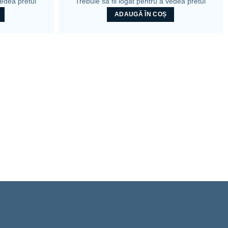
vedea pretul
Trebuie sa fii logat pentru a vedea pretul
ADAUGĂ ÎN COȘ