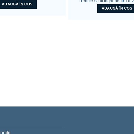
Trebuie sa fii logat pentru a 
ADAUGĂ ÎN COȘ
ADAUGĂ ÎN COȘ
nditii