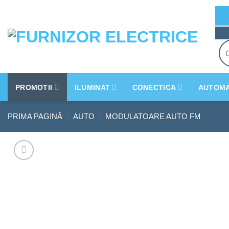
Skip
to
content
Cau
dup
PROMOTII
ILUMINAT
CONECTICA
AUTOMA
/
/
PRIMA PAGINĂ
AUTO
MODULATOARE AUTO FM