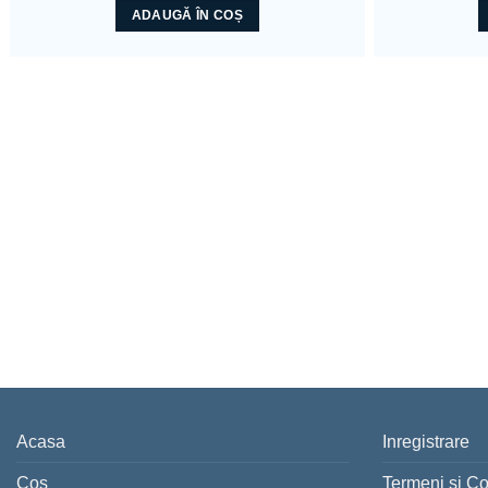
ADAUGĂ ÎN COȘ
Acasa
Inregistrare
Coș
Termeni si Co