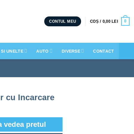
0
COȘ /
0,00
LEI
CONTUL MEU
 SI UNELTE
AUTO
DIVERSE
CONTACT
r cu Incarcare
a vedea pretul