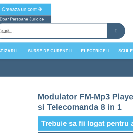
Creeaza un cont
Doar Persoane Juridice
tă
ă:
TIZARI
SURSE DE CURENT
ELECTRICE
SCULE
Modulator FM-Mp3 Playe
si Telecomanda 8 in 1
Trebuie sa fii logat pentru 