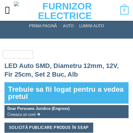
Skip
0
to
content
PRIMA PAGINĂ
/
AUTO
/
LUMINI AUTO
LED Auto SMD, Diametru 12mm, 12V,
Fir 25cm, Set 2 Buc, Alb
Trebuie sa fii logat pentru a vedea
pretul
Doar Persoane Juridice (Engross)
Creeaza un cont
SOLICITĂ PUBLICARE PRODUS ÎN SEAP