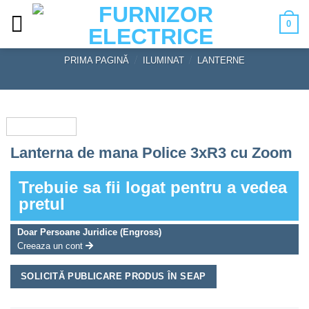
Skip
0
to
content
PRIMA PAGINĂ
/
ILUMINAT
/
LANTERNE
Lanterna de mana Police 3xR3 cu Zoom
Trebuie sa fii logat pentru a vedea
pretul
Doar Persoane Juridice (Engross)
Creeaza un cont
SOLICITĂ PUBLICARE PRODUS ÎN SEAP