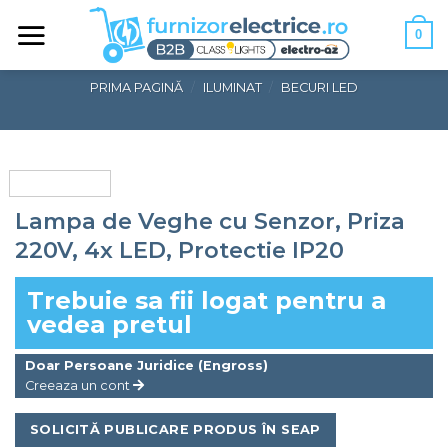
Skip
0
to
content
PRIMA PAGINĂ
/
ILUMINAT
/
BECURI LED
Lampa de Veghe cu Senzor, Priza
220V, 4x LED, Protectie IP20
Trebuie sa fii logat pentru a
vedea pretul
Doar Persoane Juridice (Engross)
Creeaza un cont
SOLICITĂ PUBLICARE PRODUS ÎN SEAP