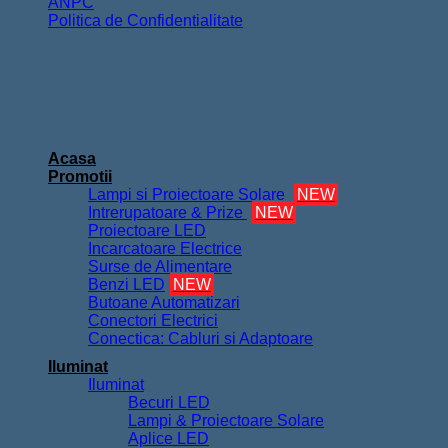
ANPC
Politica de Confidentialitate
Copyright 2026 ©
FurnizorElectrice.ro
Acasa
Promotii
Lampi si Proiectoare Solare
NEW
Intrerupatoare & Prize
NEW
Proiectoare LED
Incarcatoare Electrice
Surse de Alimentare
Benzi LED
NEW
Butoane Automatizari
Conectori Electrici
Conectica: Cabluri si Adaptoare
Iluminat
Iluminat
Becuri LED
Lampi & Proiectoare Solare
Aplice LED