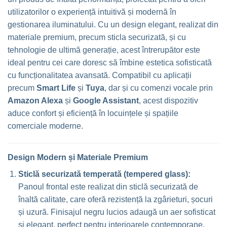
utilizatorilor o experiență intuitivă și modernă în
gestionarea iluminatului. Cu un design elegant, realizat din
materiale premium, precum sticla securizată, și cu
tehnologie de ultimă generație, acest întrerupător este
ideal pentru cei care doresc să îmbine estetica sofisticată
cu funcționalitatea avansată. Compatibil cu aplicații
precum
Smart Life
și
Tuya
, dar și cu comenzi vocale prin
Amazon Alexa
și
Google Assistant
, acest dispozitiv
aduce confort și eficiență în locuințele și spațiile
comerciale moderne.
Design Modern și Materiale Premium
Sticlă securizată temperată (tempered glass):
Panoul frontal este realizat din sticlă securizată de
înaltă calitate, care oferă rezistență la zgârieturi, șocuri
și uzură. Finisajul negru lucios adaugă un aer sofisticat
și elegant, perfect pentru interioarele contemporane.