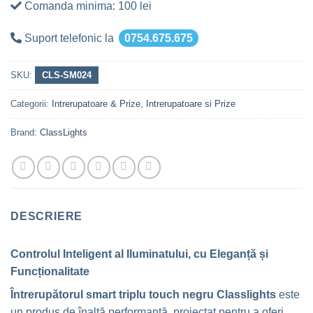
Comanda minima: 100 lei
Suport telefonic la
0754.675.675
SKU:
CLS-SM024
Categorii:
Intrerupatoare & Prize
,
Intrerupatoare si Prize
Brand:
ClassLights
DESCRIERE
Controlul Inteligent al Iluminatului, cu Eleganță și
Funcționalitate
Întrerupătorul smart triplu touch negru Classlights
este
un produs de înaltă performanță, proiectat pentru a oferi