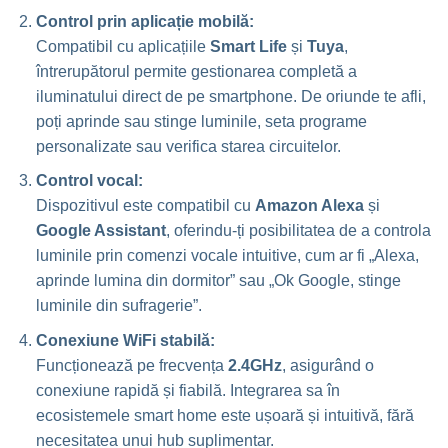
Control prin aplicație mobilă:
Compatibil cu aplicațiile
Smart Life
și
Tuya
,
întrerupătorul permite gestionarea completă a
iluminatului direct de pe smartphone. De oriunde te afli,
poți aprinde sau stinge luminile, seta programe
personalizate sau verifica starea circuitelor.
Control vocal:
Dispozitivul este compatibil cu
Amazon Alexa
și
Google Assistant
, oferindu-ți posibilitatea de a controla
luminile prin comenzi vocale intuitive, cum ar fi „Alexa,
aprinde lumina din dormitor” sau „Ok Google, stinge
luminile din sufragerie”.
Conexiune WiFi stabilă:
Funcționează pe frecvența
2.4GHz
, asigurând o
conexiune rapidă și fiabilă. Integrarea sa în
ecosistemele smart home este ușoară și intuitivă, fără
necesitatea unui hub suplimentar.