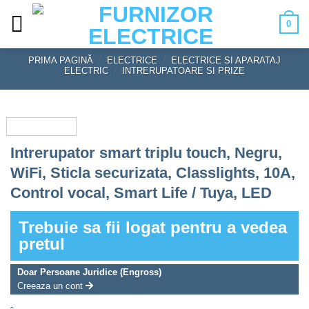
Skip
0
to
content
PRIMA PAGINĂ
/
ELECTRICE
/
ELECTRICE SI APARATAJ
ELECTRIC
/
INTRERUPATOARE SI PRIZE
Intrerupator smart triplu touch, Negru,
WiFi, Sticla securizata, Classlights, 10A,
Control vocal, Smart Life / Tuya, LED
Trebuie sa fii logat pentru a vedea
pretul
Doar Persoane Juridice (Engross)
Creeaza un cont