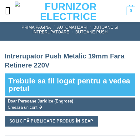
Skip
0
to
content
PRIMA PAGINĂ
/
AUTOMATIZARI
/
BUTOANE SI
INTRERUPATOARE
/
BUTOANE PUSH
Intrerupator Push Metalic 19mm Fara
Retinere 220V
Trebuie sa fii logat pentru a vedea
pretul
Doar Persoane Juridice (Engross)
Creeaza un cont
SOLICITĂ PUBLICARE PRODUS ÎN SEAP