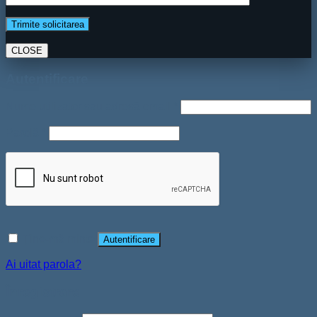
CLOSE
Autentificare
Nume utilizator sau adresă email
*
Parolă
*
Ține-mă minte
Autentificare
Ai uitat parola?
Înregistrare