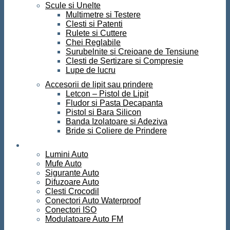
Scule si Unelte
Multimetre si Testere
Clesti si Patenti
Rulete si Cuttere
Chei Reglabile
Surubelnite si Creioane de Tensiune
Clesti de Sertizare si Compresie
Lupe de lucru
Accesorii de lipit sau prindere
Letcon – Pistol de Lipit
Fludor si Pasta Decapanta
Pistol si Bara Silicon
Banda Izolatoare si Adeziva
Bride si Coliere de Prindere
Auto
Lumini Auto
Mufe Auto
Sigurante Auto
Difuzoare Auto
Clesti Crocodil
Conectori Auto Waterproof
Conectori ISO
Modulatoare Auto FM