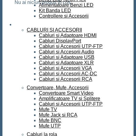
Nu ai niciun produs în coș.
Alimentatoare Benzi LED
Kit Banda LED
Controllere si Accesorii
Conectica
CABLURI SI ACCESORII
Cabluri si Adaptoare HDMI
Cabluri DisplayPort
Cabluri si Accesorii UTP-FTP
Cabluri si Accesorii Audio
Cabluri si Adaptoare USB
Cabluri si Adaptoare XLR
Cabluri si Accesorii VGA
Cabluri si Accesorii AC-DC
Cabluri si Accesorii RCA
Convertoare, Mufe, Accesorii
Convertoare Smart Video
Amplificatoare TV si Splitere
Cabluri si Accesorii UTP-FTP
Mufe TV
Mufe Jack si RCA
Mufe BNC
Mufe UTP
Cabluri la rola