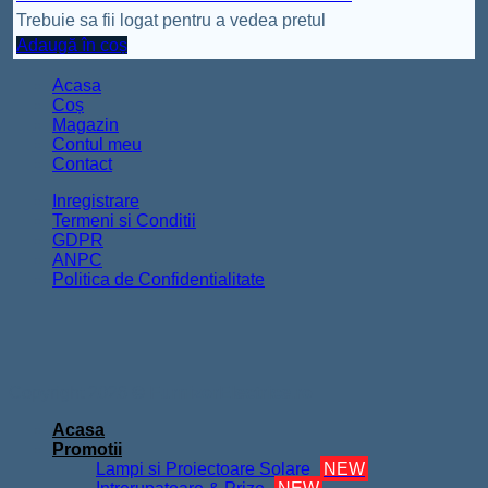
Trebuie sa fii logat pentru a vedea pretul
Adaugă în coș
Acasa
Coș
Magazin
Contul meu
Contact
Inregistrare
Termeni si Conditii
GDPR
ANPC
Politica de Confidentialitate
Copyright 2026 ©
FurnizorElectrice.ro
Acasa
Promotii
Lampi si Proiectoare Solare
NEW