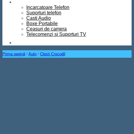
Diverse
Incarcatoare Telefon
Suporturi telefon
Casti Audio
Boxe Portabile
Ceasuri de camera
Telecomenzi si Suporturi TV
Contact
Prima pagină
/
Auto
/
Clesti Crocodil
Intrerupator General Baterie
Auto 2 Chei , 12V – 24V
200A