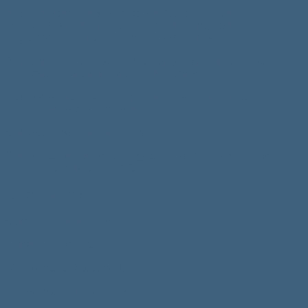
Este folosit in industria Auto sau Navala pentru a
inchide/deschide circuitul electric de contact al
autoturismului, autocamionului, barci, ambarcatiuni.
Acest intrerupator este o protectie pentru diferite situatii in
care vreti sa detineti controlul de pornire.
Este prevazut cu doua chei si un capac cauciucat de
protectie impotriva umezelii.
Contactul este din cupru curat.
Surubul cu piulite pentru legatura este M10 si gaura de
fixare a intrerupatorului M8.
Detalii tehnice:
Curent nominal: 200A
Tensiune: 60V DC
Rezistenta Contact: 50 OHM
Rezistenta Izolatoare: 100 OHM