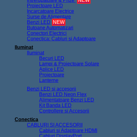
Intrerupatoare & Prize
NEW
Proiectoare LED
Incarcatoare Electrice
Surse de Alimentare
Benzi LED
NEW
Butoane Automatizari
Conectori Electrici
Conectica: Cabluri si Adaptoare
Iluminat
Iluminat
Becuri LED
Lampi & Proiectoare Solare
Aplice LED
Proiectoare
Lanterne
Benzi LED si accesorii
Benzi LED Neon Flex
Alimentatoare Benzi LED
Kit Banda LED
Controllere si Accesorii
Conectica
CABLURI SI ACCESORII
Cabluri si Adaptoare HDMI
Cabluri DisplayPort