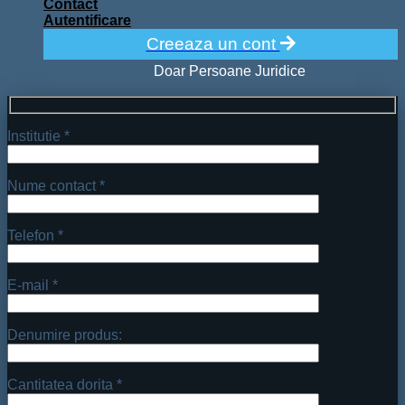
Contact
Autentificare
Creeaza un cont
Doar Persoane Juridice
Institutie *
Nume contact *
Telefon *
E-mail *
Denumire produs:
Cantitatea dorita *