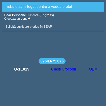
Trebuie sa fii logat pentru a vedea pretul
Doar Persoane Juridice (Engross)
Creeaza un cont
Solicită publicare produs în SEAP
Livrare gratuita la comenzi de peste 500 lei
Termen de livrare: 24-48h
Comanda minima: 100 lei
Suport telefonic la
0754.675.675
SKU:
Q-1E019
Categorie:
Clesti Crocodil
Brand:
OEM
Descriere
Intrerupator General Baterie Auto 2 Chei, 12V-
24V 200A
Comutator General tip Heblu cu 2 Chei.