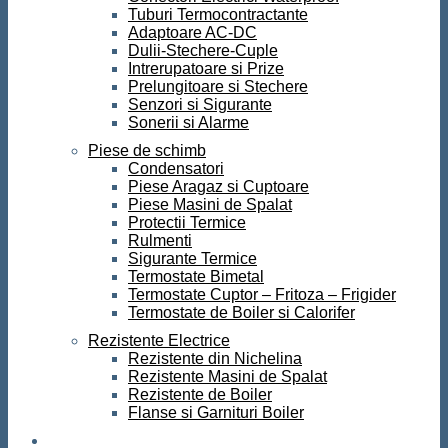
Tuburi Termocontractante
Adaptoare AC-DC
Dulii-Stechere-Cuple
Intrerupatoare si Prize
Prelungitoare si Stechere
Senzori si Sigurante
Sonerii si Alarme
Piese de schimb
Condensatori
Piese Aragaz si Cuptoare
Piese Masini de Spalat
Protectii Termice
Rulmenti
Sigurante Termice
Termostate Bimetal
Termostate Cuptor – Fritoza – Frigider
Termostate de Boiler si Calorifer
Rezistente Electrice
Rezistente din Nichelina
Rezistente Masini de Spalat
Rezistente de Boiler
Flanse si Garnituri Boiler
Scule si Unelte