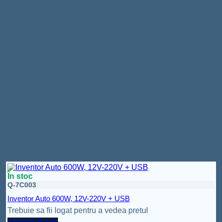
Putere: 1500V AC/min
Durabilitate electrica: 10000 ori
Inaltime 75mm
Diametru disc: 58mm
Continut pachet:
1 Intrerupator
1 capac de protectie
2 Chei
Produse similare
În stoc
Q-7C003
Inventor Auto 600W, 12V-220V + USB
Trebuie sa fii logat pentru a vedea pretul
Adaugă în coș