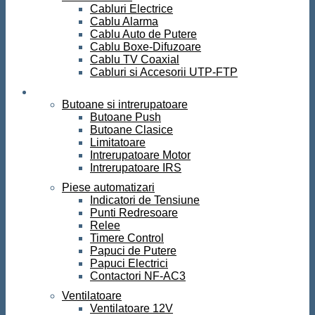
Cabluri Electrice
Cablu Alarma
Cablu Auto de Putere
Cablu Boxe-Difuzoare
Cablu TV Coaxial
Cabluri si Accesorii UTP-FTP
Automatizari
Butoane si intrerupatoare
Butoane Push
Butoane Clasice
Limitatoare
Intrerupatoare Motor
Intrerupatoare IRS
Piese automatizari
Indicatori de Tensiune
Punti Redresoare
Relee
Timere Control
Papuci de Putere
Papuci Electrici
Contactori NF-AC3
Ventilatoare
Ventilatoare 12V