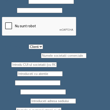
Adresă email
*
Parolă
*
Tip Persoana
*
Societate comerciala
*
CUI
*
Telefon
*
Nume
*
Prenume
*
Judet/Localitate
Strada
*