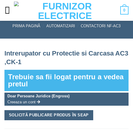
Skip
0
to
content
PRIMA PAGINĂ
/
AUTOMATIZARI
/
CONTACTORI NF-AC3
Intrerupator cu Protectie si Carcasa AC3
,CK-1
Trebuie sa fii logat pentru a vedea
pretul
Doar Persoane Juridice (Engross)
Creeaza un cont
SOLICITĂ PUBLICARE PRODUS ÎN SEAP