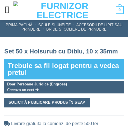
Skip
0
to
content
PRIMA PAGINĂ
/
SCULE SI UNELTE
/
ACCESORII DE LIPIT SAU
PRINDERE
/
BRIDE SI COLIERE DE PRINDERE
Set 50 x Holsurub cu Diblu, 10 x 35mm
Trebuie sa fii logat pentru a vedea
pretul
Doar Persoane Juridice (Engross)
Creeaza un cont
SOLICITĂ PUBLICARE PRODUS ÎN SEAP
Livrare gratuita la comenzi de peste 500 lei