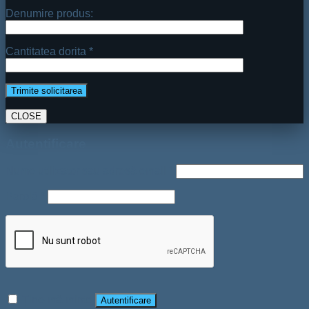
Denumire produs:
Cantitatea dorita *
CLOSE
Autentificare
Nume utilizator sau adresă email
*
Parolă
*
Ține-mă minte
Autentificare