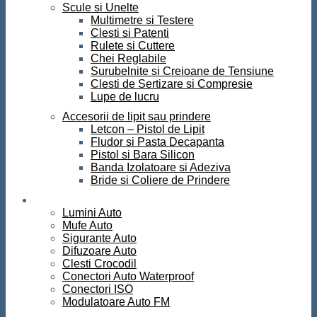
Scule si Unelte
Multimetre si Testere
Clesti si Patenti
Rulete si Cuttere
Chei Reglabile
Surubelnite si Creioane de Tensiune
Clesti de Sertizare si Compresie
Lupe de lucru
Accesorii de lipit sau prindere
Letcon – Pistol de Lipit
Fludor si Pasta Decapanta
Pistol si Bara Silicon
Banda Izolatoare si Adeziva
Bride si Coliere de Prindere
Auto
Lumini Auto
Mufe Auto
Sigurante Auto
Difuzoare Auto
Clesti Crocodil
Conectori Auto Waterproof
Conectori ISO
Modulatoare Auto FM