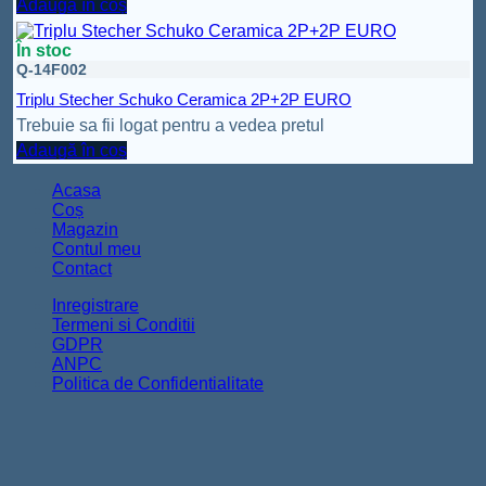
Adaugă în coș
În stoc
Q-14F002
Triplu Stecher Schuko Ceramica 2P+2P EURO
Trebuie sa fii logat pentru a vedea pretul
Adaugă în coș
Acasa
Coș
Magazin
Contul meu
Contact
Inregistrare
Termeni si Conditii
GDPR
ANPC
Politica de Confidentialitate