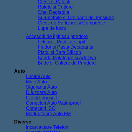
Clesti si Patenti
Rulete si Cuttere
Chei Reglabile
Surubelnite si Creioane de Tensiune
Clesti de Sertizare si Compresie
Lupe de lucru
Accesorii de lipit sau prindere
Letcon – Pistol de Lipit
Fludor si Pasta Decapanta
Pistol si Bara Silicon
Banda Izolatoare si Adeziva
Bride si Coliere de Prindere
Auto
Lumini Auto
Mufe Auto
Sigurante Auto
Difuzoare Auto
Clesti Crocodil
Conectori Auto Waterproof
Conectori ISO
Modulatoare Auto FM
Diverse
Incarcatoare Telefon