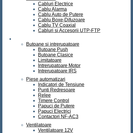
Cabluri Electrice
Cablu Alarma
Cablu Auto de Putere
Cablu Boxe-Difuzoare
Cablu TV Coaxial
Cabluri si Accesorii UTP-FTP
Automatizari
Butoane si intrerupatoare
Butoane Push
Butoane Clasice
Limitatoare
Intrerupatoare Motor
Intrerupatoare IRS
Piese automatizari
Indicatori de Tensiune
Punti Redresoare
Relee
Timere Control
Papuci de Putere
Papuci Electrici
Contactori NF-AC3
Ventilatoare
Ventilatoare 12V