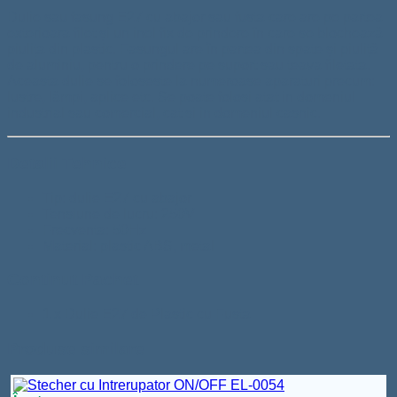
Dulie sau fasung E27 cu abajor sau fusta care are pe partea
exterioara filet și un inel fix de prindere în care se blochează
piulița din plastic. Fasungul are în partea din spate și piuliță
de aluminiu, pentru o prindere pe suport sau țeava filetata.
Aceasta dulie se foloseste la numeroase aparaturi precum:
lustre, lămpi, aplice etc. Se poate folosi atat in domeniul
industrial sau comercial, cat si in domeniul casnic.
Detalii Tehnice
Tip: dulie E27 cu abajor
Tensiune de lucru: 250V
Frecventa: 50Hz
Material: plastic ABS, metal
Continut Pachet
1 x Dulie E27 de Plastic cu Fusta
Produse similare