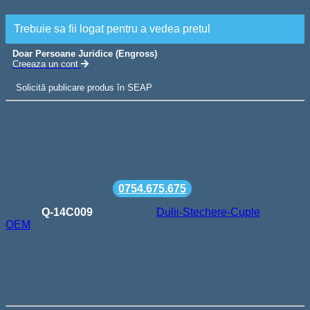
Trebuie sa fii logat pentru a vedea pretul
Doar Persoane Juridice (Engross)
Creeaza un cont
Solicită publicare produs în SEAP
Livrare gratuita la comenzi de peste 500 lei
Termen de livrare: 24-48h
Comanda minima: 100 lei
Suport telefonic la
0754.675.675
SKU:
Q-14C009
Categorie:
Dulii-Stechere-Cuple
Brand:
OEM
Descriere
Dulie E27 de Plastic cu Fusta