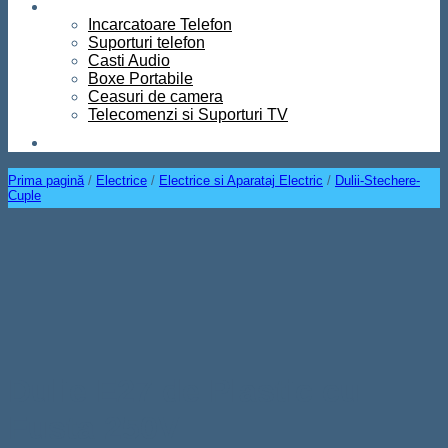
Diverse
Incarcatoare Telefon
Suporturi telefon
Casti Audio
Boxe Portabile
Ceasuri de camera
Telecomenzi si Suporturi TV
Contact
Prima pagină
/
Electrice
/
Electrice si Aparataj Electric
/
Dulii-Stechere-
Cuple
Dulie E27 de Plastic cu
Fusta 250V