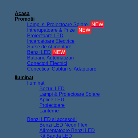
Copyright 2026 ©
FurnizorElectrice.ro
Acasa
Promotii
Lampi si Proiectoare Solare
NEW
Intrerupatoare & Prize
NEW
Proiectoare LED
Incarcatoare Electrice
Surse de Alimentare
Benzi LED
NEW
Butoane Automatizari
Conectori Electrici
Conectica: Cabluri si Adaptoare
Iluminat
Iluminat
Becuri LED
Lampi & Proiectoare Solare
Aplice LED
Proiectoare
Lanterne
Benzi LED si accesorii
Benzi LED Neon Flex
Alimentatoare Benzi LED
Kit Banda LED