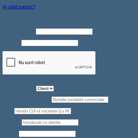
Ai uitat parola?
Înregistrare
Adresă email
*
Parolă
*
Tip Persoana
*
Societate comerciala
*
CUI
*
Telefon
*
Nume
*