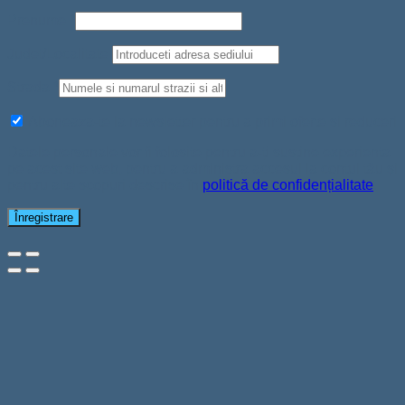
Prenume
*
Judet/Localitate
Strada
*
Aboneaza-te la newsletter pentru a primi oferte si reduceri
Datele personale vor fi folosite pentru a-ți susține experiența
pe acest site web, pentru a administra accesul la contul tău și
pentru alte scopuri descrise în
politică de confidențialitate
.
Înregistrare