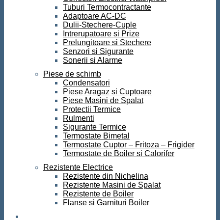
Tuburi Termocontractante
Adaptoare AC-DC
Dulii-Stechere-Cuple
Intrerupatoare si Prize
Prelungitoare si Stechere
Senzori si Sigurante
Sonerii si Alarme
Piese de schimb
Condensatori
Piese Aragaz si Cuptoare
Piese Masini de Spalat
Protectii Termice
Rulmenti
Sigurante Termice
Termostate Bimetal
Termostate Cuptor – Fritoza – Frigider
Termostate de Boiler si Calorifer
Rezistente Electrice
Rezistente din Nichelina
Rezistente Masini de Spalat
Rezistente de Boiler
Flanse si Garnituri Boiler
Scule si Unelte