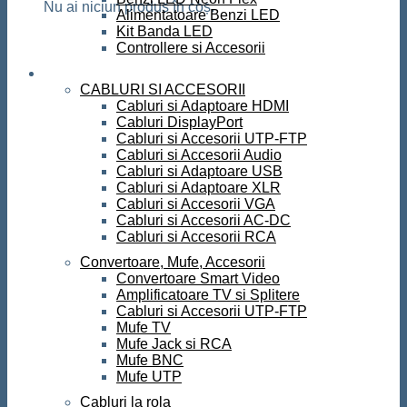
Nu ai niciun produs în coș.
Alimentatoare Benzi LED
Kit Banda LED
Controllere si Accesorii
Conectica
CABLURI SI ACCESORII
Cabluri si Adaptoare HDMI
Cabluri DisplayPort
Cabluri si Accesorii UTP-FTP
Cabluri si Accesorii Audio
Cabluri si Adaptoare USB
Cabluri si Adaptoare XLR
Cabluri si Accesorii VGA
Cabluri si Accesorii AC-DC
Cabluri si Accesorii RCA
Convertoare, Mufe, Accesorii
Convertoare Smart Video
Amplificatoare TV si Splitere
Cabluri si Accesorii UTP-FTP
Mufe TV
Mufe Jack si RCA
Mufe BNC
Mufe UTP
Cabluri la rola