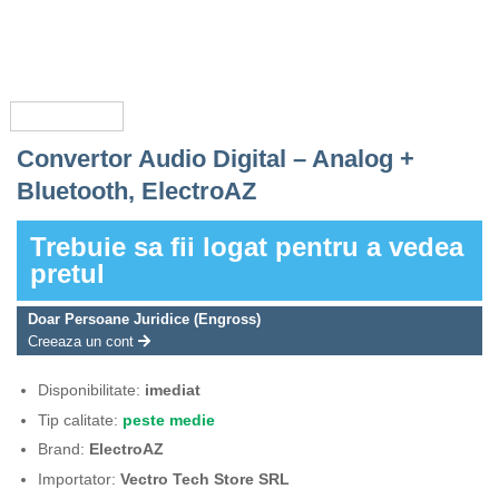
Convertor Audio Digital – Analog +
Bluetooth, ElectroAZ
Trebuie sa fii logat pentru a vedea
pretul
Doar Persoane Juridice (Engross)
Creeaza un cont
Disponibilitate:
imediat
Tip calitate:
peste medie
Brand:
ElectroAZ
Importator:
Vectro Tech Store SRL