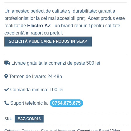
Un amestec perfect de calitate și durabilitate: garanția
profesioniștilor la cel mai accesibil preț. Acest produs este
realizat de
Electro-AZ
- un brand renumit pentru calitate
excelentă în raport cu prețul.
SOLICITĂ PUBLICARE PRODUS ÎN SEAP
Livrare gratuita la comenzi de peste 500 lei
Termen de livrare: 24-48h
Comanda minima: 100 lei
Suport telefonic la
0754.675.675
SKU:
EAZ-CON016
Categorii:
Conectica: Cabluri si Adaptoare
,
Convertoare Smart Video