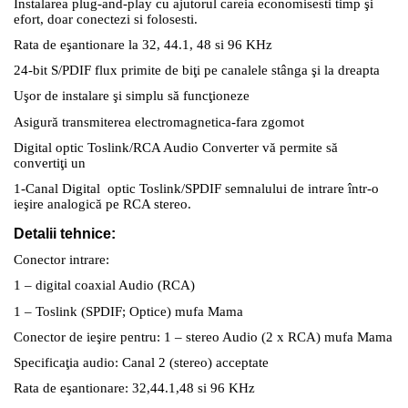
Instalarea plug-and-play cu ajutorul careia economisesti timp şi
efort, doar conectezi si folosesti.
Rata de eşantionare la 32, 44.1, 48 si 96 KHz
24-bit S/PDIF flux primite de biţi pe canalele stânga şi la dreapta
Uşor de instalare şi simplu să funcţioneze
Asigură transmiterea electromagnetica-fara zgomot
Digital optic Toslink/RCA Audio Converter vă permite să
convertiţi un
1-Canal Digital optic Toslink/SPDIF semnalului de intrare într-o
ieşire analogică pe RCA stereo.
Detalii tehnice:
Conector intrare:
1 – digital coaxial Audio (RCA)
1 – Toslink (SPDIF; Optice) mufa Mama
Conector de ieşire pentru: 1 – stereo Audio (2 x RCA) mufa Mama
Specificaţia audio: Canal 2 (stereo) acceptate
Rata de eşantionare: 32,44.1,48 si 96 KHz