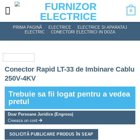
Skip
0
to
content
PRIMA PAGINĂ
/
ELECTRICE
/
ELECTRICE SI APARATAJ
ELECTRIC
/
CONECTORI ELECTRICI IN DOZA
Conector Rapid LT-33 de Imbinare Cablu
250V-4KV
Trebuie sa fii logat pentru a vedea
pretul
Doar Persoane Juridice (Engross)
Creeaza un cont
SOLICITĂ PUBLICARE PRODUS ÎN SEAP