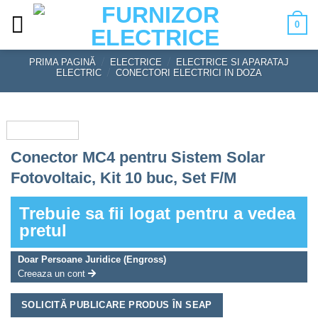
Skip
0
to
content
PRIMA PAGINĂ
/
ELECTRICE
/
ELECTRICE SI APARATAJ
ELECTRIC
/
CONECTORI ELECTRICI IN DOZA
Conector MC4 pentru Sistem Solar
Fotovoltaic, Kit 10 buc, Set F/M
Trebuie sa fii logat pentru a vedea
pretul
Doar Persoane Juridice (Engross)
Creeaza un cont
SOLICITĂ PUBLICARE PRODUS ÎN SEAP