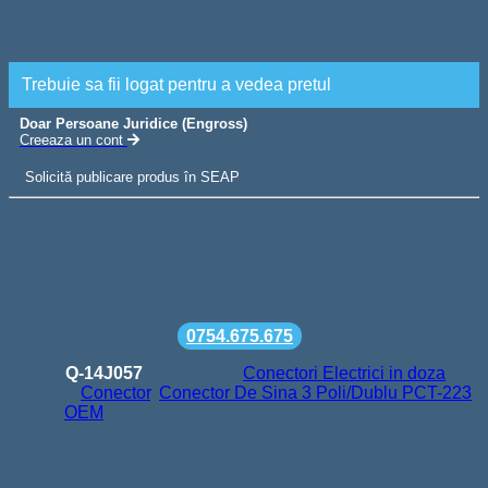
Poli/Dublu PCT-223
Trebuie sa fii logat pentru a vedea pretul
Doar Persoane Juridice (Engross)
Creeaza un cont
Solicită publicare produs în SEAP
Livrare gratuita la comenzi de peste 500 lei
Termen de livrare: 24-48h
Comanda minima: 100 lei
Suport telefonic la
0754.675.675
SKU:
Q-14J057
Categorie:
Conectori Electrici in doza
Etichete:
Conector
,
Conector De Sina 3 Poli/Dublu PCT-223
Brand:
OEM
Descriere