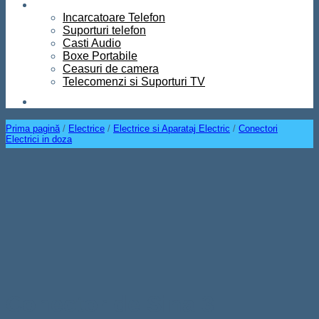
Diverse
Incarcatoare Telefon
Suporturi telefon
Casti Audio
Boxe Portabile
Ceasuri de camera
Telecomenzi si Suporturi TV
Contact
Prima pagină
/
Electrice
/
Electrice si Aparataj Electric
/
Conectori
Electrici in doza
Conector de Sina 3