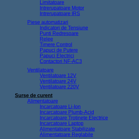
Limitatoare
Intrerupatoare Motor
Intrerupatoare IRS
Piese automatizari
Indicatori de Tensiune
Punti Redresoare
Relee
Timere Control
Papuci de Putere
Papuci Electrici
Contactori NF-AC3
Ventilatoare
Ventilatoare 12V
Ventilatoare 24V
Ventilatoare 220V
Surse de curent
Alimentatoare
Incarcatoare Li-Ion
Incarcatoare Plumb-Acid
Incarcatoare Trotinete Electrice
Incarcatoare Laptop
Alimentatoare Stabilizate
Alimentatoare Reglabile