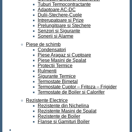
Tuburi Termocontractante
Adaptoare AC-DC
Dulii-Stechere-Cuple
Intrerupatoare si Prize
Prelungitoare si Stechere
Senzori si Sigurante
Sonerii si Alarme
Piese de schimb
Condensatori
Piese Aragaz si Cuptoare
Piese Masini de Spalat
Protectii Termice
Rulmenti
Sigurante Termice
Termostate Bimetal
Termostate Cuptor – Fritoza – Frigider
Termostate de Boiler si Calorifer
Rezistente Electrice
Rezistente din Nichelina
Rezistente Masini de Spalat
Rezistente de Boiler
Flanse si Garnituri Boiler
Scule si Unelte