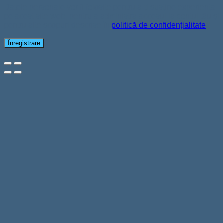
Datele personale vor fi folosite pentru a-ți susține experiența
pe acest site web, pentru a administra accesul la contul tău și
pentru alte scopuri descrise în
politică de confidențialitate
.
Înregistrare