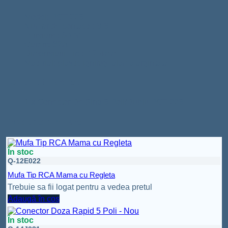
Model: PCT-223
Numar de contacte: 3-3
Tensiune: 600V
Curent: 32A
Dimensiuni Fire: 0,2-4mm
Material: plastic ignifug, alama argintata
Continut Pachet
1 x Conector De Sina 3 Poli/Dublu PCT-223
Produse similare
În stoc
Q-12E022
Mufa Tip RCA Mama cu Regleta
Trebuie sa fii logat pentru a vedea pretul
Adaugă în coș
În stoc