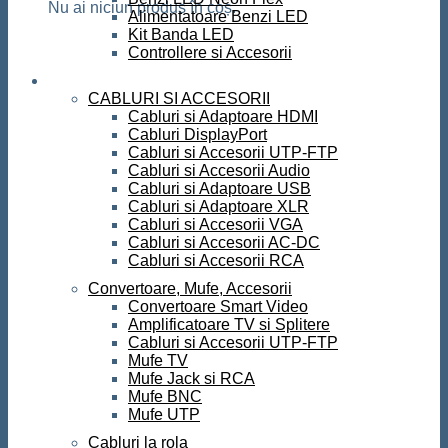
Nu ai niciun produs în coș.
Alimentatoare Benzi LED
Kit Banda LED
Controllere si Accesorii
Conectica
CABLURI SI ACCESORII
Cabluri si Adaptoare HDMI
Cabluri DisplayPort
Cabluri si Accesorii UTP-FTP
Cabluri si Accesorii Audio
Cabluri si Adaptoare USB
Cabluri si Adaptoare XLR
Cabluri si Accesorii VGA
Cabluri si Accesorii AC-DC
Cabluri si Accesorii RCA
Convertoare, Mufe, Accesorii
Convertoare Smart Video
Amplificatoare TV si Splitere
Cabluri si Accesorii UTP-FTP
Mufe TV
Mufe Jack si RCA
Mufe BNC
Mufe UTP
Cabluri la rola