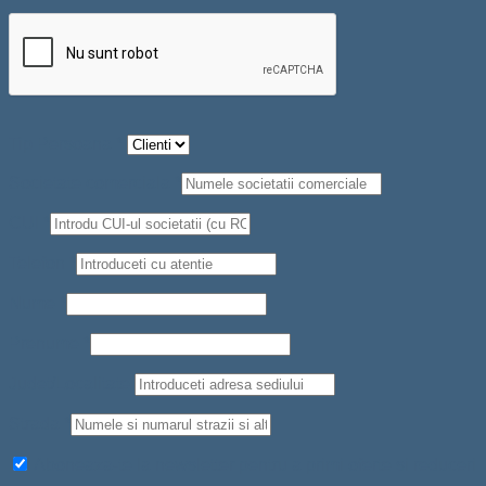
Tip Persoana
*
Societate comerciala
*
CUI
*
Telefon
*
Nume
*
Prenume
*
Judet/Localitate
Strada
*
Aboneaza-te la newsletter pentru a primi oferte si reduceri