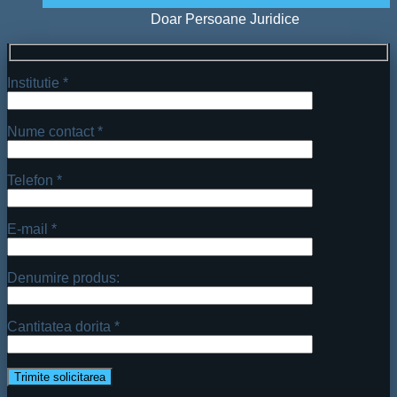
Doar Persoane Juridice
Institutie *
Nume contact *
Telefon *
E-mail *
Denumire produs:
Cantitatea dorita *