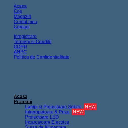
Acasa
Coș
Magazin
Contul meu
Contact
Inregistrare
Termeni si Conditii
GDPR
ANPC
Politica de Confidentialitate
Copyright 2026 ©
FurnizorElectrice.ro
Acasa
Promotii
Lampi si Proiectoare Solare
NEW
Intrerupatoare & Prize
NEW
Proiectoare LED
Incarcatoare Electrice
Surse de Alimentare