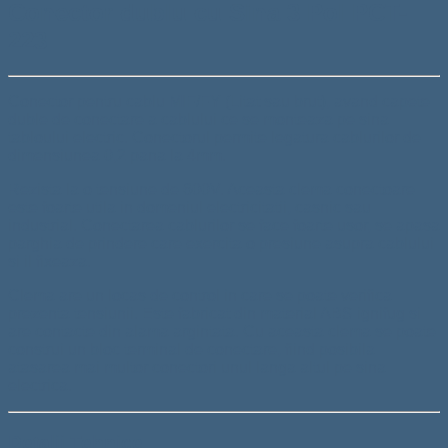
Conector dublu cu Sina 3 Pol PCT-
223
Conector pentru cablu MIF/FY (Litat sau brut), avand capete
duble de conectare a cablului ce se monteaza pe sina
tabloului electric. Conectorul permite legatura cablurilor de
dimensiunea 0,2 pana la 4mm.
Rezista la o tensiune de 600V. Aceasta clema conectoare
este foarte utila in domeniul electricitatii, casnic sau
industrial. Conectarea cablurilor se face foarte usor, se apasa
parghia de prindere care exercita o presiune asupra cablului
si il fixeaza.
Clema are un locas de control in care se poate verifica
prezenta tensiunii. Este fabricat din material ABS ignifug si
are contacte din alama argintata. Cu aceasta clema se poate
construi un bloc terminal de conectare, fiind posibila
atasarea mai multor conectori unul langa altul pe sina
electrica.
Detalii Tehnice