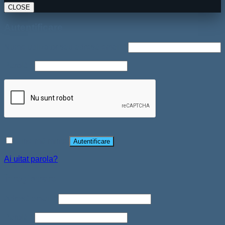
CLOSE
Autentificare
Nume utilizator sau adresă email
*
Parolă
*
Ține-mă minte
Autentificare
Ai uitat parola?
Înregistrare
Adresă email
*
Parolă
*