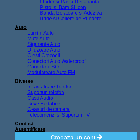
Fludor si Pasta Decapanta
Pistol si Bara Silicon
Banda Izolatoare si Adeziva
Bride si Coliere de Prindere
Auto
Lumini Auto
Mufe Auto
Sigurante Auto
Difuzoare Auto
Clesti Crocodil
Conectori Auto Waterproof
Conectori ISO
Modulatoare Auto FM
Diverse
Incarcatoare Telefon
Suporturi telefon
Casti Audio
Boxe Portabile
Ceasuri de camera
Telecomenzi si Suporturi TV
Contact
Autentificare
Creeaza un cont