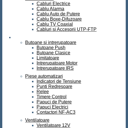
Cabluri Electrice
Cablu Alarma
Cablu Auto de Putere
Cablu Boxe-Difuzoare
Cablu TV Coaxial
Cabluri si Accesorii UTP-FTP
Automatizari
Butoane si intrerupatoare
Butoane Push
Butoane Clasice
Limitatoare
Intrerupatoare Motor
Intrerupatoare IRS
Piese automatizari
Indicatori de Tensiune
Punti Redresoare
Relee
Timere Control
Papuci de Putere
Papuci Electrici
Contactori NF-AC3
Ventilatoare
Ventilatoare 12V