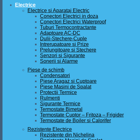
Electrice
Electrice si Aparataj Electric
Conectori Electrici in doza
Conectori Electrici Waterproof
Tuburi Termocontractante
Adaptoare AC-DC
Dulii-Stechere-Cuple
Intrerupatoare si Prize
Prelungitoare si Stechere
Senzori si Sigurante
Sonerii si Alarme
Piese de schimb
Condensatori
Piese Aragaz si Cuptoare
Piese Masini de Spalat
Protectii Termice
Rulmenti
Sigurante Termice
Termostate Bimetal
Termostate Cuptor – Fritoza – Frigider
Termostate de Boiler si Calorifer
Rezistente Electrice
Rezistente din Nichelina