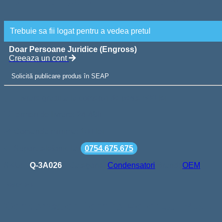
Condensator Pornire Motor 
Trebuie sa fii logat pentru a vedea pretul
Doar Persoane Juridice (Engross)
Creeaza un cont
Solicită publicare produs în SEAP
Livrare gratuita la comenzi de peste 500 lei
Termen de livrare: 24-48h
Comanda minima: 100 lei
Suport telefonic la
0754.675.675
SKU:
Q-3A026
Categorie:
Condensatori
Brand:
OEM
Descriere
Condensator Pornire Motor 5uF/450V