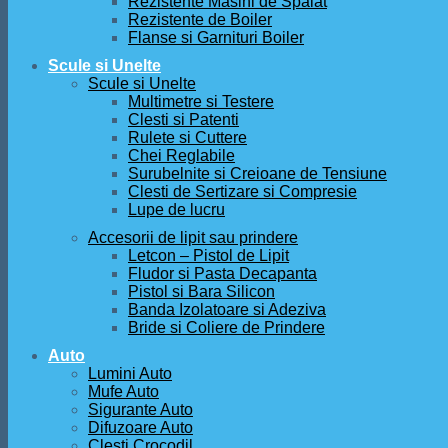
Rezistente Masini de Spalat
Rezistente de Boiler
Flanse si Garnituri Boiler
Scule si Unelte
Scule si Unelte
Multimetre si Testere
Clesti si Patenti
Rulete si Cuttere
Chei Reglabile
Surubelnite si Creioane de Tensiune
Clesti de Sertizare si Compresie
Lupe de lucru
Accesorii de lipit sau prindere
Letcon – Pistol de Lipit
Fludor si Pasta Decapanta
Pistol si Bara Silicon
Banda Izolatoare si Adeziva
Bride si Coliere de Prindere
Auto
Lumini Auto
Mufe Auto
Sigurante Auto
Difuzoare Auto
Clesti Crocodil