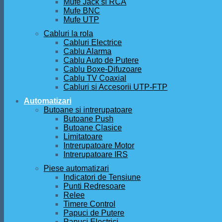
Mufe Jack si RCA
Mufe BNC
Mufe UTP
Cabluri la rola
Cabluri Electrice
Cablu Alarma
Cablu Auto de Putere
Cablu Boxe-Difuzoare
Cablu TV Coaxial
Cabluri si Accesorii UTP-FTP
Automatizari
Butoane si intrerupatoare
Butoane Push
Butoane Clasice
Limitatoare
Intrerupatoare Motor
Intrerupatoare IRS
Piese automatizari
Indicatori de Tensiune
Punti Redresoare
Relee
Timere Control
Papuci de Putere
Papuci Electrici