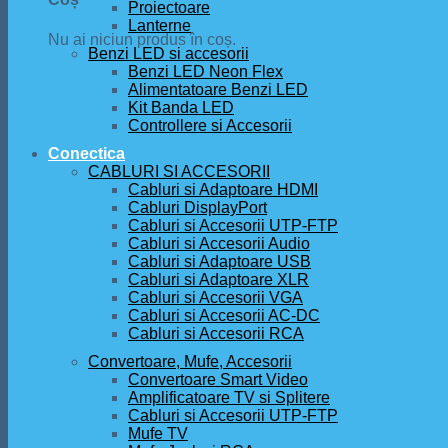
Proiectoare
Lanterne
Nu ai niciun produs în coș.
Benzi LED si accesorii
Benzi LED Neon Flex
Alimentatoare Benzi LED
Kit Banda LED
Controllere si Accesorii
Conectica
CABLURI SI ACCESORII
Cabluri si Adaptoare HDMI
Cabluri DisplayPort
Cabluri si Accesorii UTP-FTP
Cabluri si Accesorii Audio
Cabluri si Adaptoare USB
Cabluri si Adaptoare XLR
Cabluri si Accesorii VGA
Cabluri si Accesorii AC-DC
Cabluri si Accesorii RCA
Convertoare, Mufe, Accesorii
Convertoare Smart Video
Amplificatoare TV si Splitere
Cabluri si Accesorii UTP-FTP
Mufe TV