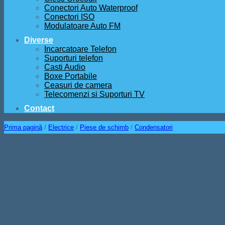
Conectori Auto Waterproof
Conectori ISO
Modulatoare Auto FM
Diverse
Incarcatoare Telefon
Suporturi telefon
Casti Audio
Boxe Portabile
Ceasuri de camera
Telecomenzi si Suporturi TV
Contact
Prima pagină
/
Electrice
/
Piese de schimb
/
Condensatori