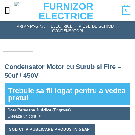
Skip
0
to
content
PRIMA PAGINĂ
/
ELECTRICE
/
PIESE DE SCHIMB
/
CONDENSATORI
Condensator Motor cu Surub si Fire –
50uf / 450V
Trebuie sa fii logat pentru a vedea
pretul
Doar Persoane Juridice (Engross)
Creeaza un cont
SOLICITĂ PUBLICARE PRODUS ÎN SEAP