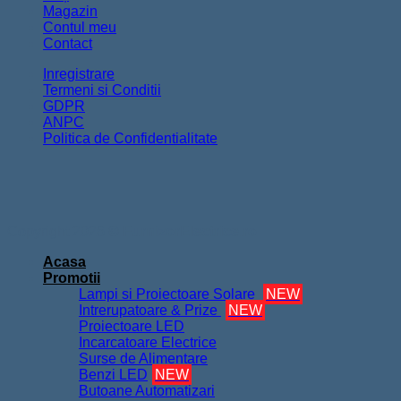
Magazin
Contul meu
Contact
Inregistrare
Termeni si Conditii
GDPR
ANPC
Politica de Confidentialitate
Copyright 2026 ©
FurnizorElectrice.ro
Acasa
Promotii
Lampi si Proiectoare Solare
NEW
Intrerupatoare & Prize
NEW
Proiectoare LED
Incarcatoare Electrice
Surse de Alimentare
Benzi LED
NEW
Butoane Automatizari