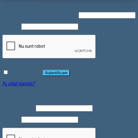
Autentificare
Nume utilizator sau adresă email
*
Parolă
*
Ține-mă minte
Autentificare
Ai uitat parola?
Înregistrare
Adresă email
*
Parolă
*