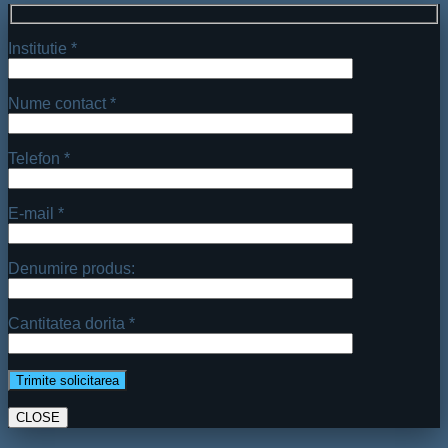
Institutie *
Nume contact *
Telefon *
E-mail *
Denumire produs:
Cantitatea dorita *
CLOSE