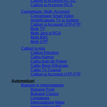
Cabluri si Accesorii AC-DC
Cabluri si Accesorii RCA
Convertoare, Mufe, Accesorii
Convertoare Smart Video
Amplificatoare TV si Splitere
Cabluri si Accesorii UTP-FTP
Mufe TV
Mufe Jack si RCA
Mufe BNC
Mufe UTP
Cabluri la rola
Cabluri Electrice
Cablu Alarma
Cablu Auto de Putere
Cablu Boxe-Difuzoare
Cablu TV Coaxial
Cabluri si Accesorii UTP-FTP
Automatizari
Butoane si intrerupatoare
Butoane Push
Butoane Clasice
Limitatoare
Intrerupatoare Motor
Intrerupatoare IRS