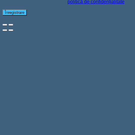
pentru alte scopuri descrise în
politică de confidențialitate
.
Înregistrare