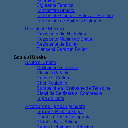
Rulmenti
Sigurante Termice
Termostate Bimetal
Termostate Cuptor – Fritoza – Frigider
Termostate de Boiler si Calorifer
Rezistente Electrice
Rezistente din Nichelina
Rezistente Masini de Spalat
Rezistente de Boiler
Flanse si Garnituri Boiler
Scule si Unelte
Scule si Unelte
Multimetre si Testere
Clesti si Patenti
Rulete si Cuttere
Chei Reglabile
Surubelnite si Creioane de Tensiune
Clesti de Sertizare si Compresie
Lupe de lucru
Accesorii de lipit sau prindere
Letcon – Pistol de Lipit
Fludor si Pasta Decapanta
Pistol si Bara Silicon
Banda Izolatoare si Adeziva