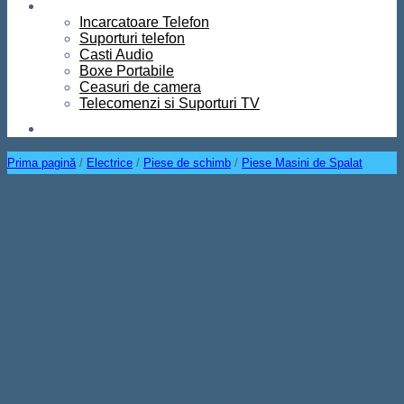
Diverse
Incarcatoare Telefon
Suporturi telefon
Casti Audio
Boxe Portabile
Ceasuri de camera
Telecomenzi si Suporturi TV
Contact
Prima pagină
/
Electrice
/
Piese de schimb
/
Piese Masini de Spalat
Condensator Aer