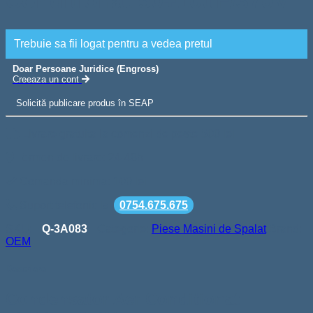
Conditionat 50+10uF/370V
Trebuie sa fii logat pentru a vedea pretul
Doar Persoane Juridice (Engross)
Creeaza un cont
Solicită publicare produs în SEAP
Livrare gratuita la comenzi de peste 500 lei
Termen de livrare: 24-48h
Comanda minima: 100 lei
Suport telefonic la
0754.675.675
SKU:
Q-3A083
Categorie:
Piese Masini de Spalat
Brand:
OEM
Descriere
Condensator Aer Conditionat