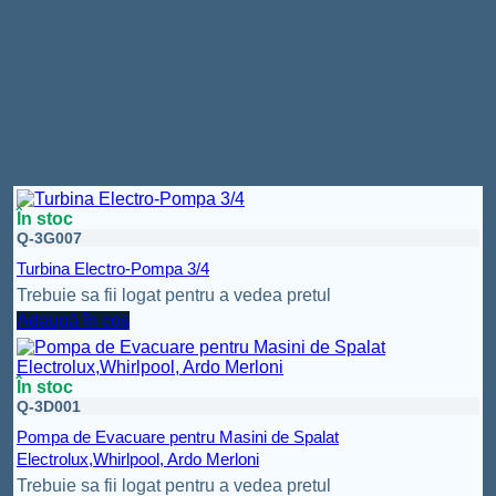
Materialul invelitor: metal (aluminiu)
Material dielectric: pelicula din polipropilena metalizata
Continut Pachet
1 x Condensator Aer Conditionat 50+10uF-370V
Produse similare
În stoc
Q-3G007
Turbina Electro-Pompa 3/4
Trebuie sa fii logat pentru a vedea pretul
Adaugă în coș
În stoc
Q-3D001
Pompa de Evacuare pentru Masini de Spalat
Electrolux,Whirlpool, Ardo Merloni
Trebuie sa fii logat pentru a vedea pretul