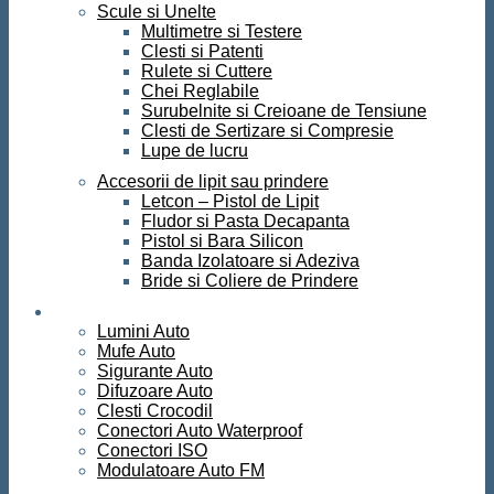
Scule si Unelte
Multimetre si Testere
Clesti si Patenti
Rulete si Cuttere
Chei Reglabile
Surubelnite si Creioane de Tensiune
Clesti de Sertizare si Compresie
Lupe de lucru
Accesorii de lipit sau prindere
Letcon – Pistol de Lipit
Fludor si Pasta Decapanta
Pistol si Bara Silicon
Banda Izolatoare si Adeziva
Bride si Coliere de Prindere
Auto
Lumini Auto
Mufe Auto
Sigurante Auto
Difuzoare Auto
Clesti Crocodil
Conectori Auto Waterproof
Conectori ISO
Modulatoare Auto FM