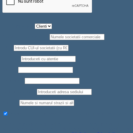
Tip Persoana
*
Societate comerciala
*
CUI
*
Telefon
*
Nume
*
Prenume
*
Judet/Localitate
Strada
*
Aboneaza-te la newsletter pentru a primi oferte si reduceri
Datele personale vor fi folosite pentru a-ți susține experiența
pe acest site web, pentru a administra accesul la contul tău și