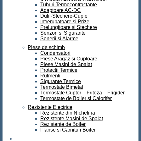
Tuburi Termocontractante
Adaptoare AC-DC
Dulii-Stechere-Cuple
Intrerupatoare si Prize
Prelungitoare si Stechere
Senzori si Sigurante
Sonerii si Alarme
Piese de schimb
Condensatori
Piese Aragaz si Cuptoare
Piese Masini de Spalat
Protectii Termice
Rulmenti
Sigurante Termice
Termostate Bimetal
Termostate Cuptor – Fritoza – Frigider
Termostate de Boiler si Calorifer
Rezistente Electrice
Rezistente din Nichelina
Rezistente Masini de Spalat
Rezistente de Boiler
Flanse si Garnituri Boiler
Scule si Unelte