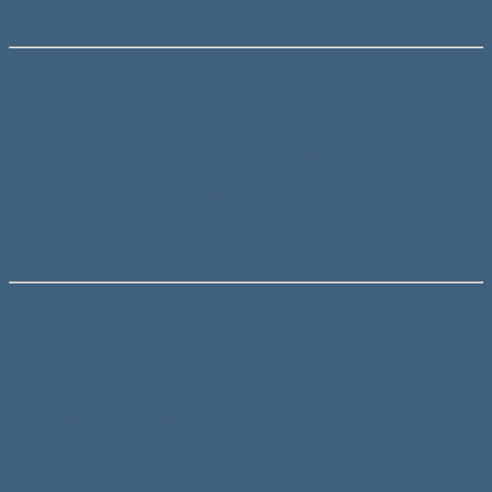
50+10uF-370V
Acest condensator, cu carcasa de aluminiu, se foloseste la
aparate din domeniul casnic, comercial sau industrial.
Condensatorul se mai poate folosi si la diverse motoare
pentru a le da putere la pornire.
Capacitorul este frecvent utilizat la pornirea motoarelor
electrice precum: aer conditionat, ventilatoare de racire a
frigiderelor, combine frigorifice, ventilatoare de calorifere,
motoare de putere, motocoase, compresoare, pompe de apa,
compresoarele de la vehicule, etc. Condensatorul face
contact prin papuci tip tata.
Detalii Tehnice
Model: CBB65-5010
Capacitate: 50+10uF
Toleranta: ± 5%
Tensiune nominala: 370V AC
Frecventa: 50 / 60Hz
Dimensiune: 147/136 x Ø 50mm
Forma: cilindru