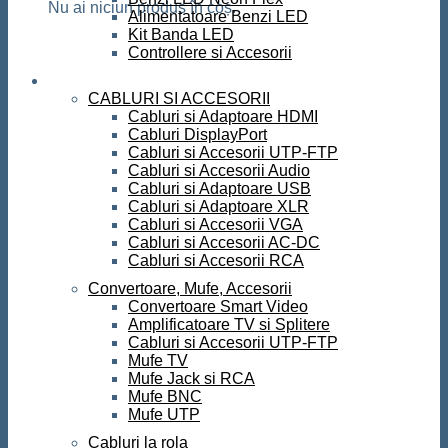
Nu ai niciun produs în coș.
Alimentatoare Benzi LED
Kit Banda LED
Controllere si Accesorii
Conectica
CABLURI SI ACCESORII
Cabluri si Adaptoare HDMI
Cabluri DisplayPort
Cabluri si Accesorii UTP-FTP
Cabluri si Accesorii Audio
Cabluri si Adaptoare USB
Cabluri si Adaptoare XLR
Cabluri si Accesorii VGA
Cabluri si Accesorii AC-DC
Cabluri si Accesorii RCA
Convertoare, Mufe, Accesorii
Convertoare Smart Video
Amplificatoare TV si Splitere
Cabluri si Accesorii UTP-FTP
Mufe TV
Mufe Jack si RCA
Mufe BNC
Mufe UTP
Cabluri la rola