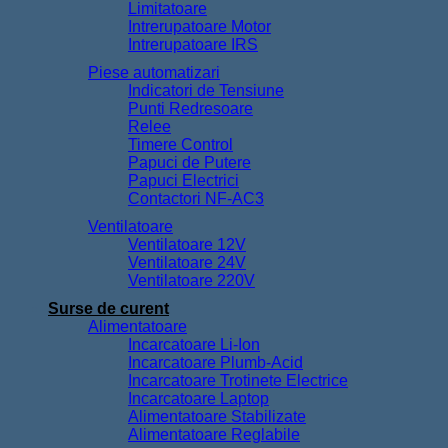
Limitatoare
Intrerupatoare Motor
Intrerupatoare IRS
Piese automatizari
Indicatori de Tensiune
Punti Redresoare
Relee
Timere Control
Papuci de Putere
Papuci Electrici
Contactori NF-AC3
Ventilatoare
Ventilatoare 12V
Ventilatoare 24V
Ventilatoare 220V
Surse de curent
Alimentatoare
Incarcatoare Li-Ion
Incarcatoare Plumb-Acid
Incarcatoare Trotinete Electrice
Incarcatoare Laptop
Alimentatoare Stabilizate
Alimentatoare Reglabile