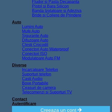
Fludor si Pasta Decapanta
Pistol si Bara Silicon
Banda Izolatoare si Adeziva
Bride si Coliere de Prindere
Auto
Lumini Auto
Mufe Auto
Sigurante Auto
Difuzoare Auto
Clesti Crocodil
Conectori Auto Waterproof
Conectori ISO
Modulatoare Auto FM
Diverse
Incarcatoare Telefon
Suporturi telefon
Casti Audio
Boxe Portabile
Ceasuri de camera
Telecomenzi si Suporturi TV
Contact
Autentificare
Creeaza un cont