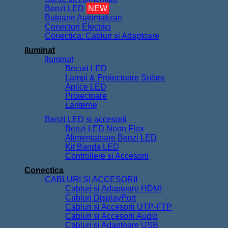
Benzi LED
NEW
Butoane Automatizari
Conectori Electrici
Conectica: Cabluri si Adaptoare
Iluminat
Iluminat
Becuri LED
Lampi & Proiectoare Solare
Aplice LED
Proiectoare
Lanterne
Benzi LED si accesorii
Benzi LED Neon Flex
Alimentatoare Benzi LED
Kit Banda LED
Controllere si Accesorii
Conectica
CABLURI SI ACCESORII
Cabluri si Adaptoare HDMI
Cabluri DisplayPort
Cabluri si Accesorii UTP-FTP
Cabluri si Accesorii Audio
Cabluri si Adaptoare USB