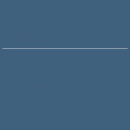
Condensatorul se mai poate folosi si la diverse motoare
pentru a le da putere la pornire.
Capacitorul este frecvent utilizat la pornirea motoarelor
electrice precum: aer conditionat, ventilatoare de racire a
frigiderelor, combine frigorifice, ventilatoare de calorifere,
motoare de putere, motocoase, compresoare, pompe de apa,
compresoarele de la vehicule, etc. Condensatorul face
contact prin papuci tip tata.
Detalii Tehnice
Model: CBB65-35
Capacitate: 35+1,5uF
Toleranta: ± 5%
Tensiune nominala: 370V AC
Frecventa: 50 / 60Hz
Forma: cilindru
Materialul invelitor: metal (aluminiu)
Material dielectric: pelicula din polipropilena metalizata
Continut Pachet
1 x Condensator Aer Conditionat 35+1,5uF 370V