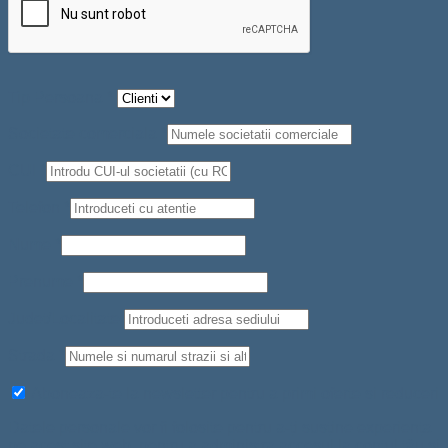
Tip Persoana
*
Societate comerciala
*
CUI
*
Telefon
*
Nume
*
Prenume
*
Judet/Localitate
Strada
*
Aboneaza-te la newsletter pentru a primi oferte si reduceri
Datele personale vor fi folosite pentru a-ți susține experiența
pe acest site web, pentru a administra accesul la contul tău și