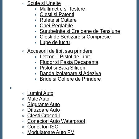
Scule si Unelte
Multimetre si Testere
Clesti si Patenti
Rulete si Cuttere
Chei Reglabile
Surubelnite si Creioane de Tensiune
Clesti de Sertizare si Compresie
Lupe de lucru
Accesorii de lipit sau prindere
Letcon – Pistol de Lipit
Fludor si Pasta Decapanta
Pistol si Bara Silicon
Banda Izolatoare si Adeziva
Bride si Coliere de Prindere
Auto
Lumini Auto
Mufe Auto
Sigurante Auto
Difuzoare Auto
Clesti Crocodil
Conectori Auto Waterproof
Conectori ISO
Modulatoare Auto FM