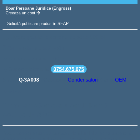
Doar Persoane Juridice (Engross)
Creeaza un cont
Solicită publicare produs în SEAP
Livrare gratuita la comenzi de peste 500 lei
Termen de livrare: 24-48h
Comanda minima: 100 lei
Suport telefonic la
0754.675.675
SKU:
Q-3A008
Categorie:
Condensatori
Brand:
OEM
Descriere
Condensator Aer Conditionat
35+1,5uF 370V
Acest condensator, cu carcasa de aluminiu, se foloseste la
aparate din domeniul casnic, comercial sau industrial.