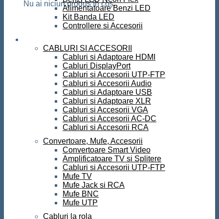
Nu ai niciun produs în coș.
Alimentatoare Benzi LED
Kit Banda LED
Controllere si Accesorii
Conectica
CABLURI SI ACCESORII
Cabluri si Adaptoare HDMI
Cabluri DisplayPort
Cabluri si Accesorii UTP-FTP
Cabluri si Accesorii Audio
Cabluri si Adaptoare USB
Cabluri si Adaptoare XLR
Cabluri si Accesorii VGA
Cabluri si Accesorii AC-DC
Cabluri si Accesorii RCA
Convertoare, Mufe, Accesorii
Convertoare Smart Video
Amplificatoare TV si Splitere
Cabluri si Accesorii UTP-FTP
Mufe TV
Mufe Jack si RCA
Mufe BNC
Mufe UTP
Cabluri la rola