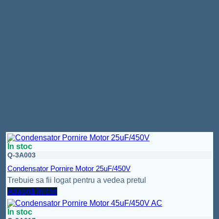
Informații suplimentare
Capacitate
35+1,5uF
Tensiune
370V
Produse similare
În stoc
Q-3A003
Condensator Pornire Motor 25uF/450V
Trebuie sa fii logat pentru a vedea pretul
Adaugă în coș
În stoc