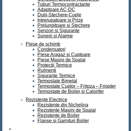
Tuburi Termocontractante
Adaptoare AC-DC
Dulii-Stechere-Cuple
Intrerupatoare si Prize
Prelungitoare si Stechere
Senzori si Sigurante
Sonerii si Alarme
Piese de schimb
Condensatori
Piese Aragaz si Cuptoare
Piese Masini de Spalat
Protectii Termice
Rulmenti
Sigurante Termice
Termostate Bimetal
Termostate Cuptor – Fritoza – Frigider
Termostate de Boiler si Calorifer
Rezistente Electrice
Rezistente din Nichelina
Rezistente Masini de Spalat
Rezistente de Boiler
Flanse si Garnituri Boiler
Scule si Unelte