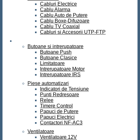
Cabluri Electrice
Cablu Alarma
Cablu Auto de Putere
Cablu Boxe-Difuzoare
Cablu TV Coaxial
Cabluri si Accesorii UTP-FTP
Automatizari
Butoane si intrerupatoare
Butoane Push
Butoane Clasice
Limitatoare
Intrerupatoare Motor
Intrerupatoare IRS
Piese automatizari
Indicatori de Tensiune
Punti Redresoare
Relee
Timere Control
Papuci de Putere
Papuci Electrici
Contactori NF-AC3
Ventilatoare
Ventilatoare 12V