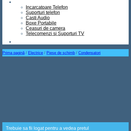
Diverse
Incarcatoare Telefon
Suporturi telefon
Casti Audio
Boxe Portabile
Ceasuri de camera
Telecomenzi si Suporturi TV
Contact
Prima pagină
/
Electrice
/
Piese de schimb
/
Condensatori
Condensator Aer
Conditionat 35+1,5uF 370V
Trebuie sa fii logat pentru a vedea pretul