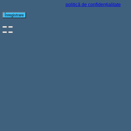
pentru alte scopuri descrise în
politică de confidențialitate
.
Înregistrare