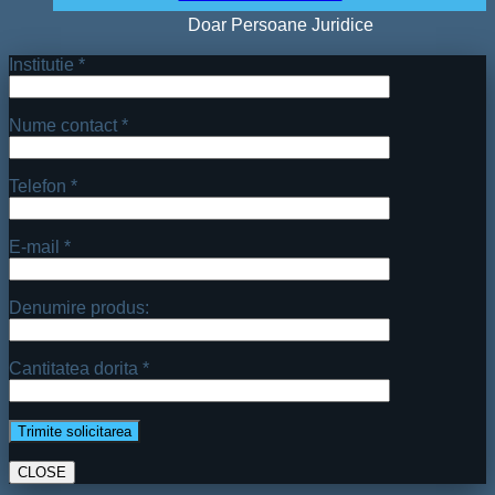
Doar Persoane Juridice
Institutie *
Nume contact *
Telefon *
E-mail *
Denumire produs:
Cantitatea dorita *
CLOSE