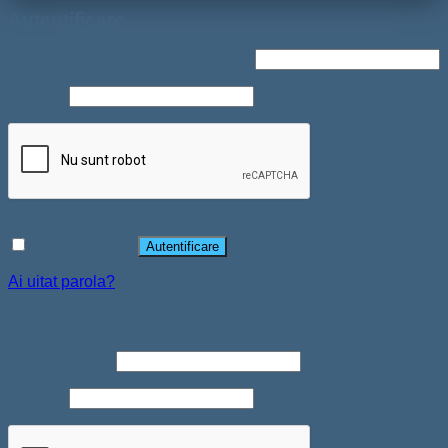
Autentificare
Nume utilizator sau adresă email
*
Parolă
*
Ține-mă minte
Autentificare
Ai uitat parola?
Înregistrare
Adresă email
*
Parolă
*