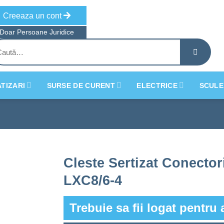
Creeaza un cont
Doar Persoane Juridice
tă
ă:
TIZARI
SURSE DE CURENT
ELECTRICE
SCULE
Cleste Sertizat Conector
LXC8/6-4
Trebuie sa fii logat pentru 