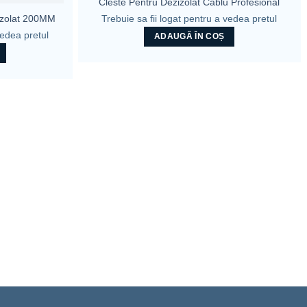
Cleste Pentru Dezizolat Cablu Profesional
Trebuie sa fii logat pentru a vedea pretul
 Izolat 200MM
vedea pretul
ADAUGĂ ÎN COȘ