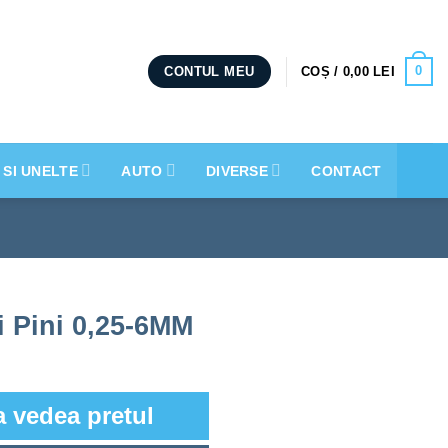
0
COȘ /
0,00
LEI
CONTUL MEU
 SI UNELTE
AUTO
DIVERSE
CONTACT
i Pini 0,25-6MM
a vedea pretul