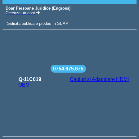
Doar Persoane Juridice (Engross)
Creeaza un cont
Solicită publicare produs în SEAP
Livrare gratuita la comenzi de peste 500 lei
Termen de livrare: 24-48h
Comanda minima: 100 lei
Suport telefonic la
0754.675.675
SKU:
Q-11C019
Categorie:
Cabluri si Adaptoare HDMI
Brand:
OEM
Descriere
Cablu Video DVI D 24+1 la
DVI D 24+1 / 1,5m