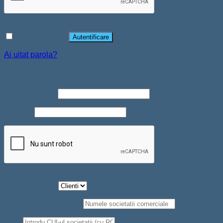
Ține-mă minte
Autentificare
Ai uitat parola?
Înregistrare
Adresă email
*
Parolă
*
Tip Persoana
*
Societate comerciala
*
CUI
*