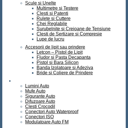
Scule si Unelte
Multimetre si Testere
Clesti si Patenti
Rulete si Cuttere
Chei Reglabile
Surubelnite si Creioane de Tensiune
Clesti de Sertizare si Compresie
Lupe de lucru
Accesorii de lipit sau prindere
Letcon – Pistol de Lipit
Fludor si Pasta Decapanta
Pistol si Bara Silicon
Banda Izolatoare si Adeziva
Bride si Coliere de Prindere
Auto
Lumini Auto
Mufe Auto
Sigurante Auto
Difuzoare Auto
Clesti Crocodil
Conectori Auto Waterproof
Conectori ISO
Modulatoare Auto FM