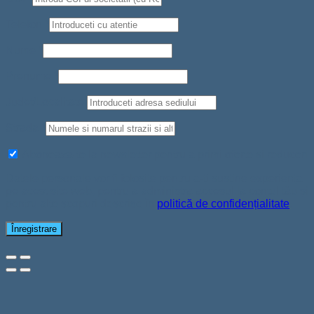
Telefon
*
Nume
*
Prenume
*
Judet/Localitate
Strada
*
Aboneaza-te la newsletter pentru a primi oferte si reduceri
Datele personale vor fi folosite pentru a-ți susține experiența
pe acest site web, pentru a administra accesul la contul tău și
pentru alte scopuri descrise în
politică de confidențialitate
.
Înregistrare