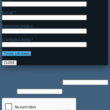
E-mail *
Denumire produs:
Cantitatea dorita *
CLOSE
Autentificare
Nume utilizator sau adresă email
*
Parolă
*