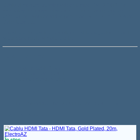
Cablu alimentare transfer video cu mufe DVI D 24+1 Pini ,
Este folosit la transferul semnalului intre diferite aparate cum
ar fi: Laptop, Monitor, Video proiector, Tv-LCD-LED, Destop,
Calculator, etc.
Folosit atat in casele oamenilor cat si la magazine, birouri,
spatii comerciale si multe altele.
Detalii Tehnice
Lungime cablu 1,5m
Conectori: DVI D 24+1
Material: plastic si aliaj
Continut Pachet
1x Cablu Video DVI D 24+1 la DVI D 24+1 1,5m
Produse similare
În stoc