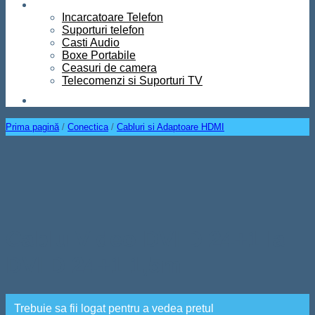
Diverse
Incarcatoare Telefon
Suporturi telefon
Casti Audio
Boxe Portabile
Ceasuri de camera
Telecomenzi si Suporturi TV
Contact
Prima pagină
/
Conectica
/
Cabluri si Adaptoare HDMI
Cablu Video DVI D 24+1 la
DVI D 24+1 1,5m
Trebuie sa fii logat pentru a vedea pretul