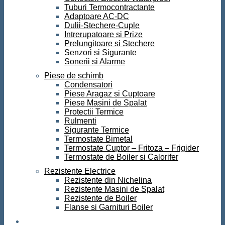
Tuburi Termocontractante
Adaptoare AC-DC
Dulii-Stechere-Cuple
Intrerupatoare si Prize
Prelungitoare si Stechere
Senzori si Sigurante
Sonerii si Alarme
Piese de schimb
Condensatori
Piese Aragaz si Cuptoare
Piese Masini de Spalat
Protectii Termice
Rulmenti
Sigurante Termice
Termostate Bimetal
Termostate Cuptor – Fritoza – Frigider
Termostate de Boiler si Calorifer
Rezistente Electrice
Rezistente din Nichelina
Rezistente Masini de Spalat
Rezistente de Boiler
Flanse si Garnituri Boiler
Scule si Unelte