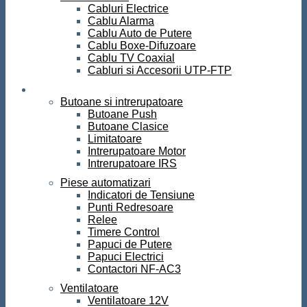
Cabluri Electrice
Cablu Alarma
Cablu Auto de Putere
Cablu Boxe-Difuzoare
Cablu TV Coaxial
Cabluri si Accesorii UTP-FTP
Automatizari
Butoane si intrerupatoare
Butoane Push
Butoane Clasice
Limitatoare
Intrerupatoare Motor
Intrerupatoare IRS
Piese automatizari
Indicatori de Tensiune
Punti Redresoare
Relee
Timere Control
Papuci de Putere
Papuci Electrici
Contactori NF-AC3
Ventilatoare
Ventilatoare 12V