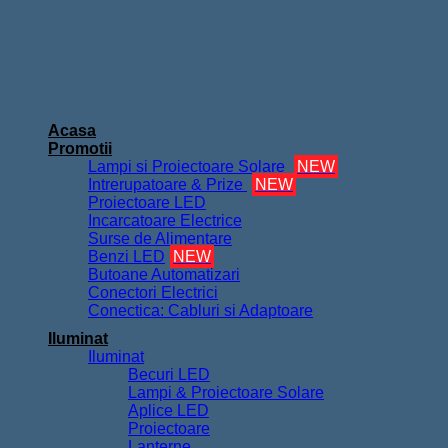
Copyright 2026 ©
FurnizorElectrice.ro
Acasa
Promotii
Lampi si Proiectoare Solare
NEW
Intrerupatoare & Prize
NEW
Proiectoare LED
Incarcatoare Electrice
Surse de Alimentare
Benzi LED
NEW
Butoane Automatizari
Conectori Electrici
Conectica: Cabluri si Adaptoare
Iluminat
Iluminat
Becuri LED
Lampi & Proiectoare Solare
Aplice LED
Proiectoare
Lanterne