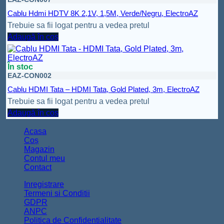
Cablu Hdmi HDTV 8K 2,1V, 1,5M, Verde/Negru, ElectroAZ
Trebuie sa fii logat pentru a vedea pretul
Adaugă în coș
În stoc
EAZ-CON002
Cablu HDMI Tata – HDMI Tata, Gold Plated, 3m, ElectroAZ
Trebuie sa fii logat pentru a vedea pretul
Adaugă în coș
Acasa
Coș
Magazin
Contul meu
Contact
Inregistrare
Termeni si Conditii
GDPR
ANPC
Politica de Confidentialitate