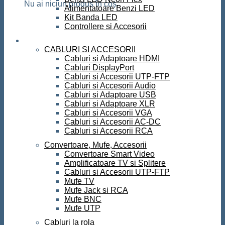
Nu ai niciun produs în coș.
Alimentatoare Benzi LED
Kit Banda LED
Controllere si Accesorii
Conectica
CABLURI SI ACCESORII
Cabluri si Adaptoare HDMI
Cabluri DisplayPort
Cabluri si Accesorii UTP-FTP
Cabluri si Accesorii Audio
Cabluri si Adaptoare USB
Cabluri si Adaptoare XLR
Cabluri si Accesorii VGA
Cabluri si Accesorii AC-DC
Cabluri si Accesorii RCA
Convertoare, Mufe, Accesorii
Convertoare Smart Video
Amplificatoare TV si Splitere
Cabluri si Accesorii UTP-FTP
Mufe TV
Mufe Jack si RCA
Mufe BNC
Mufe UTP
Cabluri la rola