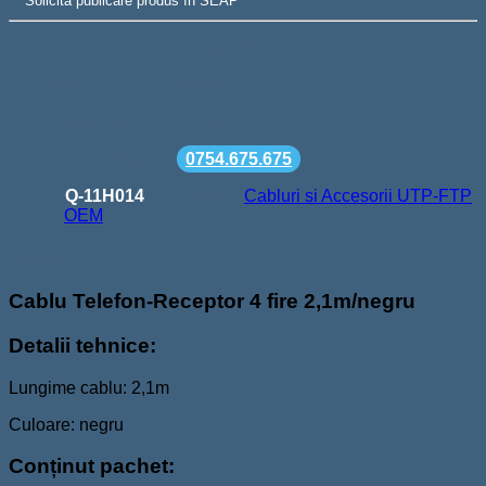
Solicită publicare produs în SEAP
Livrare gratuita la comenzi de peste 500 lei
Termen de livrare: 24-48h
Comanda minima: 100 lei
Suport telefonic la
0754.675.675
SKU:
Q-11H014
Categorie:
Cabluri si Accesorii UTP-FTP
Brand:
OEM
Descriere
Cablu Telefon-Receptor 4 fire 2,1m/negru
Detalii tehnice:
Lungime cablu: 2,1m
Culoare: negru
Conținut pachet: