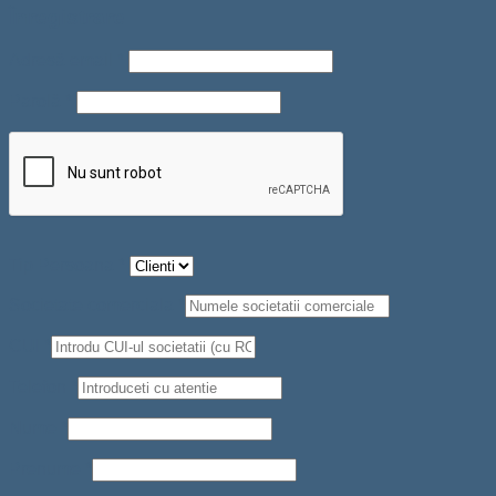
Înregistrare
Adresă email
*
Parolă
*
Tip Persoana
*
Societate comerciala
*
CUI
*
Telefon
*
Nume
*
Prenume
*