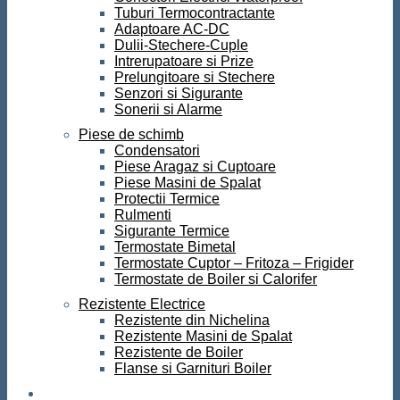
Tuburi Termocontractante
Adaptoare AC-DC
Dulii-Stechere-Cuple
Intrerupatoare si Prize
Prelungitoare si Stechere
Senzori si Sigurante
Sonerii si Alarme
Piese de schimb
Condensatori
Piese Aragaz si Cuptoare
Piese Masini de Spalat
Protectii Termice
Rulmenti
Sigurante Termice
Termostate Bimetal
Termostate Cuptor – Fritoza – Frigider
Termostate de Boiler si Calorifer
Rezistente Electrice
Rezistente din Nichelina
Rezistente Masini de Spalat
Rezistente de Boiler
Flanse si Garnituri Boiler
Scule si Unelte