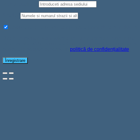
Judet/Localitate
Strada
*
Aboneaza-te la newsletter pentru a primi oferte si reduceri
Datele personale vor fi folosite pentru a-ți susține experiența
pe acest site web, pentru a administra accesul la contul tău și
pentru alte scopuri descrise în
politică de confidențialitate
.
Înregistrare