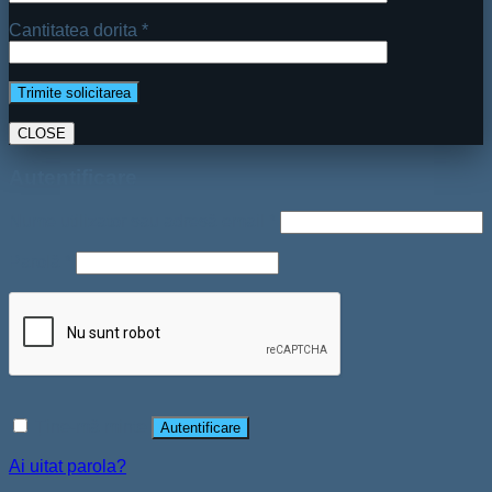
Cantitatea dorita *
CLOSE
Autentificare
Nume utilizator sau adresă email
*
Parolă
*
Ține-mă minte
Autentificare
Ai uitat parola?