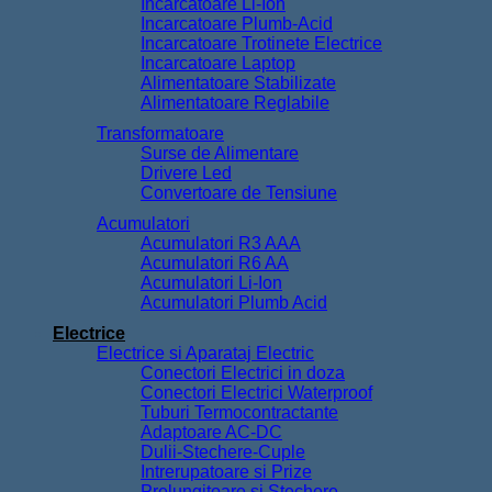
Incarcatoare Li-Ion
Incarcatoare Plumb-Acid
Incarcatoare Trotinete Electrice
Incarcatoare Laptop
Alimentatoare Stabilizate
Alimentatoare Reglabile
Transformatoare
Surse de Alimentare
Drivere Led
Convertoare de Tensiune
Acumulatori
Acumulatori R3 AAA
Acumulatori R6 AA
Acumulatori Li-Ion
Acumulatori Plumb Acid
Electrice
Electrice si Aparataj Electric
Conectori Electrici in doza
Conectori Electrici Waterproof
Tuburi Termocontractante
Adaptoare AC-DC
Dulii-Stechere-Cuple
Intrerupatoare si Prize
Prelungitoare si Stechere