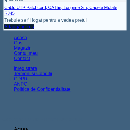
Cablu UTP Patchcord, CAT5e, Lungime 2m, Capete Mufate
RJ45
Trebuie sa fii logat pentru a vedea pretul
Adaugă în coș
Acasa
Coș
Magazin
Contul meu
Contact
Inregistrare
Termeni si Conditii
GDPR
ANPC
Politica de Confidentialitate
Copyright 2026 ©
FurnizorElectrice.ro
Acasa