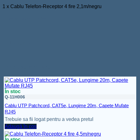
1 x Cablu Telefon-Receptor 4 fire 2,1m/negru
Informații suplimentare
Lungime
2.1 m
Produse similare
În stoc
Q-11H006
Cablu UTP Patchcord, CAT5e, Lungime 20m, Capete Mufate
RJ45
Trebuie sa fii logat pentru a vedea pretul
Adaugă în coș
În stoc