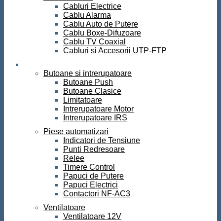
Cabluri Electrice
Cablu Alarma
Cablu Auto de Putere
Cablu Boxe-Difuzoare
Cablu TV Coaxial
Cabluri si Accesorii UTP-FTP
Automatizari
Butoane si intrerupatoare
Butoane Push
Butoane Clasice
Limitatoare
Intrerupatoare Motor
Intrerupatoare IRS
Piese automatizari
Indicatori de Tensiune
Punti Redresoare
Relee
Timere Control
Papuci de Putere
Papuci Electrici
Contactori NF-AC3
Ventilatoare
Ventilatoare 12V