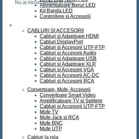
Nu ai niciun produs în coș.
Alimentatoare Benzi LED
Kit Banda LED
Controllere si Accesorii
Conectica
CABLURI SI ACCESORII
Cabluri si Adaptoare HDMI
Cabluri DisplayPort
Cabluri si Accesorii UTP-FTP
Cabluri si Accesorii Audio
Cabluri si Adaptoare USB
Cabluri si Adaptoare XLR
Cabluri si Accesorii VGA
Cabluri si Accesorii AC-DC
Cabluri si Accesorii RCA
Convertoare, Mufe, Accesorii
Convertoare Smart Video
Amplificatoare TV si Splitere
Cabluri si Accesorii UTP-FTP
Mufe TV
Mufe Jack si RCA
Mufe BNC
Mufe UTP
Cabluri la rola