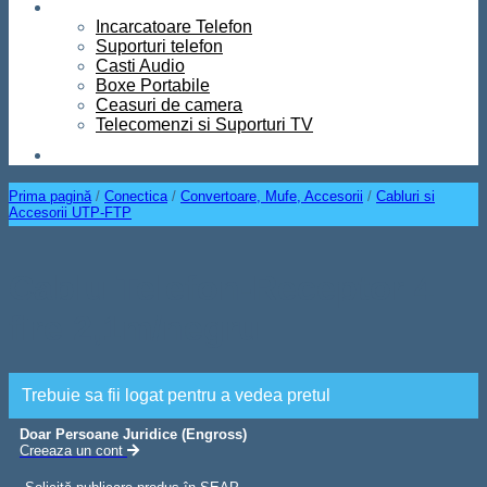
Diverse
Incarcatoare Telefon
Suporturi telefon
Casti Audio
Boxe Portabile
Ceasuri de camera
Telecomenzi si Suporturi TV
Contact
Prima pagină
/
Conectica
/
Convertoare, Mufe, Accesorii
/
Cabluri si
Accesorii UTP-FTP
Cablu Telefon-Receptor 4
fire 2,1m/negru
Trebuie sa fii logat pentru a vedea pretul
Doar Persoane Juridice (Engross)
Creeaza un cont