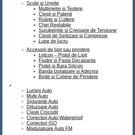
Scule si Unelte
Multimetre si Testere
Clesti si Patenti
Rulete si Cuttere
Chei Reglabile
Surubelnite si Creioane de Tensiune
Clesti de Sertizare si Compresie
Lupe de lucru
Accesorii de lipit sau prindere
Letcon – Pistol de Lipit
Fludor si Pasta Decapanta
Pistol si Bara Silicon
Banda Izolatoare si Adeziva
Bride si Coliere de Prindere
Auto
Lumini Auto
Mufe Auto
Sigurante Auto
Difuzoare Auto
Clesti Crocodil
Conectori Auto Waterproof
Conectori ISO
Modulatoare Auto FM