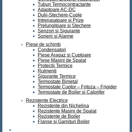
Tuburi Termocontractante
Adaptoare AC-DC
Dulii-Stechere-Cuple
Intrerupatoare si Prize
Prelungitoare si Stechere
Senzori si Sigurante
Sonerii si Alarme
Piese de schimb
Condensatori
Piese Aragaz si Cuptoare
Piese Masini de Spalat
Protectii Termice
Rulmenti
Sigurante Termice
Termostate Bimetal
Termostate Cuptor – Fritoza – Frigider
Termostate de Boiler si Calorifer
Rezistente Electrice
Rezistente din Nichelina
Rezistente Masini de Spalat
Rezistente de Boiler
Flanse si Garnituri Boiler
Scule si Unelte