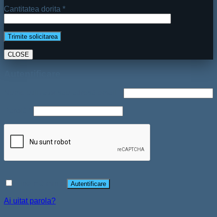
Cantitatea dorita *
CLOSE
Autentificare
Nume utilizator sau adresă email
*
Parolă
*
Ține-mă minte
Autentificare
Ai uitat parola?