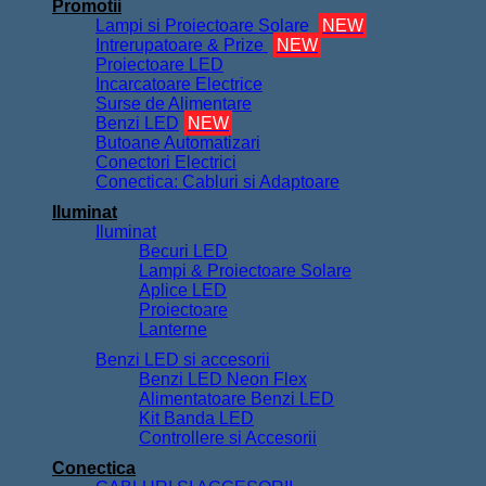
Promotii
Lampi si Proiectoare Solare
NEW
Intrerupatoare & Prize
NEW
Proiectoare LED
Incarcatoare Electrice
Surse de Alimentare
Benzi LED
NEW
Butoane Automatizari
Conectori Electrici
Conectica: Cabluri si Adaptoare
Iluminat
Iluminat
Becuri LED
Lampi & Proiectoare Solare
Aplice LED
Proiectoare
Lanterne
Benzi LED si accesorii
Benzi LED Neon Flex
Alimentatoare Benzi LED
Kit Banda LED
Controllere si Accesorii
Conectica