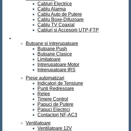
Cabluri Electrice
Cablu Alarma
Cablu Auto de Putere
Cablu Boxe-Difuzoare
Cablu TV Coaxial
Cabluri si Accesorii UTP-FTP
Automatizari
Butoane si intrerupatoare
Butoane Push
Butoane Clasice
Limitatoare
Intrerupatoare Motor
Intrerupatoare IRS
Piese automatizari
Indicatori de Tensiune
Punti Redresoare
Relee
Timere Control
Papuci de Putere
Papuci Electrici
Contactori NF-AC3
Ventilatoare
Ventilatoare 12V