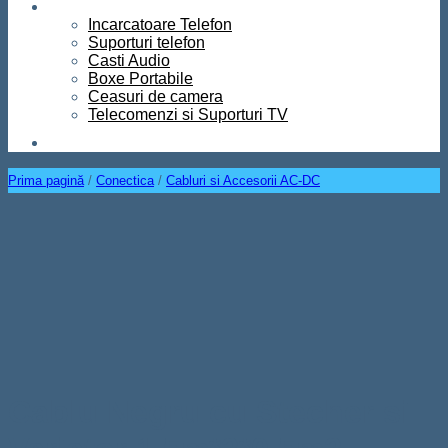
Diverse
Incarcatoare Telefon
Suporturi telefon
Casti Audio
Boxe Portabile
Ceasuri de camera
Telecomenzi si Suporturi TV
Contact
Prima pagină
/
Conectica
/
Cabluri si Accesorii AC-DC
Cablu Negru cu Stecher si