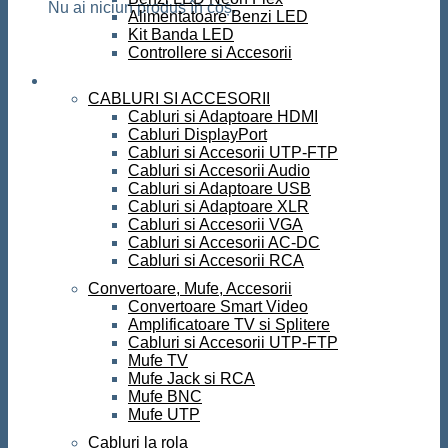
Nu ai niciun produs în coș.
Alimentatoare Benzi LED
Kit Banda LED
Controllere si Accesorii
Conectica
CABLURI SI ACCESORII
Cabluri si Adaptoare HDMI
Cabluri DisplayPort
Cabluri si Accesorii UTP-FTP
Cabluri si Accesorii Audio
Cabluri si Adaptoare USB
Cabluri si Adaptoare XLR
Cabluri si Accesorii VGA
Cabluri si Accesorii AC-DC
Cabluri si Accesorii RCA
Convertoare, Mufe, Accesorii
Convertoare Smart Video
Amplificatoare TV si Splitere
Cabluri si Accesorii UTP-FTP
Mufe TV
Mufe Jack si RCA
Mufe BNC
Mufe UTP
Cabluri la rola