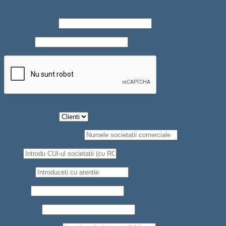
Înregistrare
Adresă email
*
Parolă
*
Tip Persoana
*
Societate comerciala
*
CUI
*
Telefon
*
Nume
*
Prenume
*