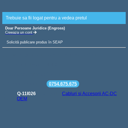
Variator 1,5m*2*0,5m2
Trebuie sa fii logat pentru a vedea pretul
Doar Persoane Juridice (Engross)
Creeaza un cont
Solicită publicare produs în SEAP
Livrare gratuita la comenzi de peste 500 lei
Termen de livrare: 24-48h
Comanda minima: 100 lei
Suport telefonic la
0754.675.675
SKU:
Q-11I026
Categorie:
Cabluri si Accesorii AC-DC
Brand:
OEM
Descriere
Cablu Negru cu Stecher si Variator
1,5m*2*0,5m2