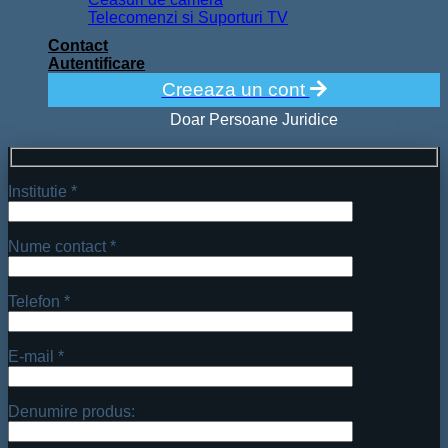
Telecomenzi si Suporturi TV
Contact
Autentificare
Creeaza un cont
Doar Persoane Juridice
Institutie *
Nume contact *
Telefon *
E-mail *
Denumire produs: