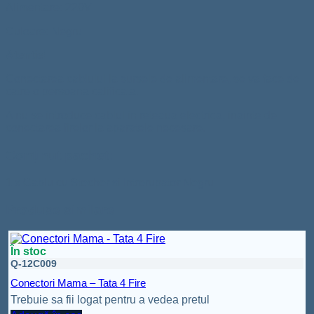
Alimentare: 220V
Culoare: Negru
Atentie!
Conectarea cablului la sursele de alimentare, se va face de
catre o persoana calificata.
A nu se introduce cablul in reteaua electrica, inainte de
conectarea firelor la aparatele necesare.
Conținut pachet:
1 x Cablu cu Stecher si Intrerupator Negru
Produse similare
În stoc
Q-12C009
Conectori Mama – Tata 4 Fire
Trebuie sa fii logat pentru a vedea pretul