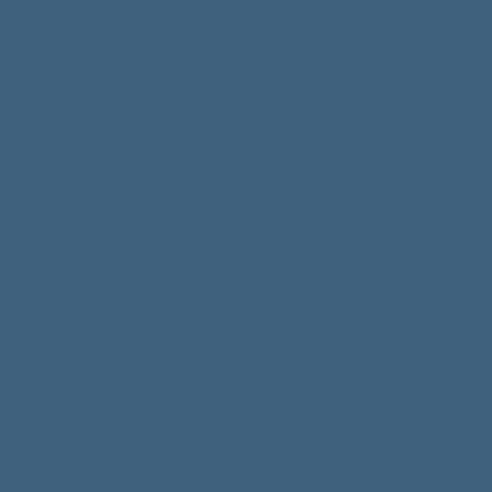
Cablu cu stecher plat tip EU si intrerupator pe fir tip Variator,
ce permite reglarea
tensiuni de alimentare.
Cablu de culoare Neagra avand lungimea de 1,5m (150 cm).
Acest cablu electric se poate monta pe lampi sau lampadare,
de pardoseala sau suspendate.
De asemenea, acest cablu de alimentare eschipat cu stecher
eu si intrerupator pe fir,
se mai poate utiliza la diferiteaparate electrice de iluminat, ce
permite tensiune reglabila variata.
Detalii tehnice:
Dimensiune conductor: 2 x 0,5mm2
Intrerupator pe fir cu variator
Lungime cablu: 1,5m