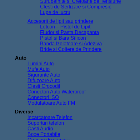
Surubelnite si Creioane de Tensiune
Clesti de Sertizare si Compresie
Lupe de lucru
Accesorii de lipit sau prindere
Letcon – Pistol de Lipit
Fludor si Pasta Decapanta
Pistol si Bara Silicon
Banda Izolatoare si Adeziva
Bride si Coliere de Prindere
Auto
Lumini Auto
Mufe Auto
Sigurante Auto
Difuzoare Auto
Clesti Crocodil
Conectori Auto Waterproof
Conectori ISO
Modulatoare Auto FM
Diverse
Incarcatoare Telefon
Suporturi telefon
Casti Audio
Boxe Portabile
Ceasuri de camera