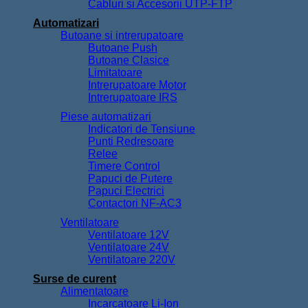
Cabluri si Accesorii UTP-FTP
Automatizari
Butoane si intrerupatoare
Butoane Push
Butoane Clasice
Limitatoare
Intrerupatoare Motor
Intrerupatoare IRS
Piese automatizari
Indicatori de Tensiune
Punti Redresoare
Relee
Timere Control
Papuci de Putere
Papuci Electrici
Contactori NF-AC3
Ventilatoare
Ventilatoare 12V
Ventilatoare 24V
Ventilatoare 220V
Surse de curent
Alimentatoare
Incarcatoare Li-Ion