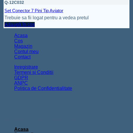
Q-12C032
Set Conector 7 Pini Tip Aviator
Trebuie sa fii logat pentru a vedea pretul
Adaugă în coș
Acasa
Coș
Magazin
Contul meu
Contact
Inregistrare
Termeni si Conditii
GDPR
ANPC
Politica de Confidentialitate
Copyright 2026 ©
FurnizorElectrice.ro
Acasa