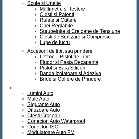
Scule si Unelte
Multimetre si Testere
Clesti si Patenti
Rulete si Cuttere
Chei Reglabile
Surubelnite si Creioane de Tensiune
Clesti de Sertizare si Compresie
Lupe de lucru
Accesorii de lipit sau prindere
Letcon – Pistol de Lipit
Fludor si Pasta Decapanta
Pistol si Bara Silicon
Banda Izolatoare si Adeziva
Bride si Coliere de Prindere
Auto
Lumini Auto
Mufe Auto
Sigurante Auto
Difuzoare Auto
Clesti Crocodil
Conectori Auto Waterproof
Conectori ISO
Modulatoare Auto FM