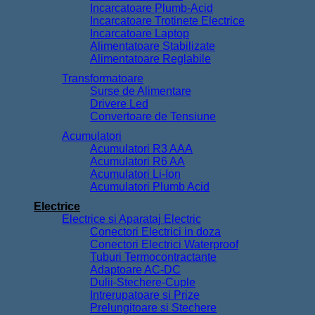
Incarcatoare Plumb-Acid
Incarcatoare Trotinete Electrice
Incarcatoare Laptop
Alimentatoare Stabilizate
Alimentatoare Reglabile
Transformatoare
Surse de Alimentare
Drivere Led
Convertoare de Tensiune
Acumulatori
Acumulatori R3 AAA
Acumulatori R6 AA
Acumulatori Li-Ion
Acumulatori Plumb Acid
Electrice
Electrice si Aparataj Electric
Conectori Electrici in doza
Conectori Electrici Waterproof
Tuburi Termocontractante
Adaptoare AC-DC
Dulii-Stechere-Cuple
Intrerupatoare si Prize
Prelungitoare si Stechere