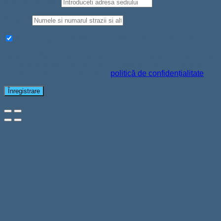
Judet/Localitate
Strada
*
Aboneaza-te la newsletter pentru a primi oferte si reduceri
Datele personale vor fi folosite pentru a-ți susține experiența
pe acest site web, pentru a administra accesul la contul tău și
pentru alte scopuri descrise în
politică de confidențialitate
.
Înregistrare