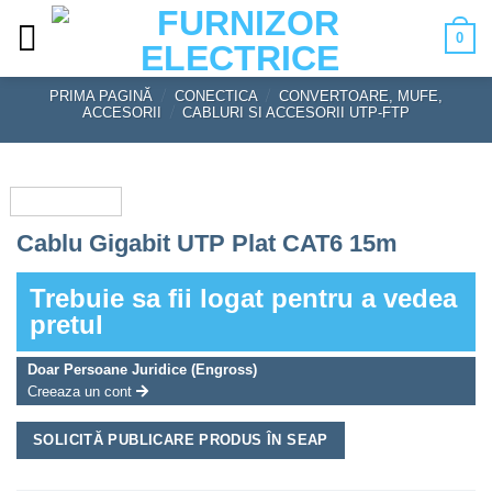
Skip
0
to
content
PRIMA PAGINĂ
/
CONECTICA
/
CONVERTOARE, MUFE,
ACCESORII
/
CABLURI SI ACCESORII UTP-FTP
Cablu Gigabit UTP Plat CAT6 15m
Trebuie sa fii logat pentru a vedea
pretul
Doar Persoane Juridice (Engross)
Creeaza un cont
SOLICITĂ PUBLICARE PRODUS ÎN SEAP