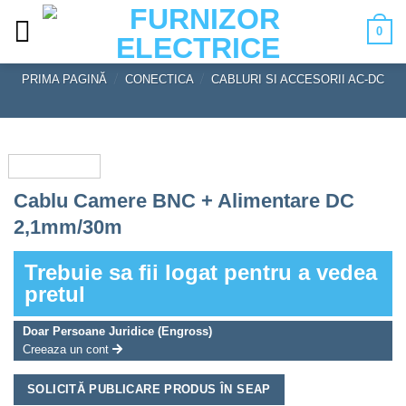
Skip
0
to
content
PRIMA PAGINĂ
/
CONECTICA
/
CABLURI SI ACCESORII AC-DC
Cablu Camere BNC + Alimentare DC
2,1mm/30m
Trebuie sa fii logat pentru a vedea
pretul
Doar Persoane Juridice (Engross)
Creeaza un cont
SOLICITĂ PUBLICARE PRODUS ÎN SEAP