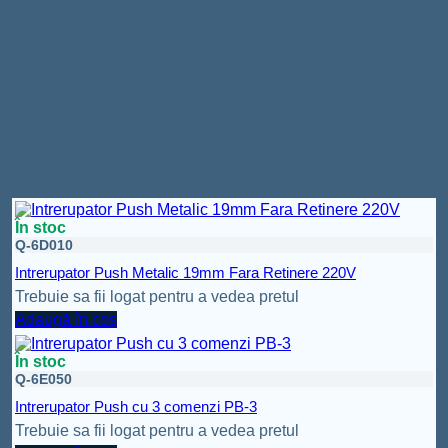
Material
Plastic
Tip produs
Standard
Produse similare
În stoc
Q-6D010
Intrerupator Push Metalic 19mm Fara Retinere 220V
Trebuie sa fii logat pentru a vedea pretul
Adaugă în coș
În stoc
Q-6E050
Intrerupator Push cu 3 comenzi PB-3
Trebuie sa fii logat pentru a vedea pretul