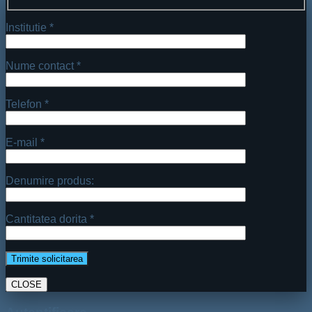
Institutie *
Nume contact *
Telefon *
E-mail *
Denumire produs:
Cantitatea dorita *
CLOSE