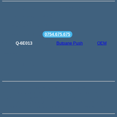
Livrare gratuita la comenzi de peste 500 lei
Termen de livrare: 24-48h
Comanda minima: 100 lei
Suport telefonic la
0754.675.675
SKU:
Q-6E013
Categorie:
Butoane Push
Brand:
OEM
Descriere
Buton Motor Push EB2 22mm
Cauciuc Rosu
Când apăsați butonul se va primi comanda de
lucru (comutatorul este „ON” numai când butonul este
apăsat). Poate fi folosit pe scară largă pentru controlul
starter-ului electromagnetic, contactorului, releului și altor
circuite electrice. Comutatorul funcționează ușor și rapid.