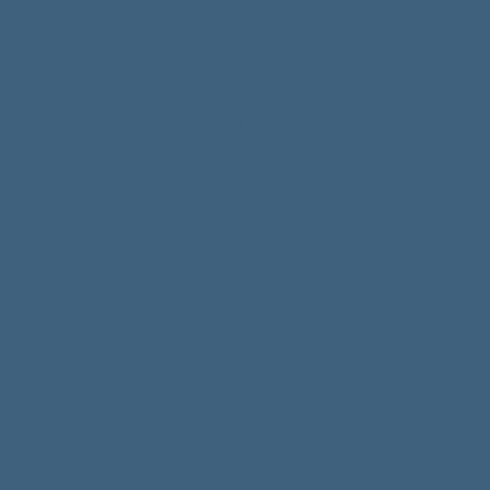
Detalii Tehnice
Modelul: EB2
Tipul de contact: 1 NC (normal inchis)
Tipul de actiune: Momentan (comutatorul este „ON”
numai când este apăsat), Push cu revenire
Dimensiune: 39 x 29 x 55 mm / 1,5 „x 1,1” x 2,2″(L * W *
H)
Dimensiunea gaurii de montare: 22 mm
Fit Grosimea panoului (reglabil): Max 5mm / 0.2″
Greutate neta: 43g
Material de contact: aliaj de argint
Materialul de productie: ignifug, cauciuc
Continut Pachet
1 x Buton Motor Push EB2 22mm Cauciuc Rosu
Informații suplimentare
Amperaj
5 A