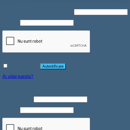
Autentificare
Nume utilizator sau adresă email
*
Parolă
*
Ține-mă minte
Autentificare
Ai uitat parola?
Înregistrare
Adresă email
*
Parolă
*