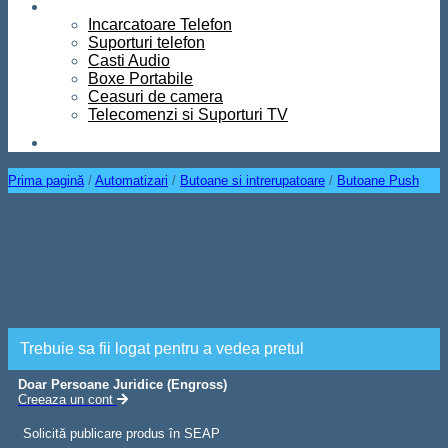
Diverse
Incarcatoare Telefon
Suporturi telefon
Casti Audio
Boxe Portabile
Ceasuri de camera
Telecomenzi si Suporturi TV
Contact
Prima pagină
/
Automatizari
/
Butoane si intrerupatoare
/
Butoane Push
Buton Motor Push EB2,
22mm, Cauciuc Rosu
Trebuie sa fii logat pentru a vedea pretul
Doar Persoane Juridice (Engross)
Creeaza un cont
Solicită publicare produs în SEAP