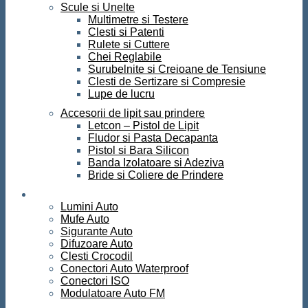
Scule si Unelte
Multimetre si Testere
Clesti si Patenti
Rulete si Cuttere
Chei Reglabile
Surubelnite si Creioane de Tensiune
Clesti de Sertizare si Compresie
Lupe de lucru
Accesorii de lipit sau prindere
Letcon – Pistol de Lipit
Fludor si Pasta Decapanta
Pistol si Bara Silicon
Banda Izolatoare si Adeziva
Bride si Coliere de Prindere
Auto
Lumini Auto
Mufe Auto
Sigurante Auto
Difuzoare Auto
Clesti Crocodil
Conectori Auto Waterproof
Conectori ISO
Modulatoare Auto FM