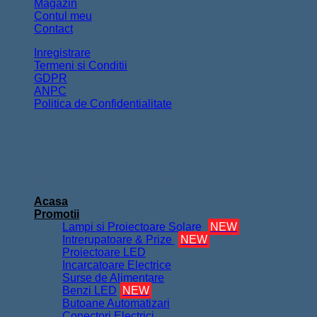
Magazin
Contul meu
Contact
Inregistrare
Termeni si Conditii
GDPR
ANPC
Politica de Confidentialitate
Copyright 2026 ©
FurnizorElectrice.ro
Acasa
Promotii
Lampi si Proiectoare Solare
NEW
Intrerupatoare & Prize
NEW
Proiectoare LED
Incarcatoare Electrice
Surse de Alimentare
Benzi LED
NEW
Butoane Automatizari
Conectori Electrici