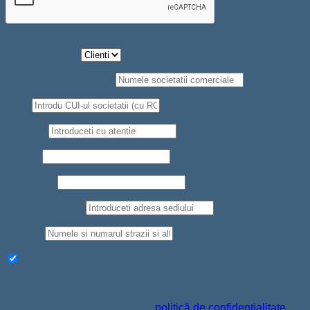
Tip Persoana
*
Societate comerciala
*
CUI
*
Telefon
*
Nume
*
Prenume
*
Judet/Localitate
Strada
*
Aboneaza-te la newsletter pentru a primi oferte si reduceri
Datele personale vor fi folosite pentru a-ți susține experiența
pe acest site web, pentru a administra accesul la contul tău și
pentru alte scopuri descrise în
politică de confidențialitate
.