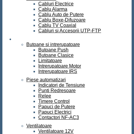
Cabluri Electrice
Cablu Alarma
Cablu Auto de Putere
Cablu Boxe-Difuzoare
Cablu TV Coaxial
Cabluri si Accesorii UTP-FTP
Automatizari
Butoane si intrerupatoare
Butoane Push
Butoane Clasice
Limitatoare
Intrerupatoare Motor
Intrerupatoare IRS
Piese automatizari
Indicatori de Tensiune
Punti Redresoare
Relee
Timere Control
Papuci de Putere
Papuci Electrici
Contactori NF-AC3
Ventilatoare
Ventilatoare 12V