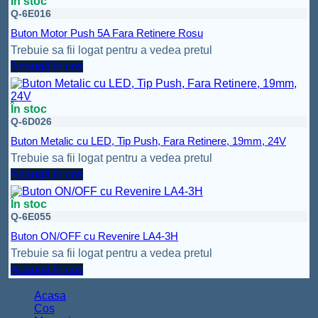
În stoc
Q-6E016
Buton Motor Push 5A Fara Retinere Rosu
Trebuie sa fii logat pentru a vedea pretul
Adaugă în coș
În stoc
Q-6D026
Buton Metalic cu LED, Tip Push, Fara Retinere, 19mm, 24V
Trebuie sa fii logat pentru a vedea pretul
Adaugă în coș
În stoc
Q-6E055
Buton ON/OFF cu Revenire LA4-3H
Trebuie sa fii logat pentru a vedea pretul
Adaugă în coș
Acasa
Coș