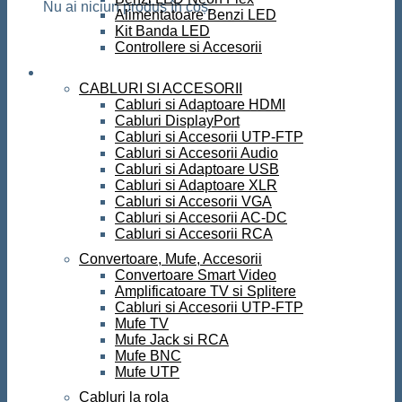
Nu ai niciun produs în coș.
Alimentatoare Benzi LED
Kit Banda LED
Controllere si Accesorii
Conectica
CABLURI SI ACCESORII
Cabluri si Adaptoare HDMI
Cabluri DisplayPort
Cabluri si Accesorii UTP-FTP
Cabluri si Accesorii Audio
Cabluri si Adaptoare USB
Cabluri si Adaptoare XLR
Cabluri si Accesorii VGA
Cabluri si Accesorii AC-DC
Cabluri si Accesorii RCA
Convertoare, Mufe, Accesorii
Convertoare Smart Video
Amplificatoare TV si Splitere
Cabluri si Accesorii UTP-FTP
Mufe TV
Mufe Jack si RCA
Mufe BNC
Mufe UTP
Cabluri la rola