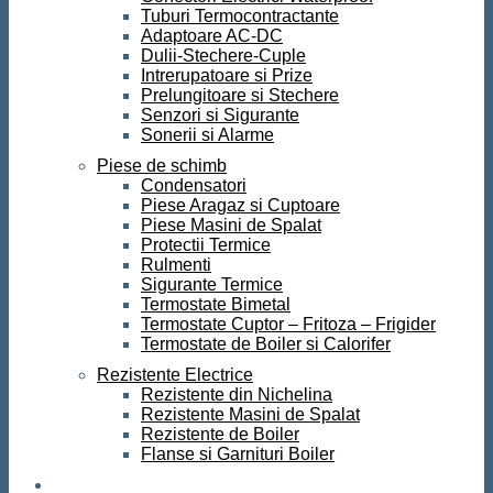
Tuburi Termocontractante
Adaptoare AC-DC
Dulii-Stechere-Cuple
Intrerupatoare si Prize
Prelungitoare si Stechere
Senzori si Sigurante
Sonerii si Alarme
Piese de schimb
Condensatori
Piese Aragaz si Cuptoare
Piese Masini de Spalat
Protectii Termice
Rulmenti
Sigurante Termice
Termostate Bimetal
Termostate Cuptor – Fritoza – Frigider
Termostate de Boiler si Calorifer
Rezistente Electrice
Rezistente din Nichelina
Rezistente Masini de Spalat
Rezistente de Boiler
Flanse si Garnituri Boiler
Scule si Unelte