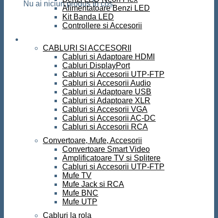
Nu ai niciun produs în coș.
Alimentatoare Benzi LED
Kit Banda LED
Controllere si Accesorii
Conectica
CABLURI SI ACCESORII
Cabluri si Adaptoare HDMI
Cabluri DisplayPort
Cabluri si Accesorii UTP-FTP
Cabluri si Accesorii Audio
Cabluri si Adaptoare USB
Cabluri si Adaptoare XLR
Cabluri si Accesorii VGA
Cabluri si Accesorii AC-DC
Cabluri si Accesorii RCA
Convertoare, Mufe, Accesorii
Convertoare Smart Video
Amplificatoare TV si Splitere
Cabluri si Accesorii UTP-FTP
Mufe TV
Mufe Jack si RCA
Mufe BNC
Mufe UTP
Cabluri la rola