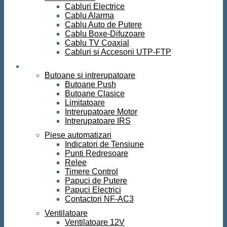
Cabluri Electrice
Cablu Alarma
Cablu Auto de Putere
Cablu Boxe-Difuzoare
Cablu TV Coaxial
Cabluri si Accesorii UTP-FTP
Automatizari
Butoane si intrerupatoare
Butoane Push
Butoane Clasice
Limitatoare
Intrerupatoare Motor
Intrerupatoare IRS
Piese automatizari
Indicatori de Tensiune
Punti Redresoare
Relee
Timere Control
Papuci de Putere
Papuci Electrici
Contactori NF-AC3
Ventilatoare
Ventilatoare 12V