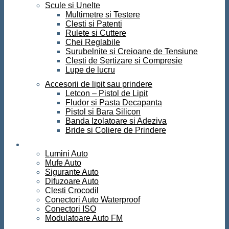
Scule si Unelte
Multimetre si Testere
Clesti si Patenti
Rulete si Cuttere
Chei Reglabile
Surubelnite si Creioane de Tensiune
Clesti de Sertizare si Compresie
Lupe de lucru
Accesorii de lipit sau prindere
Letcon – Pistol de Lipit
Fludor si Pasta Decapanta
Pistol si Bara Silicon
Banda Izolatoare si Adeziva
Bride si Coliere de Prindere
Auto
Lumini Auto
Mufe Auto
Sigurante Auto
Difuzoare Auto
Clesti Crocodil
Conectori Auto Waterproof
Conectori ISO
Modulatoare Auto FM