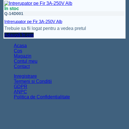
În stoc
Q-14D001
Intrerupator pe Fir 3A-250V Alb
Trebuie sa fii logat pentru a vedea pretul
Adaugă în coș
Acasa
Coș
Magazin
Contul meu
Contact
Inregistrare
Termeni si Conditii
GDPR
ANPC
Politica de Confidentialitate
Copyright 2026 ©
FurnizorElectrice.ro