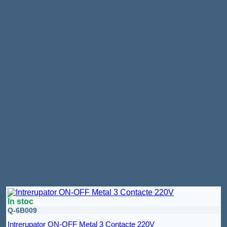
1 x Buton IRS ON-OFF 220V/16A LED Cauciuc Verde
Informații suplimentare
Amperaj
16 A
Material
Plastic
Tip produs
Standard
Produse similare
În stoc
Q-6B009
Intrerupator ON-OFF Metal 3 Contacte 220V