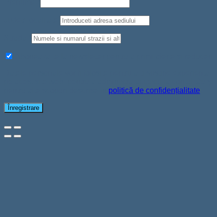
Prenume
*
Judet/Localitate
Strada
*
Aboneaza-te la newsletter pentru a primi oferte si reduceri
Datele personale vor fi folosite pentru a-ți susține experiența
pe acest site web, pentru a administra accesul la contul tău și
pentru alte scopuri descrise în
politică de confidențialitate
.
Înregistrare