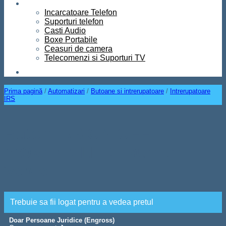
Diverse
Incarcatoare Telefon
Suporturi telefon
Casti Audio
Boxe Portabile
Ceasuri de camera
Telecomenzi si Suporturi TV
Contact
Prima pagină
/
Automatizari
/
Butoane si intrerupatoare
/
Intrerupatoare
IRS
Buton IRS ON-OFF
220V/16A LED Cauciuc
Verde
Trebuie sa fii logat pentru a vedea pretul
Doar Persoane Juridice (Engross)