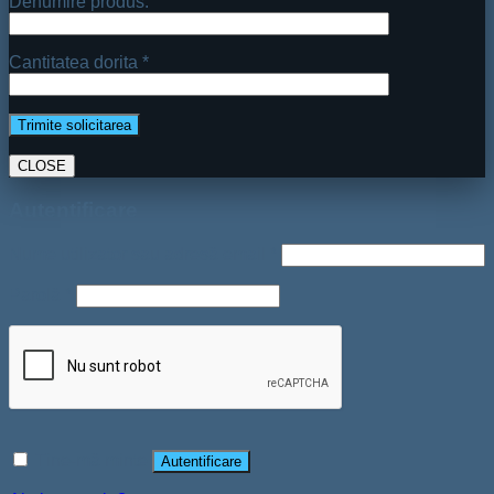
Denumire produs:
Cantitatea dorita *
CLOSE
Autentificare
Nume utilizator sau adresă email
*
Parolă
*
Ține-mă minte
Autentificare