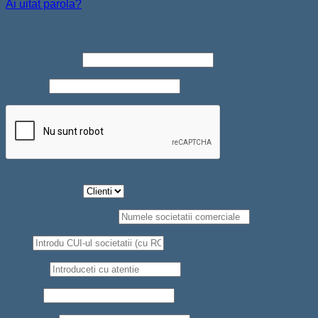
Ai uitat parola?
Înregistrare
Adresă email
*
Parolă
*
Tip Persoana
*
Societate comerciala
*
CUI
*
Telefon
*
Nume
*