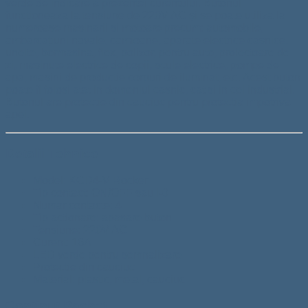
verde de indicare a prezentei curentului. Butonul
functioneaza la tensiune de 220V AC și se poate utiliza la
numeroase masinarii si motoare precum: automobile,
ambarcațiuni navale, camioane, aparate electrice casnice,
unelte, bormasina, flex, polizor, pentru auto, proiectoare de
zi, masinute electrice de copii, scule electrice, pompe de
apa, masini de productie corpuri de iluminat, etc. Acest buton
poate fi folosi atat in domeniul casnic, cat si in cel industrial.
Butonul are protectie din cauciuc pentru protectia impotriva
apei.
Detalii Tehnice
Model: KCD4-V Rocker
Tip contact: ON/OFF sau I-0
Numar contacte: 4
Tip actionare: apasare buton
Tensiune: 220V AC
Curent: 16A
LED verde pentru semnalizare
Protectie din cauciuc
Material: plastic, metal, cauciuc
Continut Pachet