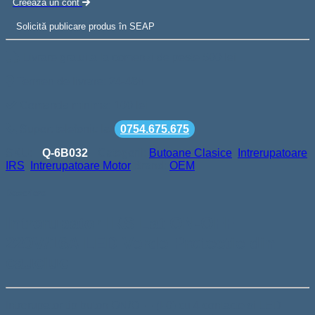
Creeaza un cont
Solicită publicare produs în SEAP
Livrare gratuita la comenzi de peste 500 lei
Termen de livrare: 24-48h
Comanda minima: 100 lei
Suport telefonic la
0754.675.675
SKU:
Q-6B032
Categorii:
Butoane Clasice
,
Intrerupatoare
IRS
,
Intrerupatoare Motor
Brand:
OEM
Descriere
Intrerupator IRS Lat ON-OFF
220V/16A LED Verde Protectie din
cauciuc
Intrerupator tip buton ON/OFF (I-0) cu 4 contacte si LED