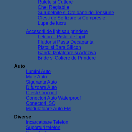
Rulete si Cuttere
Chei Reglabile
Surubelnite si Creioane de Tensiune
Clesti de Sertizare si Compresie
Lupe de lucru
Accesorii de lipit sau prindere
Letcon – Pistol de Lipit
Fludor si Pasta Decapanta
Pistol si Bara Silicon
Banda Izolatoare si Adeziva
Bride si Coliere de Prindere
Auto
Lumini Auto
Mufe Auto
Sigurante Auto
Difuzoare Auto
Clesti Crocodil
Conectori Auto Waterproof
Conectori ISO
Modulatoare Auto FM
Diverse
Incarcatoare Telefon
Suporturi telefon