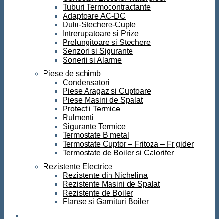
Tuburi Termocontractante
Adaptoare AC-DC
Dulii-Stechere-Cuple
Intrerupatoare si Prize
Prelungitoare si Stechere
Senzori si Sigurante
Sonerii si Alarme
Piese de schimb
Condensatori
Piese Aragaz si Cuptoare
Piese Masini de Spalat
Protectii Termice
Rulmenti
Sigurante Termice
Termostate Bimetal
Termostate Cuptor – Fritoza – Frigider
Termostate de Boiler si Calorifer
Rezistente Electrice
Rezistente din Nichelina
Rezistente Masini de Spalat
Rezistente de Boiler
Flanse si Garnituri Boiler
Scule si Unelte