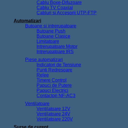
Cablu Boxe-Difuzoare
Cablu TV Coaxial
Cabluri si Accesorii UTP-FTP
Automatizari
Butoane si intrerupatoare
Butoane Push
Butoane Clasice
Limitatoare
Intrerupatoare Motor
Intrerupatoare IRS
Piese automatizari
Indicatori de Tensiune
Punti Redresoare
Relee
Timere Control
Papuci de Putere
Papuci Electrici
Contactori NF-AC3
Ventilatoare
Ventilatoare 12V
Ventilatoare 24V
Ventilatoare 220V
Surse de curent