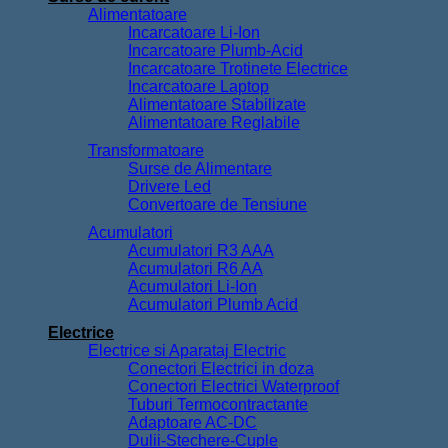
Alimentatoare
Incarcatoare Li-Ion
Incarcatoare Plumb-Acid
Incarcatoare Trotinete Electrice
Incarcatoare Laptop
Alimentatoare Stabilizate
Alimentatoare Reglabile
Transformatoare
Surse de Alimentare
Drivere Led
Convertoare de Tensiune
Acumulatori
Acumulatori R3 AAA
Acumulatori R6 AA
Acumulatori Li-Ion
Acumulatori Plumb Acid
Electrice
Electrice si Aparataj Electric
Conectori Electrici in doza
Conectori Electrici Waterproof
Tuburi Termocontractante
Adaptoare AC-DC
Dulii-Stechere-Cuple